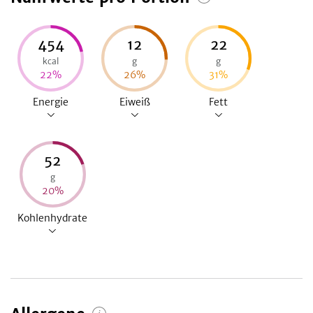
454
12
22
kcal
g
g
22
%
26
%
31
%
Energie
Eiweiß
Fett
52
g
20
%
Kohlenhydrate