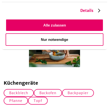
Details
Alle zulassen
Nur notwendige
Küchengeräte
Backblech
Backofen
Backpapier
Pfanne
Topf