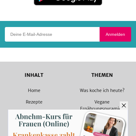
Google
Play
Deine E-Mail-Adresse
Anmelden
INHALT
THEMEN
Home
Was koche ich heute?
Rezepte
Vegane
Ernährungspyramide
Magazin
Vegane Rezepte
Sammlungen
Vegetarische Rezepte