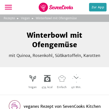
Zur App
zeigen
3
zur
Rezepte
Vegan
Winterbowl mit Ofengemüse
Bild
Startseite
Foto:
Foto:
Foto:
SevenCooks
SevenCooks
SevenCooks
Bild
2
Winterbowl mit
zeigen
Ofengemüse
mit Quinoa, Rosenkohl, Süßkartoffeln, Karotten
e,
Vegan
454
kcal
Einfach
40
Min.
veganes Rezept
von
SevenCooks Kitchen