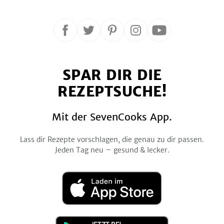
Folge
Folge
Folge
Folge
Folge
uns
uns
uns
uns
uns
auf
auf
auf
auf
auf
SPAR DIR DIE
Facebook
Twitter
Pinterest
Instagram
YouTube
REZEPTSUCHE!
Mit der SevenCooks App.
Lass dir Rezepte vorschlagen, die genau zu dir passen.
Jeden Tag neu – gesund & lecker.
Laden
im
App
Store
Jetzt