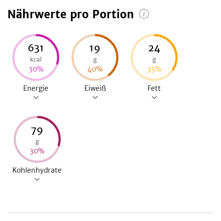
Nährwerte pro Portion
631
19
24
kcal
g
g
30
%
40
%
35
%
Energie
Eiweiß
Fett
79
g
30
%
Kohlenhydrate