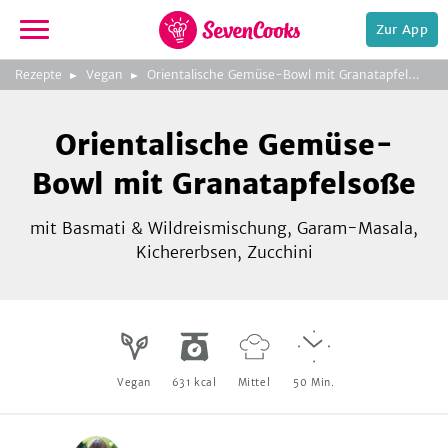
Zur App
zeigen
3
zur
Rezepte
Vegan
Orientalische Gemüse-Bowl mit Granatapfelsoße
Bild
Startseite
Foto:
Foto:
Foto:
SevenCooks
SevenCooks
SevenCooks
Bild
2
Orientalische Gemüse-
zeigen
Bowl mit Granatapfelsoße
mit Basmati & Wildreismischung, Garam-Masala,
Kichererbsen, Zucchini
e,
Vegan
631
kcal
Mittel
50
Min.