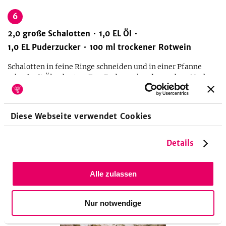
6
2,0
große
Schalotten
1,0
EL
Öl
1,0
EL
Puderzucker
100
ml
trockener Rotwein
Schalotten in feine Ringe schneiden und in einer Pfanne
scharf mit Öl anbraten. Den Puderzucker dazugeben. Nach
einer Minute mit Granatapfelsaft und Wein ablöschen. Die
Soße in etwa 10 Minuten um die Hälfte reduzieren.
Diese Webseite verwendet Cookies
Details
Alle zulassen
Nur notwendige