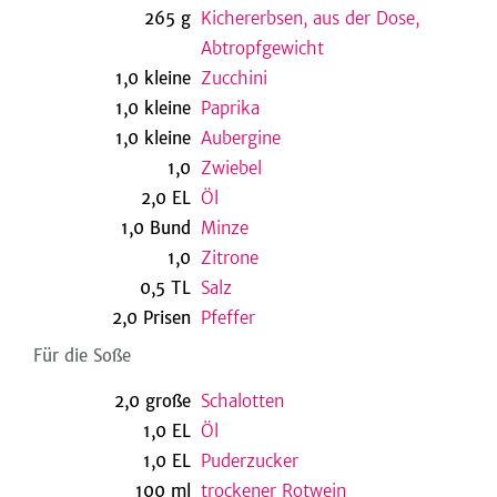
265
g
Kichererbsen, aus der Dose,
Abtropfgewicht
1,0
kleine
Zucchini
be
1,0
kleine
Paprika
1,0
kleine
Aubergine
1,0
Zwiebel
2,0
EL
Öl
1,0
Bund
Minze
1,0
Zitrone
0,5
TL
Salz
2,0
Prisen
Pfeffer
Für die Soße
2,0
große
Schalotten
1,0
EL
Öl
1,0
EL
Puderzucker
100
ml
trockener Rotwein