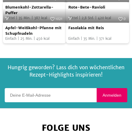
Blumenkohl-
Rote-
Foto:
Zott - Die Genuss-Molkerei
Hüttenkäse-
Foto:
Keimling Naturkost
Blumenkohl-Zottarella-
Rote-Bete-Ravioli
Zottarella-
Bete-
Pilz-
Puffer
Mittel
|
35
Min.
|
387
kcal
Mittel
|
2,8
Std.
|
420
kcal
Puffer
Ravioli
1021
0
Füllung
Apfel-
Fasolakia
Foto:
SevenCooks
Foto:
SevenCooks
Apfel-Weißkohl-Pfanne mit
Fasolakia mit Reis
Weißkohl-
mit
Schupfnudeln
Einfach
|
25
Min.
|
456
kcal
Einfach
|
35
Min.
|
371
kcal
Pfanne
Reis
mit
Schupfnudeln
Hungrig geworden? Lass dich von wöchentlichen
Rezept-Highlights inspirieren!
Deine E-Mail-Adresse
Anmelden
FOLGE UNS