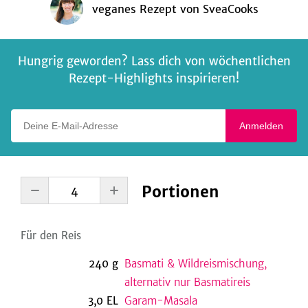
veganes Rezept
von
SveaCooks
Hungrig geworden? Lass dich von wöchentlichen
Rezept-Highlights inspirieren!
Deine E-Mail-Adresse
Anmelden
Portionen
Für den Reis
240
g
Basmati & Wildreismischung,
alternativ nur Basmatireis
3,0
EL
Garam-Masala