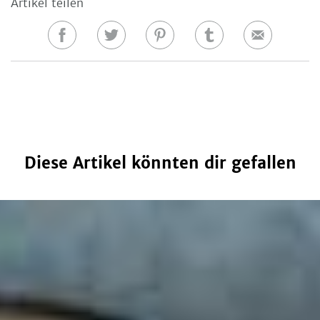
Artikel teilen
Auf
Auf
Auf
Auf
E-
Facebook
Twitter
Pinterest
Tumblr
Mail
teilen
teilen
teilen
teilen
Diese Artikel könnten dir gefallen