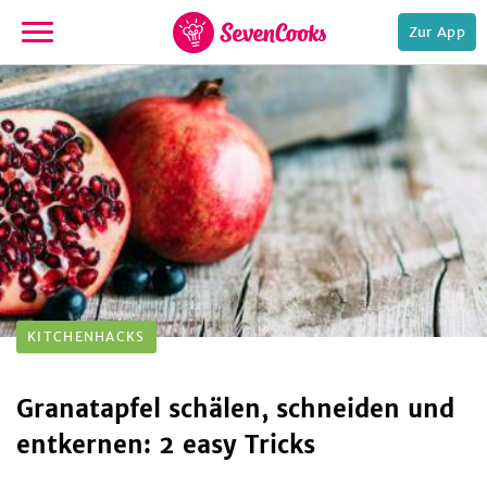
Zur App
zur
Startseite
e,
KITCHENHACKS
Granatapfel schälen, schneiden und
entkernen: 2 easy Tricks