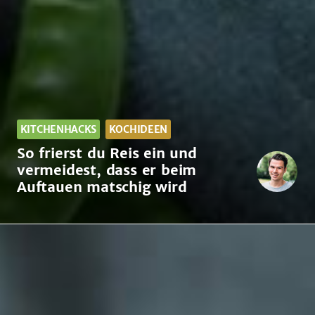
KITCHENHACKS
KOCHIDEEN
So frierst du Reis ein und
vermeidest, dass er beim
Auftauen matschig wird
So
frierst
du
Reis
ein