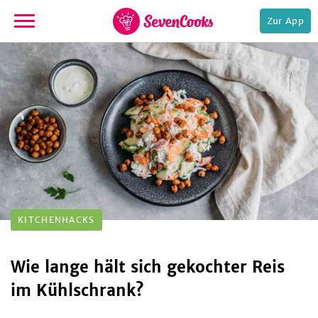
Zur App
zur
Startseite
e,
KITCHENHACKS
Wie lange hält sich gekochter Reis
im Kühlschrank?