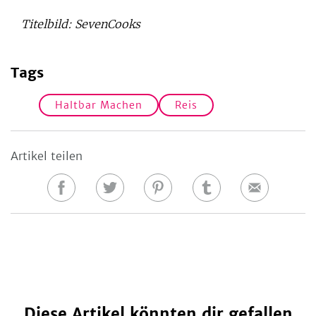
Titelbild: SevenCooks
Tags
Haltbar Machen
Reis
Artikel teilen
Auf
Auf
Auf
Auf
E-
Facebook
Twitter
Pinterest
Tumblr
Mail
teilen
teilen
teilen
teilen
Diese Artikel könnten dir gefallen