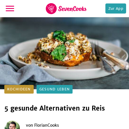
Zur App
zur
Startseite
e,
KOCHIDEEN
GESUND LEBEN
5 gesunde Alternativen zu Reis
von
FlorianCooks