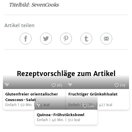
Titelbild: SevenCooks
Artikel teilen
Auf
Auf
Auf
Auf
E-
Facebook
Twitter
Pinterest
Tumblr
Mail
teilen
teilen
teilen
teilen
Rezeptvorschläge zum Artikel
365
219
Glutenfreier
Fruchtiger
Foto:
SevenCooks
Foto:
SevenCooks
Glutenfreier orientalischer
Fruchtiger Grünkohlsalat
orientalischer
Grünkohlsalat
Couscous-Salat
Einfach
|
50
Min.
|
505
kcal
Einfach
|
30
Min.
|
427
kcal
Couscous-
726
Quinoa-
Salat
Foto:
SevenCooks
Quinoa-Frühstücksbowl
Frühstücksbowl
Einfach
|
40
Min.
|
312
kcal