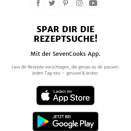
Folge
Folge
Folge
Folge
Folge
uns
uns
uns
uns
uns
auf
auf
auf
auf
auf
SPAR DIR DIE
Facebook
Twitter
Pinterest
Instagram
YouTube
REZEPTSUCHE!
Mit der SevenCooks App.
Lass dir Rezepte vorschlagen, die genau zu dir passen.
Jeden Tag neu – gesund & lecker.
Laden
im
App
Store
Jetzt
bei
Google