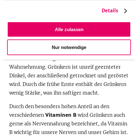
Rezepttipp mit Bulgur:
Süßer Bulgursalat
Details
Reisalternative: Grünkern
Alle zulassen
Vor über 100 Jahren gehörte Grünkern beinahe
zum täglichen Essen bei uns, im Laufe der Zeit
Nur notwendige
wurde er vom aufkommenden Weizen verdrängt
und findet nur langsam wieder zurück in die
Wahrnehmung. Grünkern ist unreif geernteter
Dinkel, der anschließend getrocknet und geröstet
wird. Durch die frühe Ernte enthält der Grünkern
wenig Stärke, was ihn saftiger macht.
Durch den besonders hohen Anteil an den
verschiedenen
Vitaminen B
wird Grünkern auch
gerne als Nervennahrung bezeichnet, da Vitamin
B wichtig für unsere Nerven und unser Gehirn ist.