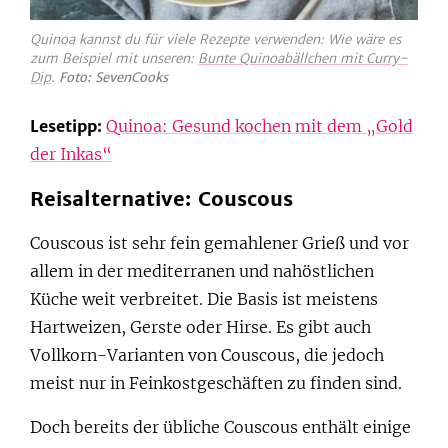
Quinoa kannst du für viele Rezepte verwenden: Wie wäre es
zum Beispiel mit unseren:
Bunte Quinoabällchen mit Curry-
Dip
.
Foto: SevenCooks
Lesetipp:
Quinoa: Gesund kochen mit dem „Gold
der Inkas“
Reisalternative: Couscous
Couscous ist sehr fein gemahlener Grieß und vor
allem in der mediterranen und nahöstlichen
Küche weit verbreitet. Die Basis ist meistens
Hartweizen, Gerste oder Hirse. Es gibt auch
Vollkorn-Varianten von Couscous, die jedoch
meist nur in Feinkostgeschäften zu finden sind.
Doch bereits der übliche Couscous enthält einige