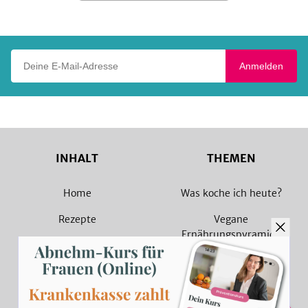
Play
Deine E-Mail-Adresse
Anmelden
INHALT
THEMEN
Home
Was koche ich heute?
Rezepte
Vegane
Ernährungspyramide
Magazin
Vegane Rezepte
Sammlungen
Vegetarische Rezepte
Rezept Suche