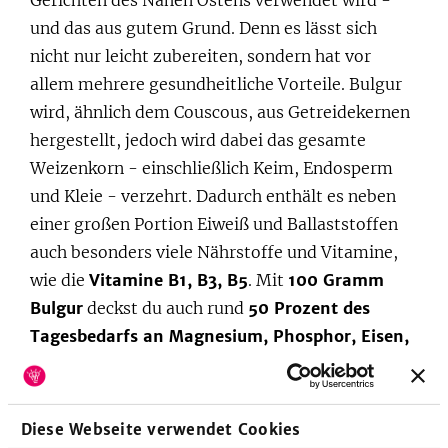
Gerichten des Nahen Ostens verwendet wird -
und das aus gutem Grund. Denn es lässt sich
nicht nur leicht zubereiten, sondern hat vor
allem mehrere gesundheitliche Vorteile. Bulgur
wird, ähnlich dem Couscous, aus Getreidekernen
hergestellt, jedoch wird dabei das gesamte
Weizenkorn - einschließlich Keim, Endosperm
und Kleie - verzehrt. Dadurch enthält es neben
einer großen Portion Eiweiß und Ballaststoffen
auch besonders viele Nährstoffe und Vitamine,
wie die
Vitamine B1, B3, B5
. Mit
100 Gramm
Bulgur
deckst du auch rund
50 Prozent des
Tagesbedarfs an Magnesium, Phosphor, Eisen,
Kupfer und Mangan
. Mangan ist in unserem
Körper wichtig für den Stoffwechsel und das
Bindegewebe.
Diese Webseite verwendet Cookies