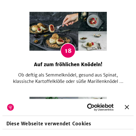
so oft, mit den richtigen Beilagen. Deshalb zeigen wir
dir viele Rezepte für vegetarische und vegane Dips,
Salate, Brote und Co. Da kann das neue Jahr
kommen!
18
Auf zum fröhlichen Knödeln!
Ob deftig als Semmelknödel, gesund aus Spinat,
klassische Kartoffelklöße oder süße Marillenknödel –
wir lieben Knödel als Beilage, als Hauptgang oder
Dessert! Dabei scheint die Vielzahl an Knödelrezepten
grenzenlos. Mit unserer Rezeptsammlung
verschaffst du dir einen kulinarischen Überblick.
Diese Webseite verwendet Cookies
24