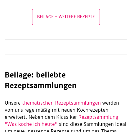
BEILAGE
-
WEITERE REZEPTE
be
Beilage: beliebte
Rezeptsammlungen
Unsere
thematischen Rezeptsammlungen
werden
von uns regelmäßig mit neuen Kochrezepten
erweitert. Neben dem Klassiker
Rezeptsammlung
"Was koche ich heute"
sind diese Sammlungen ideal
um neue, passende Rezepte rund um das Thema