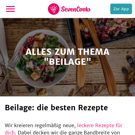
Zur App
zur
Startseite
ALLES ZUM THEMA
"BEILAGE"
e,
Beilage: die besten Rezepte
Wir kreieren regelmäßig neue,
leckere Rezepte für
dich
. Dabei decken wir die ganze Bandbreite von