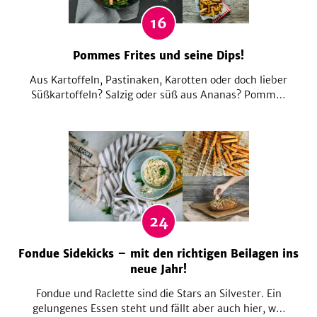
16
Pommes Frites und seine Dips!
Aus Kartoffeln, Pastinaken, Karotten oder doch lieber
Süßkartoffeln? Salzig oder süß aus Ananas? Pommes
gibt es mittlerweile schon in zahlreichen Variationen.
Dazu noch der passende Dip und ruckzuck hast du
deine selfmade Pommes für zuhause. Probiere sie
alle und entscheide selbst.
24
Fondue Sidekicks – mit den richtigen Beilagen ins
neue Jahr!
Fondue und Raclette sind die Stars an Silvester. Ein
gelungenes Essen steht und fällt aber auch hier, wie