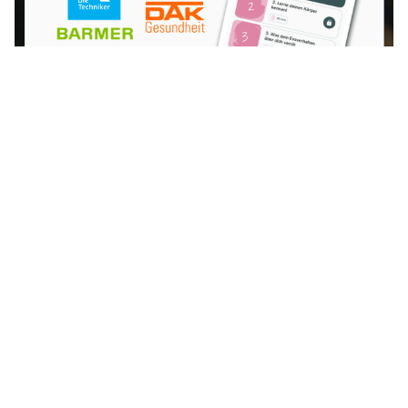
KITCHENHACKS
Aubergine braten:
Außen knusprig, innen
weich
Aubergine
braten:
Außen
knusprig,
innen
weich