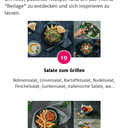
"Beilage" zu entdecken und sich inspirieren zu
lassen.
19
Salate zum Grillen
Bohnensalat, Linsensalat, Kartoffelsalat, Nudelsalat,
Fenchelsalat, Gurkensalat, italienische Salate, was
kann man nicht alles für Salate zum Grillen reichen.
Unglaublich leckere und doch gesunde Salate machen
eure nächste Grillparty zum Highlight. In dieser
Sommersalat-Sammlung gibt's viele Ideen.