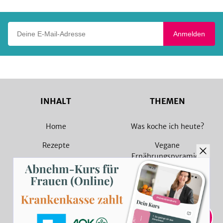
Deine E-Mail-Adresse
Anmelden
INHALT
THEMEN
Home
Was koche ich heute?
Rezepte
Vegane
Ernährungspyramide
Magazin
Vegane Rezepte
Sammlungen
Vegetarische Rezepte
Rezept Suche