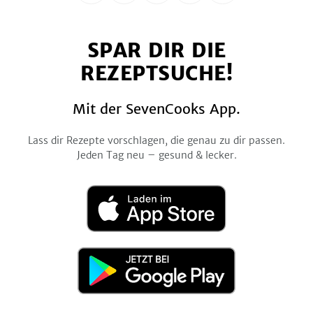
uns
uns
uns
uns
uns
auf
auf
auf
auf
auf
SPAR DIR DIE
Facebook
Twitter
Pinterest
Instagram
YouTube
REZEPTSUCHE!
Mit der SevenCooks App.
Lass dir Rezepte vorschlagen, die genau zu dir passen.
Jeden Tag neu – gesund & lecker.
Laden
im
App
Store
Jetzt
bei
Google
Play