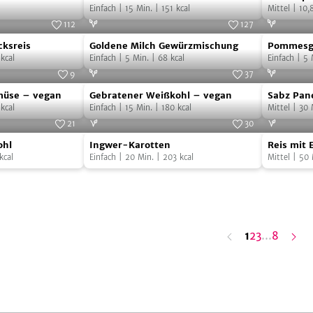
Einfach
|
15
Min.
|
151
kcal
Mittel
|
10,
112
127
Goldene
Pommesg
Foto:
SevenCooks
Foto:
SevenCooks
cksreis
Goldene Milch Gewürzmischung
Pommesge
Milch
selber
kcal
Einfach
|
5
Min.
|
68
kcal
Einfach
|
5
Gewürzmischung
machen
9
37
Gebratener
Sabz
to:
Teresa Maria Sura
Foto:
Harsha Gramminger
müse – vegan
Gebratener Weißkohl – vegan
Sabz Pan
Weißkohl
Paneer
kcal
Einfach
|
15
Min.
|
180
kcal
mit „Hüt
Mittel
|
30
–
–
21
30
Ingwer-
Reis
vegan
gemischt
o:
Harsha Gramminger
Foto:
Teresa Maria Sura
ohl
Ingwer-Karotten
Reis mit 
Karotten
mit
Gemüse
kcal
Einfach
|
20
Min.
|
203
kcal
Mittel
|
50
Erbsen
mit
und
„Hüttenk
Kohl
–
n
ä
c
s
t
e
S
e
i
t
vegan
Seite
Seite
letzte
1
2
3
…
8
Seite