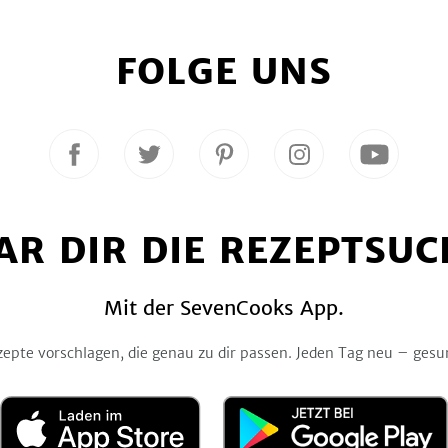
FOLGE UNS
Folge
Folge
Folge
Folge
Folge
uns
uns
uns
uns
uns
auf
auf
auf
auf
auf
Facebook
Twitter
Pinterest
Instagram
YouTube
AR DIR DIE REZEPTSUC
Mit der SevenCooks App.
zepte vorschlagen, die genau zu dir passen. Jeden Tag neu – gesu
Laden
Jetzt
im
bei