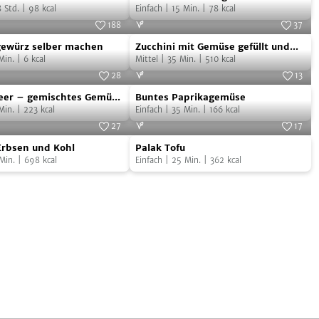
–
8
Std.
|
98
kcal
Einfach
|
15
Min.
|
78
kcal
vegan
188
37
ewürz
Zucchini
Foto:
SevenCooks
Foto:
iStock.com/GeoRge_ZCU
würz selber machen
Zucchini mit Gemüse gefüllt und
mit
Min.
|
6
kcal
Mozzarella überbacken
Mittel
|
35
Min.
|
510
kcal
Gemüse
28
13
Buntes
gefüllt
Foto:
iStock.com/ramesh1502
Foto:
Teresa Maria Sura
eer – gemischtes Gemüse
Buntes Paprikagemüse
Paprikagemüse
und
tenkäse“ – vegan
Min.
|
223
kcal
Einfach
|
35
Min.
|
166
kcal
Mozzarella
27
17
Palak
es
Foto:
Harsha Gramminger
überbacken
Foto:
Uschi Sura
Erbsen und Kohl
Palak Tofu
Tofu
Min.
|
698
kcal
Einfach
|
25
Min.
|
362
kcal
äse“
h
e