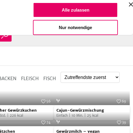
Suche Reze
Alle zulassen
Spendiere einen Kaffee
Nur notwendige
BACKEN
FLEISCH
FISCH
h
e
56
69
her
Cajun-
Foto:
Franziska von "Have a Try"
Foto:
SevenCooks
cher Gewürzkuchen
Cajun-Gewürzmischung
uchen
Gewürzmischung
Std.
|
226
kcal
Einfach
|
10
Min.
|
25
kcal
74
39
ätzchen
Gewürzmilch
Foto:
SevenCooks
Foto:
iStock.com/Zoryanchik
ätzchen
Gewürzmilch – vegan