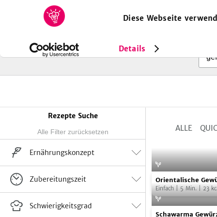
Diese Webseite verwend
HOME
REZEPTE
SAMMLUNGEN
MAGAZIN
Details
Rezepte Suche
ALLE
QUIC
Ergebnisse
eingrenzen
Ernährungskonzept
Vegan
Vegetarisch
Flexitarisch
Suppe
12
Orientalische
Zubereitungszeit
Orientalische Gew
keine Angabe
Salate
Gewürzmischung
10
Einfach
|
5
Min.
|
23
kc
Rohkost
Snacks
2
Winter
9
Einfach
116
Schwierigkeitsgrad
Schawarma
Schawarma Gewür
Dips, Dressings, Soßen
2