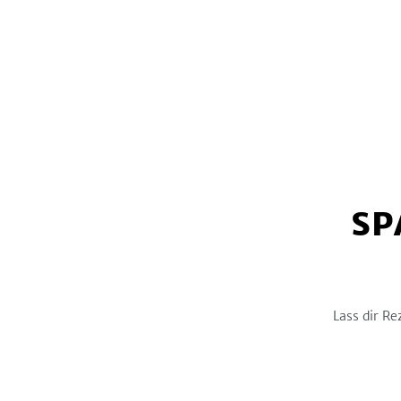
Österreich
1
Kohlenhydrate
-
g
Thailand
6
Türkei
1
Sonstiges Länderküche
7
Orient
18
Spanien
0
Schweiz
0
Vietnam
0
SP
Asien
12
Osteuropa & Rußland
0
Schweden
1
Lass dir Re