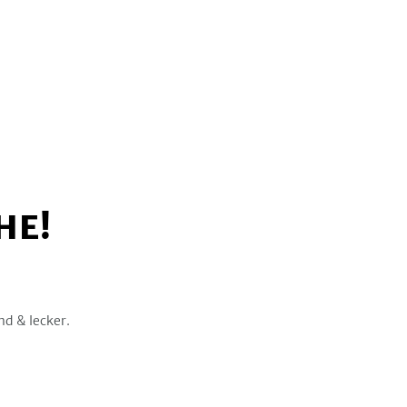
HE!
nd & lecker.