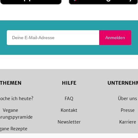
App
Google
Store
Play
Deine E-Mail-Adresse
Anmelden
THEMEN
HILFE
UNTERNEH
oche ich heute?
FAQ
Über uns
Vegane
Kontakt
Presse
hrungspyramide
Newsletter
Karriere
gane Rezepte