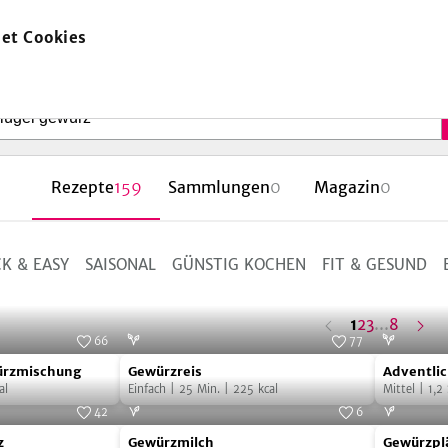
et Cookies
zur
Startseite
Rezepte
159
Sammlungen
0
Magazin
0
K & EASY
SAISONAL
GÜNSTIG KOCHEN
FIT & GESUND
n
ä
c
s
t
e
S
e
i
t
Seite
Seite
letzte
1
2
3
…
8
66
77
Seite
Gewürzreis
Adventlic
Foto:
SevenCooks
Foto:
SevenCooks
ürzmischung
Gewürzreis
Adventli
Gewürzk
al
Einfach
|
25
Min.
|
225
kcal
Mittel
|
1,2
42
6
Gewürzmilch
Gewürzpl
Foto:
SevenCooks
Foto:
Harsha Gramminger
z
Gewürzmilch
Gewürzpl