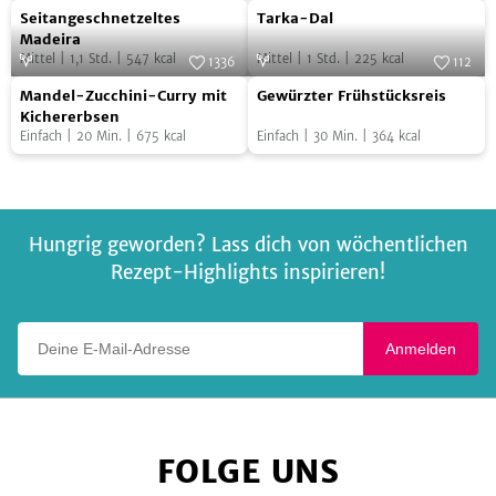
Spinaci
Gemüse
Seitangeschnetzeltes
Tarka-
Foto:
Claudia Linsi, Zürich
Foto:
Jonathan Gregson, Edition
Seitangeschnetzeltes
Tarka-Dal
Fackelträger
–
Madeira
Dal
Madeira
vegan
Mittel
|
1,1
Std.
|
547
kcal
Mittel
|
1
Std.
|
225
kcal
1336
112
Mandel-
Gewürzter
Foto:
SevenCooks
Foto:
SevenCooks
Mandel-Zucchini-Curry mit
Gewürzter Frühstücksreis
Zucchini-
Frühstücksreis
Kichererbsen
Einfach
|
20
Min.
|
675
kcal
Einfach
|
30
Min.
|
364
kcal
Curry
mit
Kichererbsen
Hungrig geworden? Lass dich von wöchentlichen
Rezept-Highlights inspirieren!
Deine E-Mail-Adresse
Anmelden
FOLGE UNS