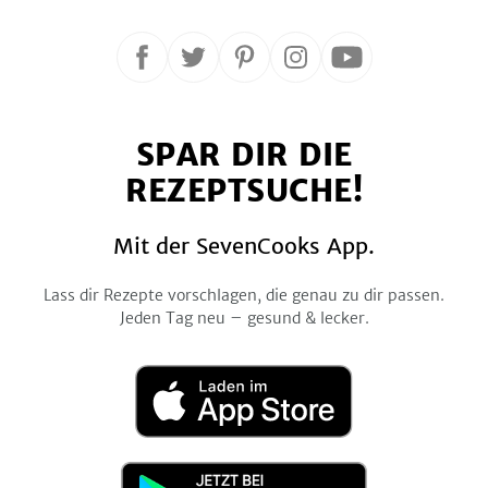
Folge
Folge
Folge
Folge
Folge
uns
uns
uns
uns
uns
auf
auf
auf
auf
auf
SPAR DIR DIE
Facebook
Twitter
Pinterest
Instagram
YouTube
REZEPTSUCHE!
Mit der SevenCooks App.
Lass dir Rezepte vorschlagen, die genau zu dir passen.
Jeden Tag neu – gesund & lecker.
Laden
im
App
Store
Jetzt