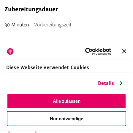
Zubereitungsdauer
30
Minuten
Vorbereitungszeit
Nährwerte pro Portion
Diese Webseite verwendet Cookies
237
12
18
Details
kcal
g
g
11
%
25
%
25
%
Alle zulassen
Energie
Eiweiß
Fett
Nur notwendige
6,5