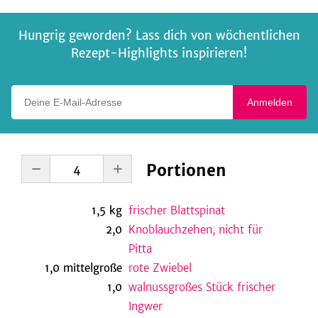
Hungrig geworden? Lass dich von wöchentlichen
Rezept-Highlights inspirieren!
Deine E-Mail-Adresse
Anmelden
Portionen
1,5
kg
frischer Blattspinat
2,0
Knoblauchzehen, nicht für
Pitta
1,0
mittelgroße
rote Zwiebel
1,0
walnussgroßes Stück frischer
Ingwer