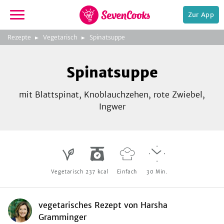
Zur App
zur
Rezepte
Vegetarisch
Spinatsuppe
Startseite
Foto:
iStock.com/DragonFly
Spinatsuppe
mit Blattspinat, Knoblauchzehen, rote Zwiebel,
Ingwer
e,
Vegetarisch
237
kcal
Einfach
30
Min.
vegetarisches Rezept
von
Harsha
Gramminger