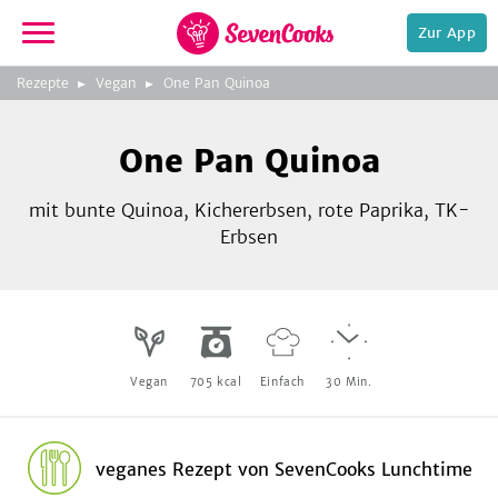
Zur App
zeigen
3
zur
Rezepte
Vegan
One Pan Quinoa
Bild
Startseite
Foto:
Foto:
Foto:
SevenCooks
SevenCooks
SevenCooks
Bild
2
One Pan Quinoa
zeigen
mit bunte Quinoa, Kichererbsen, rote Paprika, TK-
Erbsen
e,
Vegan
705
kcal
Einfach
30
Min.
veganes Rezept
von
SevenCooks Lunchtime