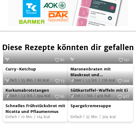
Diese Rezepte könnten dir gefallen
80
191
Curry-
Maronenbraten
Foto:
SevenCooks
Foto:
SevenCooks
Curry-Ketchup
Maronenbraten mit
Ketchup
mit
Blaukraut und
Einfach
|
55
Min.
|
86
kcal
Rosenkohlsauce
Schwer
|
1,3
Std.
|
706
kcal
Blaukraut
73
266
Kurkumabrotstangen
Süßkartoffel-
Foto:
SevenCooks
und
Foto:
SevenCooks
Kurkumabrotstangen
Süßkartoffel-Waffeln mit Ei
Waffeln
Rosenkohlsauce
Einfach
|
1,3
Std.
|
394
kcal
Mittel
|
1
Std.
|
419
kcal
86
407
mit
Schnelles
Spargelcremesuppe
Foto:
SevenCooks
Foto:
SevenCooks
Schnelles Frühstücksbrot mit
Spargelcremesuppe
Ei
Frühstücksbrot
Ricotta und Pflaumenmus
Einfach
|
10
Min.
|
164
kcal
Einfach
|
35
Min.
|
309
kcal
mit
Ricotta
und