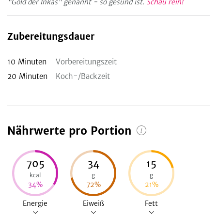
"Gold der Inkas" genannt - so gesund ist.
Schau rein!
Zubereitungsdauer
10
Minuten
Vorbereitungszeit
20
Minuten
Koch-/Backzeit
Nährwerte pro Portion
705
34
15
kcal
g
g
34
%
72
%
21
%
Energie
Eiweiß
Fett