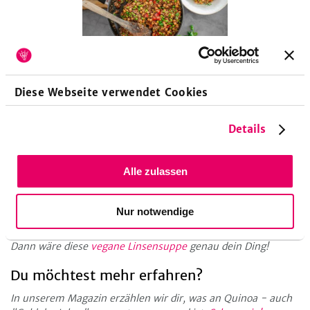
Diese Webseite verwendet Cookies
Küchengeräte
Details
Beschichtete Pfanne
Alle zulassen
Das könnte dir auch gefallen!
Alles in einer Pfanne oder in einem Topf ist genau dein Ding?
Nur notwendige
Dann gefällt dir bestimmt auch dieses
spanische One-Pot-
Rezept mit Reis und Bohnen
. Oder lieber asiatische Aromen?
Dann wäre diese
vegane Linsensuppe
genau dein Ding!
Du möchtest mehr erfahren?
In unserem Magazin erzählen wir dir, was an Quinoa - auch