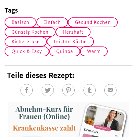
Tags
Basisch
Einfach
Gesund Kochen
Günstig Kochen
Herzhaft
Kichererbse
Leichte Küche
Quick & Easy
Quinoa
Warm
Teile dieses Rezept:
Auf
Auf
Auf
Auf
E-
Facebook
Twitter
Pinterest
Tumblr
Mail
teilen
teilen
teilen
teilen