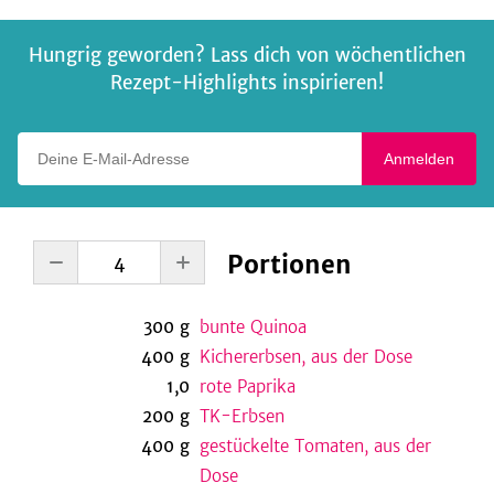
Hungrig geworden? Lass dich von wöchentlichen
Rezept-Highlights inspirieren!
Deine E-Mail-Adresse
Anmelden
Portionen
300
g
bunte Quinoa
400
g
Kichererbsen, aus der Dose
1,0
rote Paprika
200
g
TK-Erbsen
400
g
gestückelte Tomaten, aus der
Dose