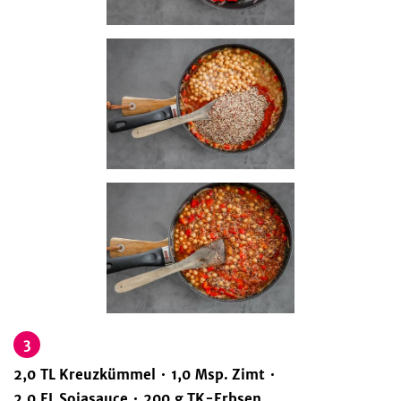
3
2,0
TL
Kreuzkümmel
1,0
Msp.
Zimt
2,0
EL
Sojasauce
200
g
TK-Erbsen