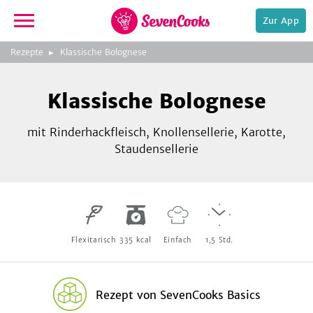
Zur App
zeigen
3
zur
Rezepte
Klassische Bolognese
Bild
Startseite
Foto:
Foto:
Foto:
SevenCooks
SevenCooks
SevenCooks
Bild
2
Klassische Bolognese
zeigen
mit Rinderhackfleisch, Knollensellerie, Karotte,
Staudensellerie
e,
Flexitarisch
335
kcal
Einfach
1,5
Std.
Rezept
von
SevenCooks Basics