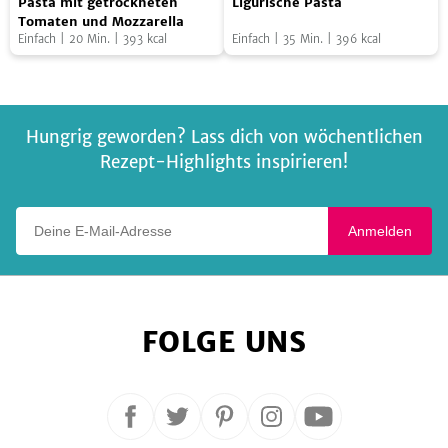
Pasta mit getrockneten
Ligurische Pasta
mit
Pasta
Tomaten und Mozzarella
Einfach
|
20
Min.
|
393
kcal
Einfach
|
35
Min.
|
396
kcal
getrockneten
Tomaten
und
Mozzarella
Hungrig geworden? Lass dich von wöchentlichen
Rezept-Highlights inspirieren!
Deine E-Mail-Adresse
Anmelden
FOLGE UNS
Folge
Folge
Folge
Folge
Folge