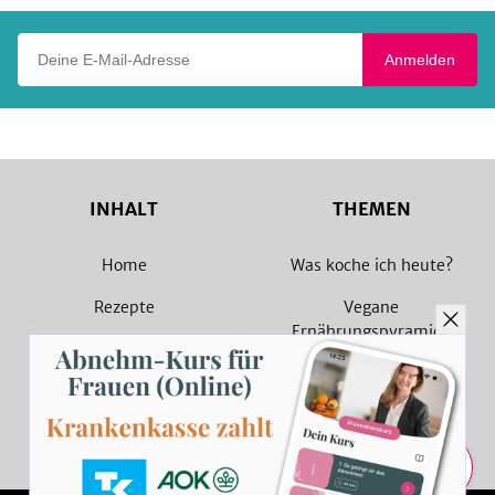
Deine E-Mail-Adresse
Anmelden
INHALT
THEMEN
Home
Was koche ich heute?
Rezepte
Vegane
Ernährungspyramide
Magazin
Vegane Rezepte
Sammlungen
Vegetarische Rezepte
Rezept Suche
Teilen