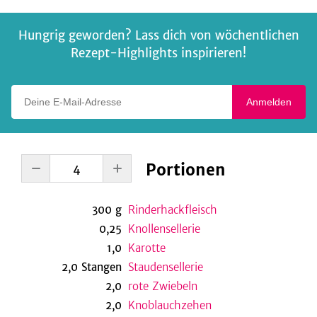
Hungrig geworden? Lass dich von wöchentlichen
Rezept-Highlights inspirieren!
Deine E-Mail-Adresse
Anmelden
Portionen
300
g
Rinderhackfleisch
0,25
Knollensellerie
1,0
Karotte
2,0
Stangen
Staudensellerie
2,0
rote Zwiebeln
2,0
Knoblauchzehen