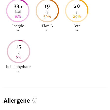
335
19
20
kcal
g
g
16
%
39
%
29
%
Energie
Eiweiß
Fett
15
g
6
%
Kohlenhydrate
Allergene