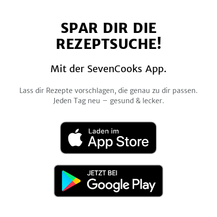
uns
uns
uns
uns
uns
auf
auf
auf
auf
auf
SPAR DIR DIE
Facebook
Twitter
Pinterest
Instagram
YouTube
REZEPTSUCHE!
Mit der SevenCooks App.
Lass dir Rezepte vorschlagen, die genau zu dir passen.
Jeden Tag neu – gesund & lecker.
Laden
im
App
Store
Jetzt
bei
Google
Play