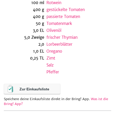
100
ml
Rotwein
400
g
gestückelte Tomaten
400
g
passierte Tomaten
be
50
g
Tomatenmark
3,0
EL
Olivenöl
5,0
Zweige
frischer Thymian
2,0
Lorbeerblätter
1,0
EL
Oregano
0,25
TL
Zimt
Salz
Pfeffer
Zur Einkaufsliste
Speichere deine Einkaufsliste direkt in der Bring! App.
Was ist die
Bring! App?