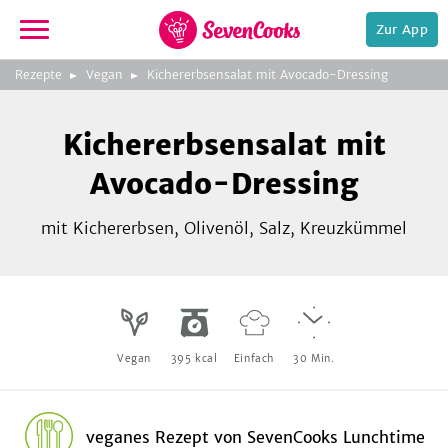
Zur App
zeigen
3
zur
Rezepte
Vegan
Kichererbsensalat mit Avocado-Dressing
Bild
Startseite
Foto:
Foto:
Foto:
SevenCOoks
SevenCooks
SevenCooks
Bild
2
Kichererbsensalat mit
zeigen
Avocado-Dressing
mit Kichererbsen, Olivenöl, Salz, Kreuzkümmel
e,
Vegan
395
kcal
Einfach
30
Min.
veganes Rezept
von
SevenCooks Lunchtime