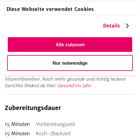
gibt es ja immer noch.
Diese Webseite verwendet Cookies
Wissenshunger
Details
Wusstest du, dass Fett nicht gleich Fett ist? Die sogenannten
essentiellen Fettsäuren sind beispielsweise wichtig für
unsere Gesundheit. Deshalb findest du in diesem
Alle zulassen
Wochenplan
7 Gerichte mit guten Fetten
!
Mehr Ideen...
Nur notwendige
Gönn dir besonders jetzt in der kalten Jahreszeit ordentliche
Vitaminbomben. Noch mehr gesunde und richtig leckere
Gerichte findest du hier:
Gesund ins Jahr
Zubereitungsdauer
15
Minuten
Vorbereitungszeit
15
Minuten
Koch-/Backzeit