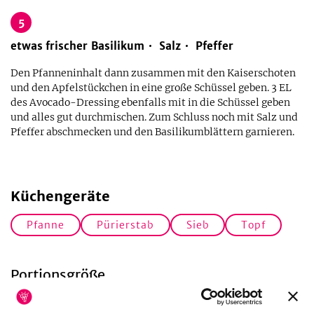
5
etwas
frischer Basilikum
Salz
Pfeffer
Den Pfanneninhalt dann zusammen mit den Kaiserschoten
und den Apfelstückchen in eine große Schüssel geben. 3 EL
des Avocado-Dressing ebenfalls mit in die Schüssel geben
und alles gut durchmischen. Zum Schluss noch mit Salz und
Pfeffer abschmecken und den Basilikumblättern garnieren.
Küchengeräte
Pfanne
Pürierstab
Sieb
Topf
Portionsgröße
Der Salat sättigt durch seine nahrhaften Zutaten sehr stark,
also richte lieber etwas kleinere Portionen an – Nachschlag