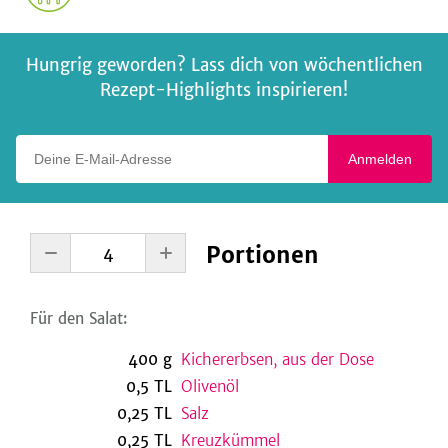
Hungrig geworden? Lass dich von wöchentlichen
Rezept-Highlights inspirieren!
Deine E-Mail-Adresse
Anmelden
Portionen
Für den Salat:
400
g
Kichererbsen, aus der Dose
0,5
TL
Olivenöl
0,25
TL
Salz
0,25
TL
Kreuzkümmel