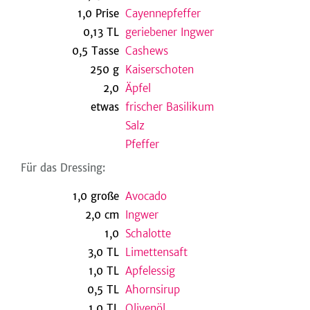
1,0
Prise
Cayennepfeffer
0,13
TL
geriebener Ingwer
0,5
Tasse
Cashews
be
250
g
Kaiserschoten
2,0
Äpfel
etwas
frischer Basilikum
Salz
Pfeffer
Für das Dressing:
1,0
große
Avocado
2,0
cm
Ingwer
1,0
Schalotte
3,0
TL
Limettensaft
1,0
TL
Apfelessig
0,5
TL
Ahornsirup
1,0
TL
Olivenöl