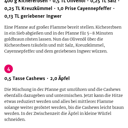
400
g
Kichererbsen
0,5
TL
Olivenöl
0,25
TL
Salz
0,25
TL
Kreuzkümmel
1,0
Prise
Cayennepfeffer
0,13
TL
geriebener Ingwer
Eine Pfanne auf großer Flamme bereit stellen. Kichererbsen
in ein Sieb abgießen und in der Pfanne für 5–8 Minuten
goldbraun rösten lassen. Nun das Olivenöl über die
Kichererbsen träufeln und mit Salz, Kreuzkümmel,
Cayennepfeffer und dem geriebenen Ingwer würzen.
4
0,5
Tasse
Cashews
2,0
Äpfel
Die Mischung in der Pfanne gut umrühren und die Cashews
ebenfalls dazugeben und untermischen. Jetzt kann die Hitze
etwas reduziert werden und alles bei mittlerer Flamme
solange weiter geröstet werden, bis die Cashews leicht braun
werden. In der Zwischenzeit die Äpfel in kleine Würfel
schneiden.