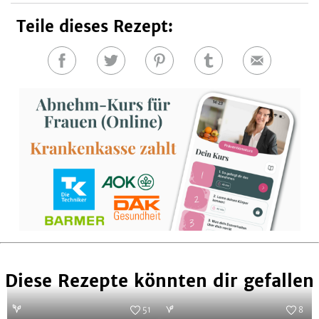
Teile dieses Rezept:
Auf
Auf
Auf
Auf
E-
Facebook
Twitter
Pinterest
Tumblr
Mail
teilen
teilen
teilen
teilen
Diese Rezepte könnten dir gefallen
51
8