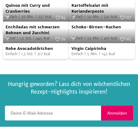
Quinoa
Kartoffelsalat
Foto:
Juliette Chrétien/AT Verlag
Foto:
Ben Dearnley
Quinoa mit Curry und
Kartoffelsalat mit
mit
mit
Cranberries
Korianderpesto
Einfach
|
20
Min.
|
237
kcal
Einfach
|
50
Min.
|
541
kcal
Curry
Korianderpesto
84
107
Enchiladas
Schoko-
und
Foto:
Celine Stehen
Foto:
Fräulein Edith
Enchiladas mit schwarzen
Schoko-Birnen-Kuchen
mit
Birnen-
Cranberries
Bohnen und Zucchini
Mittel
|
1,2
Std.
|
445
kcal
Einfach
|
55
Min.
|
401
kcal
schwarzen
Kuchen
79
165
Rohe
Virgin
Bohnen
Foto:
SevenCooks
Foto:
SevenCooks
Rohe Avocadotörtchen
Virgin Caipirinha
Avocadotörtchen
Caipirinha
und
Einfach
|
1,3
Std.
|
317
kcal
Einfach
|
5
Min.
|
142
kcal
Zucchini
Hungrig geworden? Lass dich von wöchentlichen
Rezept-Highlights inspirieren!
Deine E-Mail-Adresse
Anmelden