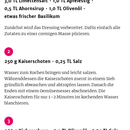
3,0
TL
Limettensaft
1,0
TL
Apfelessig
0,5
TL
Ahornsirup
1,0
TL
Olivenöl
etwas
frischer Basilikum
Zunächst wird das Dressing vorbereitet. Dafür einfach alle
Zutaten zu einer cremigen Masse pürieren.
2
250
g
Kaiserschoten
0,25
TL
Salz
Wasser zum Kochen bringen und leicht salzen.
Währenddessen die Kaiserschoten zuerst in einem Sieb
gründlich abwaschen und abtropfen lassen. Danach die
Enden mit einem Gemüsemesser abschneiden. Die
Kaiserschoten für nur 1–2 Minuten im kochenden Wasser
blanchieren.
3