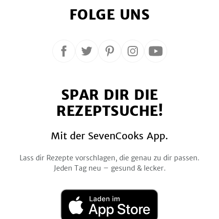
FOLGE UNS
Folge
Folge
Folge
Folge
Folge
uns
uns
uns
uns
uns
auf
auf
auf
auf
auf
SPAR DIR DIE
Facebook
Twitter
Pinterest
Instagram
YouTube
REZEPTSUCHE!
Mit der SevenCooks App.
Lass dir Rezepte vorschlagen, die genau zu dir passen.
Jeden Tag neu – gesund & lecker.
Laden
im
App