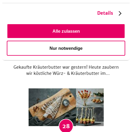
Küchlein gehen einfach immer. Klick dich doch
einfach mal durch unsere Muffin Rezepte!
Details
Alle zulassen
9
Nur notwendige
Würz- & Kräuterbutter – gut geschmiert ist halb
gewonnen
Gekaufte Kräuterbutter war gestern! Heute zaubern
wir köstliche Würz- & Kräuterbutter im
Handumdrehen selbst und lassen dabei unserer
Kreativität vollen Lauf. Ob zum Grillen oder am
Buffet – diese Kreationen sehen nicht nur hübsch
aus, sondern verwöhnen auch unsere Gaumen mit
raffinierten Aromen!
28