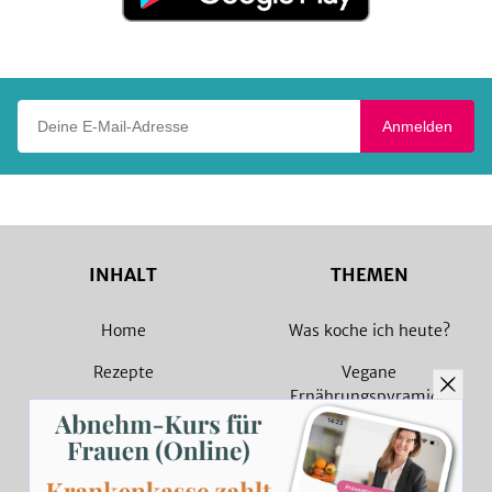
Google
Play
Deine E-Mail-Adresse
Anmelden
INHALT
THEMEN
Home
Was koche ich heute?
Rezepte
Vegane
Ernährungspyramide
Magazin
Vegane Rezepte
Sammlungen
Vegetarische Rezepte