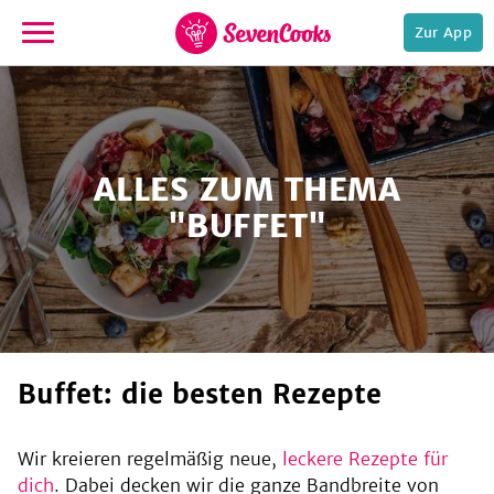
Zur App
zur
Startseite
ALLES ZUM THEMA
"BUFFET"
e,
Buffet: die besten Rezepte
Wir kreieren regelmäßig neue,
leckere Rezepte für
dich
. Dabei decken wir die ganze Bandbreite von