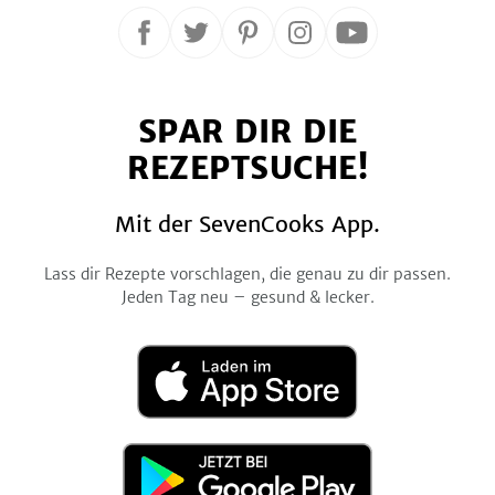
Folge
Folge
Folge
Folge
Folge
uns
uns
uns
uns
uns
auf
auf
auf
auf
auf
SPAR DIR DIE
Facebook
Twitter
Pinterest
Instagram
YouTube
REZEPTSUCHE!
Mit der SevenCooks App.
Lass dir Rezepte vorschlagen, die genau zu dir passen.
Jeden Tag neu – gesund & lecker.
Laden
im
App
Store
Jetzt
bei