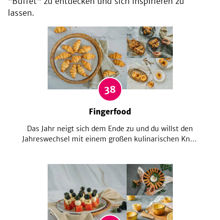
"Buffet" zu entdecken und sich inspirieren zu
lassen.
38
Fingerfood
Das Jahr neigt sich dem Ende zu und du willst den
Jahreswechsel mit einem großen kulinarischen Knall
zelebrieren? Wie wär's mit einem Buffet? Da ist für
jeden was dabei & mit Fingerfood nehmt die Party
ihren Lauf – wir wissen ja wie hungrig Tanzen macht!
Nie bist du leckerer ins neue Jahr gerutscht!