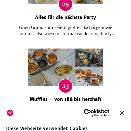
25
Alles für die nächste Party
Einen Grund zum Feiern gibt es doch irgendwie
immer, also wieso nicht mal wieder eine Party
schmeißen? Damit die Gäste mit ihren knurrenden
Mägen nicht die Musik übertönen, haben wir hier
eine Auswahl an tollen Rezepten.
23
Muffins – von süß bis herzhaft
Muffins backen macht einfach Spaß! Du kannst dich
von süß bis herzhaft austoben und sogar vegane
Muffins ohne Ei sind ein echter Hit. Ob mit
Schokolade, Obst oder Gemüse – die kleinen
Diese Webseite verwendet Cookies