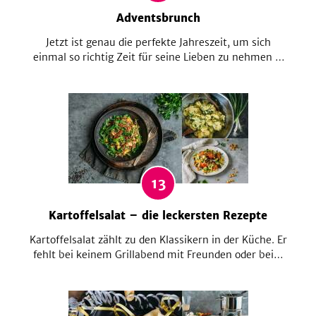
Adventsbrunch
Jetzt ist genau die perfekte Jahreszeit, um sich
einmal so richtig Zeit für seine Lieben zu nehmen –
was bietet sich da mehr an als ein gemütlicher
Adventsbrunch? Der Mix aus Frühstück und
Mittagessen ist eine ungezwungene Gelegenheit, um
sich nett zu unterhalten und nebenbei köstlich zu
schlemmen.
13
Kartoffelsalat – die leckersten Rezepte
Kartoffelsalat zählt zu den Klassikern in der Küche. Er
fehlt bei keinem Grillabend mit Freunden oder beim
nächsten Familienfest. Aber statt dem klassischen
Kartoffelsalat gibt es auch viele neue Ideen und
Varianten: mit Korianderpesto, böhmisch oder
schwäbisch, mit Kapern und Paprika ...