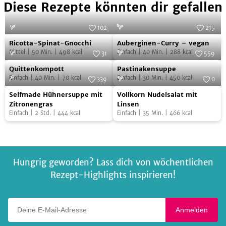
Diese Rezepte könnten dir gefallen
102
215
Ricotta-
Auberginen-
Foto:
Eising Studio Food Photo &
Foto:
iStock.com/rez-art
Ricotta-Spinat-Gnocchi
Auberginen-Curry – vegan
Video
Spinat-
Curry
Mittel
|
50
Min.
|
498
kcal
Einfach
|
40
Min.
|
288
kcal
31
559
Gnocchi
–
Quittenkompott
Pastinakensuppe
Foto:
SevenCooks
Foto:
SevenCooks
Quittenkompott
Pastinakensuppe
vegan
Einfach
|
40
Min.
|
70
kcal
Einfach
|
30
Min.
|
450
kcal
339
0
Selfmade
Vollkorn
Foto:
SevenCooks
Foto:
SevenCooks
Selfmade Hühnersuppe mit
Vollkorn Nudelsalat mit
Hühnersuppe
Nudelsalat
Zitronengras
Linsen
Einfach
|
2
Std.
|
444
kcal
Einfach
|
35
Min.
|
466
kcal
mit
mit
Zitronengras
Linsen
Hungrig geworden? Lass dich von wöchentlichen
Rezept-Highlights inspirieren!
Deine E-Mail-Adresse
Anmelden