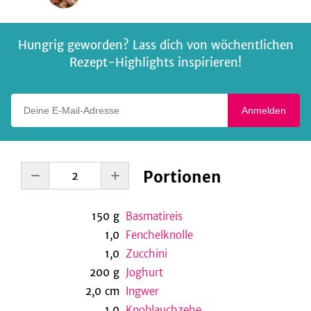
Hungrig geworden? Lass dich von wöchentlichen
Rezept-Highlights inspirieren!
Deine E-Mail-Adresse
Anmelden
Portionen
150
g
Basmatireis
1,0
Fenchelknolle
1,0
Zucchini
200
g
Joghurt
2,0
cm
Ingwer
1,0
Knoblauchzehe