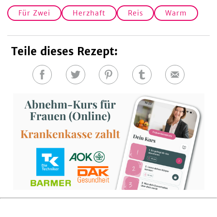
Für Zwei
Herzhaft
Reis
Warm
Teile dieses Rezept:
Auf
Auf
Auf
Auf
E-
Facebook
Twitter
Pinterest
Tumblr
Mail
teilen
teilen
teilen
teilen