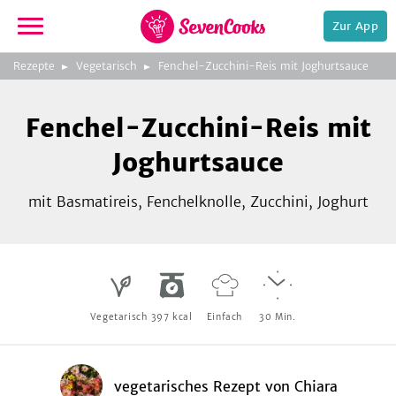
Zur App
zur
Rezepte
Vegetarisch
Fenchel-Zucchini-Reis mit Joghurtsauce
Startseite
Foto:
Chiara
Fenchel-Zucchini-Reis mit
Joghurtsauce
mit Basmatireis, Fenchelknolle, Zucchini, Joghurt
e,
Vegetarisch
397
kcal
Einfach
30
Min.
vegetarisches Rezept
von
Chiara