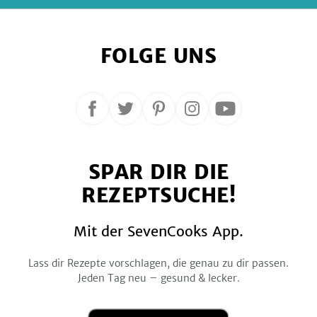
FOLGE UNS
Folge
Folge
Folge
Folge
Folge
uns
uns
uns
uns
uns
auf
auf
auf
auf
auf
SPAR DIR DIE
Facebook
Twitter
Pinterest
Instagram
YouTube
REZEPTSUCHE!
Mit der SevenCooks App.
Lass dir Rezepte vorschlagen, die genau zu dir passen.
Jeden Tag neu – gesund & lecker.
Laden