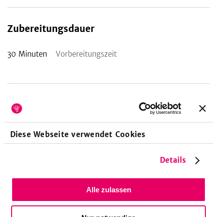
Zubereitungsdauer
30
Minuten
Vorbereitungszeit
Nährwerte pro Portion
Diese Webseite verwendet Cookies
397
14
7,1
kcal
g
g
Details
19
%
29
%
10
%
Energie
Eiweiß
Fett
Alle zulassen