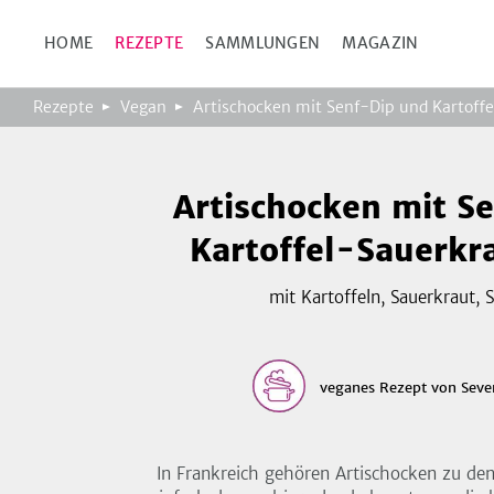
HOME
REZEPTE
SAMMLUNGEN
MAGAZIN
Rezepte
Vegan
Artischocken mit Senf-Dip und Kartoff
Artischocken mit S
Kartoffel-Sauerkr
mit Kartoffeln, Sauerkraut, S
veganes Rezept
von
Seve
In Frankreich gehören Artischocken zu den