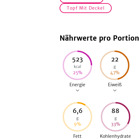
Topf Mit Deckel
Nährwerte pro Portio
523
22
kcal
g
25
%
47
%
Energie
Eiweiß
6,6
88
g
g
9
%
33
%
Fett
Kohlenhydrate