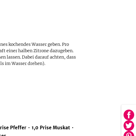
enes kochendes Wasser geben. Pro
aft einer halben Zitrone dazugeben.
en lassen. Dabei darauf achten, dass
ls im Wasser drehen).
Au
Fa
rise
Pfeffer
1,0
Prise
Muskat
Au
tei
Twi
ser