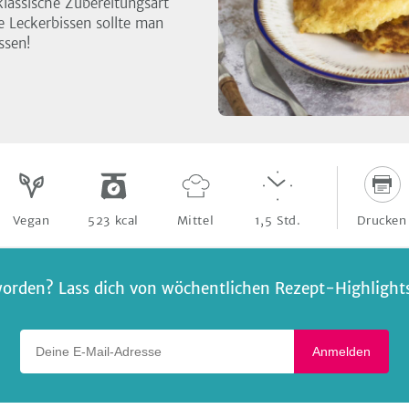
lassische Zubereitungsart
e Leckerbissen sollte man
ssen!
Drucken
Vegan
523
kcal
Mittel
1,5
Std.
orden? Lass dich von wöchentlichen Rezept-Highlights 
Deine E-Mail-Adresse
Anmelden