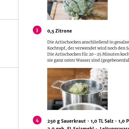
3
0,5
Zitrone
Die Artischocken anschließend in gesalz
Kochtopf, der verwendet wird noch den S
Die Artischocken für 20–25 Minuten koch
sie ganz unter Wasser sind (gegebenenfal
4
250
g
Sauerkraut
1,0
TL
Salz
1,0
P
2,0
geh.
EL
Sojamehl
Leitungswas