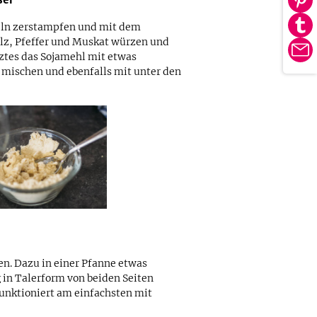
Au
tei
Pin
feln zerstampfen und mit dem
Au
tei
lz, Pfeffer und Muskat würzen und
Tu
E-
tztes das Sojamehl mit etwas
tei
 mischen und ebenfalls mit unter den
Ma
en. Dazu in einer Pfanne etwas
 in Talerform von beiden Seiten
funktioniert am einfachsten mit