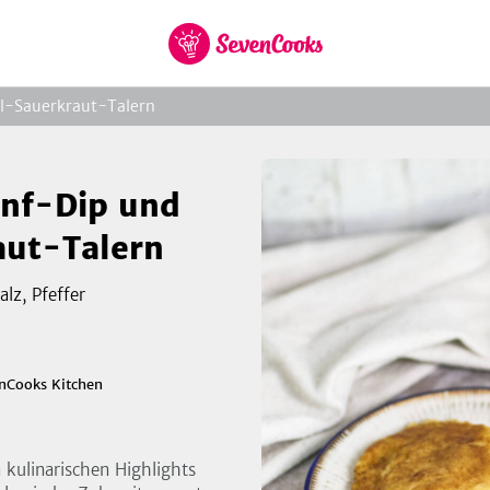
zur
el-Sauerkraut-Talern
Startseite
enf-Dip und
aut-Talern
alz, Pfeffer
zeigen
3
Bild
nCooks Kitchen
 kulinarischen Highlights