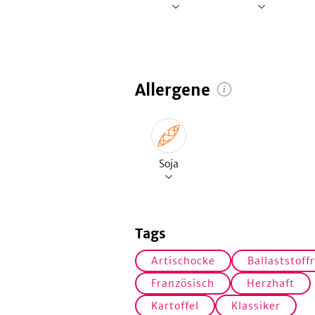
Allergene
Soja
Tags
Artischocke
Ballaststoff
Französisch
Herzhaft
Kartoffel
Klassiker