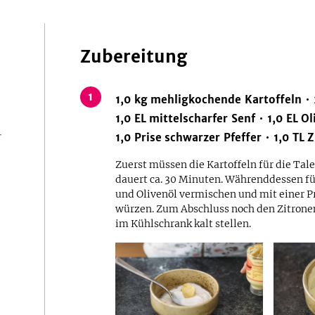
Zubereitung
1
1,0
kg
mehligkochende Kartoffeln
1,0
EL
mittelscharfer Senf
1,0
EL
Ol
r
1,0
Prise
schwarzer Pfeffer
1,0
TL
Z
Zuerst müssen die Kartoffeln für die Tal
dauert ca. 30 Minuten. Währenddessen fü
und Olivenöl vermischen und mit einer P
würzen. Zum Abschluss noch den Zitronen
im Kühlschrank kalt stellen.