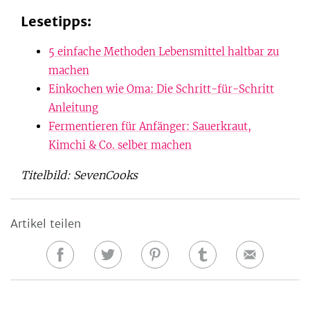
Lesetipps:
5 einfache Methoden Lebensmittel haltbar zu
machen
Einkochen wie Oma: Die Schritt-für-Schritt
Anleitung
Fermentieren für Anfänger: Sauerkraut,
Kimchi & Co. selber machen
Titelbild: SevenCooks
Artikel teilen
Auf
Auf
Auf
Auf
E-
Facebook
Twitter
Pinterest
Tumblr
Mail
teilen
teilen
teilen
teilen