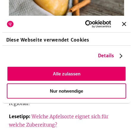
Diese Webseite verwendet Cookies
Vor allem mit heimischen Äpfeln zubereitet, garantiert
sündenfrei:
zuckerfreies Apfelmus
.
Foto: SevenCooks
Details
Damit dein selbstgemachtes Apfelmus nicht zu
sauer schmeckt, kannst du dich in unserem
Alle zulassen
Magazin noch schnell über verschiedene
Apfelsorten schlau machen, um die perfekte
Nur notwendige
Apfelsorte zu verarbeiten – am besten natürlich
regional!
Lesetipp:
Welche Apfelsorte eignet sich für
welche Zubereitung?