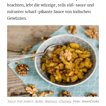
brachten, lebt die würzige, teils süß-saure und
mitunter scharf-pikante Sauce von indischen
Gewürzen.
Sauce mal anders:
Apfel-Walnuss-Chutney
.
Foto: SevenCooks