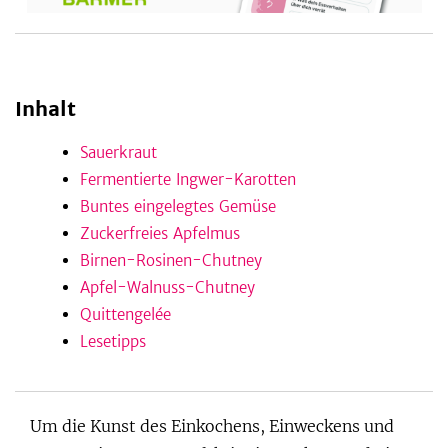
be
Inhalt
Sauerkraut
Fermentierte Ingwer-Karotten
Buntes eingelegtes Gemüse
Zuckerfreies Apfelmus
Birnen-Rosinen-Chutney
Apfel-Walnuss-Chutney
Quittengelée
Lesetipps
Um die Kunst des Einkochens, Einweckens und