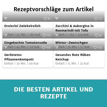
Rezeptvorschläge zum Artikel
61
77
Dreierlei
Zucchini
Foto:
SevenCooks
Foto:
SevenCooks
Dreierlei Zwiebelrelish
Zucchini & Aubergine in
Zwiebelrelish
&
Rosmarinöl mit Tofu
Einfach
|
55
Min.
|
282
kcal
Einfach
|
1
Std.
|
374
kcal
Aubergine
112
41
Eingekochte
Winter-
Foto:
SevenCooks
in
Foto:
SevenCooks
Eingekochte Tomatensoße
Winter-Zwetschgen
Tomatensoße
Zwetschgen
Rosmarinöl
Einfach
|
45
Min.
|
110
kcal
Einfach
|
35
Min.
|
57
kcal
107
133
mit
Geröstetes
Gesundes
Foto:
SevenCooks
Foto:
SevenCooks
Geröstetes
Gesundes Rote Rüben
Tofu
Pflaumenkompott
Rote
Pflaumenkompott
Ketchup
Einfach
|
30
Min.
|
96
kcal
Einfach
|
15
Min.
|
33
kcal
Rüben
Ketchup
DIE BESTEN ARTIKEL UND
REZEPTE