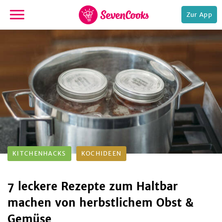
Zur App
zur
Startseite
e,
KITCHENHACKS
KOCHIDEEN
7 leckere Rezepte zum Haltbar
machen von herbstlichem Obst &
Gemüse