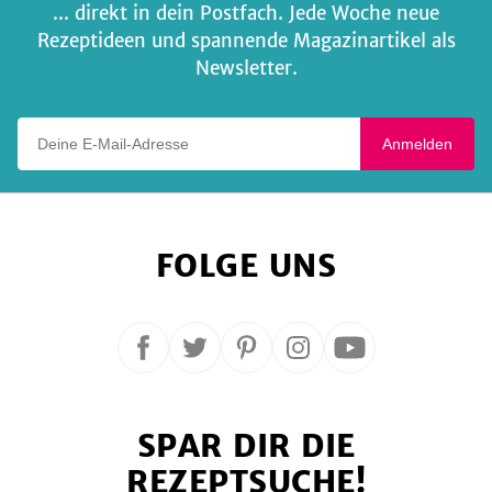
... direkt in dein Postfach. Jede Woche neue
Rezeptideen und spannende Magazinartikel als
Newsletter.
Deine E-Mail-Adresse
Anmelden
FOLGE UNS
Folge
Folge
Folge
Folge
Folge
uns
uns
uns
uns
uns
auf
auf
auf
auf
auf
SPAR DIR DIE
Facebook
Twitter
Pinterest
Instagram
YouTube
REZEPTSUCHE!