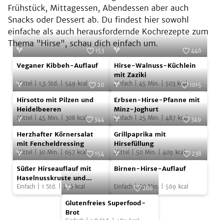
Frühstück, Mittagessen, Abendessen aber auch
Snacks oder Dessert ab. Du findest hier sowohl
einfache als auch herausfordernde Kochrezepte zum
Thema "Hirse", schau dich einfach um.
153
446
Veganer
Hirse-
Foto:
SevenCooks
Foto:
SevenCooks
Veganer Kibbeh-Auflauf
Hirse-Walnuss-Küchlein
Kibbeh-
Walnuss-
mit Zaziki
Mittel
|
1,5
Std.
|
549
kcal
Einfach
|
45
Min.
|
503
kcal
Auflauf
Küchlein
20
1015
Hirsotto
Erbsen-
Foto:
Gabriela und Günther Jost
mit
Foto:
SevenCooks
Hirsotto mit Pilzen und
Erbsen-Hirse-Pfanne mit
mit
Hirse-
Zaziki
Heidelbeeren
Minz-Joghurt
Mittel
|
45
Min.
|
308
kcal
Einfach
|
25
Min.
|
487
kcal
Pilzen
Pfanne
344
349
Herzhafter
Grillpaprika
und
Foto:
SevenCooks
mit
Foto:
SevenCooks
Herzhafter Körnersalat
Grillpaprika mit
Körnersalat
mit
Heidelbeeren
Minz-
mit Fencheldressing
Hirsefüllung
Mittel
|
30
Min.
|
657
kcal
Mittel
|
50
Min.
|
409
kcal
mit
Hirsefüllung
154
238
Joghurt
Süßer
Birnen-
Fencheldressing
Foto:
SevenCooks
Foto:
SevenCooks
Süßer Hirseauflauf mit
Birnen-Hirse-Auflauf
Hirseauflauf
Hirse-
Haselnusskruste und
Erdbeerragout
Einfach
|
1
Std.
|
746
kcal
Einfach
|
50
Min.
|
569
kcal
mit
Auflauf
206
Glutenfreies
Haselnusskruste
Foto:
SevenCooks
Glutenfreies Superfood-
Superfood-
und
Brot