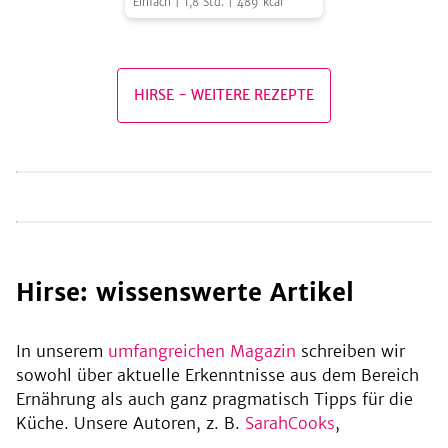
Einfach
|
1,8
Std.
|
489
kcal
Brot
Erdbeerragout
be
HIRSE
-
WEITERE REZEPTE
Hirse: wissenswerte Artikel
In unserem
umfangreichen Magazin
schreiben wir
sowohl über aktuelle Erkenntnisse aus dem Bereich
Ernährung als auch ganz pragmatisch Tipps für die
Küche. Unsere Autoren, z. B.
SarahCooks
,
SimonCooks
oder
Beke Enderstein
, schreiben Artikel