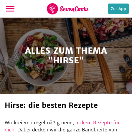
Zur App
zur
Startseite
ALLES ZUM THEMA
"HIRSE"
e,
Hirse: die besten Rezepte
Wir kreieren regelmäßig neue,
leckere Rezepte für
dich
. Dabei decken wir die ganze Bandbreite von