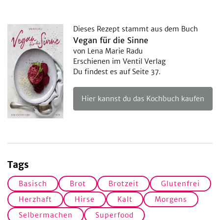
Dieses Rezept stammt aus dem Buch
Vegan für die Sinne
von Lena Marie Radu
Erschienen im Ventil Verlag
Du findest es auf Seite 37.
Hier kannst du das Kochbuch kaufen
Tags
Basisch
Brot
Brotzeit
Glutenfrei
Herzhaft
Hirse
Kalt
Morgens
Selbermachen
Superfood