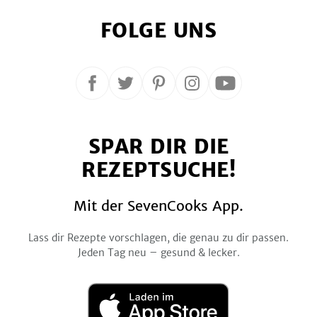
FOLGE UNS
Folge
Folge
Folge
Folge
Folge
uns
uns
uns
uns
uns
auf
auf
auf
auf
auf
SPAR DIR DIE
Facebook
Twitter
Pinterest
Instagram
YouTube
REZEPTSUCHE!
Mit der SevenCooks App.
Lass dir Rezepte vorschlagen, die genau zu dir passen.
Jeden Tag neu – gesund & lecker.
Laden
im