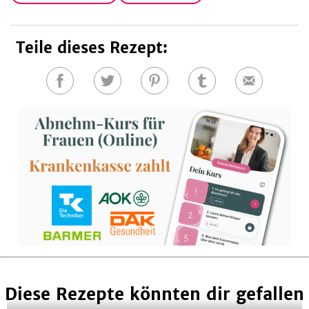
Teile dieses Rezept:
Auf
Auf
Auf
Auf
E-
Facebook
Twitter
Pinterest
Tumblr
Mail
teilen
teilen
teilen
teilen
Diese Rezepte könnten dir gefallen