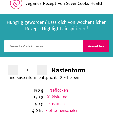
veganes Rezept
von
SevenCooks Health
Hungrig geworden? Lass dich von wöchentlichen
Rezept-Highlights inspirieren!
Deine E-Mail-Adresse
Anmelden
Kastenform
Eine
Kastenform entspricht 12
Scheiben
150
g
Hirseflocken
130
g
Kürbiskerne
90
g
Leinsamen
4,0
EL
Flohsamenschalen