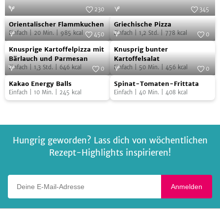
230
345
Orientalischer
Griechische
Foto:
SevenCooks
Foto:
SevenCooks
Orientalischer Flammkuchen
Griechische Pizza
Flammkuchen
Pizza
Einfach
|
20
Min.
|
985
kcal
Einfach
|
1,2
Std.
|
778
kcal
450
0
Knusprige
Knusprig
Foto:
SevenCooks
Foto:
SevenCooks
Knusprige Kartoffelpizza mit
Knusprig bunter
Kartoffelpizza
bunter
Bärlauch und Parmesan
Kartoffelsalat
Einfach
|
1,3
Std.
|
646
kcal
Einfach
|
50
Min.
|
456
kcal
mit
Kartoffelsalat
0
0
Kakao
Spinat-
Bärlauch
Foto:
SevenCooks
Foto:
SevenCooks
Kakao Energy Balls
Spinat-Tomaten-Frittata
Energy
Tomaten-
und
Einfach
|
10
Min.
|
245
kcal
Einfach
|
40
Min.
|
408
kcal
Balls
Frittata
Parmesan
Hungrig geworden? Lass dich von wöchentlichen
Rezept-Highlights inspirieren!
Deine E-Mail-Adresse
Anmelden