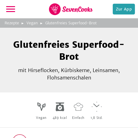
Zur App
zeigen
3
zur
Rezepte
Vegan
Glutenfreies Superfood-Brot
Bild
Startseite
Foto:
Foto:
Foto:
SevenCooks
SevenCooks
SevenCooks
Bild
2
Glutenfreies Superfood-
zeigen
Brot
mit Hirseflocken, Kürbiskerne, Leinsamen,
Flohsamenschalen
e,
Vegan
489
kcal
Einfach
1,8
Std.