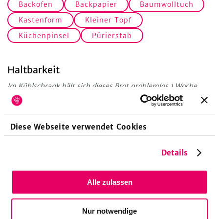
Backofen
Backpapier
Baumwolltuch
Kastenform
Kleiner Topf
Küchenpinsel
Pürierstab
Haltbarkeit
Im Kühlschrank hält sich dieses Brot problemlos 1 Woche.
Tipp!
Du kannst hier bei den Kernen und Nüssen auch nach Lust
Diese Webseite verwendet Cookies
und Laune variieren. Statt Kürbiskerne sorgen zum Beispiel
gehackte oder gemahlene Mandeln für noch mehr Biss.
Details
Schon probiert?
Ebenfalls glutenfrei und gesund ist das
Kichererbsenbrot
. Es
Alle zulassen
ist durch geraspelte Karotten etwas saftiger als dieses
glutenfreie Superfood-Brot.
Nur notwendige