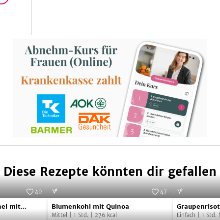
Diese Rezepte könnten dir gefallen
40
47
Blumenkohl
Graupenriso
utsandblueberries
Foto:
TZM
hel mit
Blumenkohl mit Quinoa
Graupenrisot
mit
mit
Mittel
|
1
Std.
|
276
kcal
Einfach
|
1
Std.