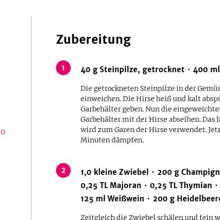
Zubereitung
1
40
g
Steinpilze, getrocknet
400
ml
Die getrockneten Steinpilze in der Gemüs
einweichen. Die Hirse heiß und kalt absp
Garbehälter geben. Nun die eingeweichte
Garbehälter mit der Hirse abseihen. Das 
wird zum Garen der Hirse verwendet. Jetz
00
Minuten dämpfen.
2
1,0
kleine
Zwiebel
200
g
Champign
0,25
TL
Majoran
0,25
TL
Thymian
125
ml
Weißwein
200
g
Heidelbeer
Zeitgleich die Zwiebel schälen und fein