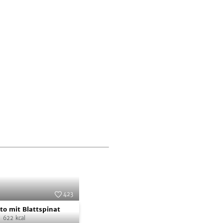
423
tto
Foto:
SevenCooks
to mit Blattspinat
|
622
kcal