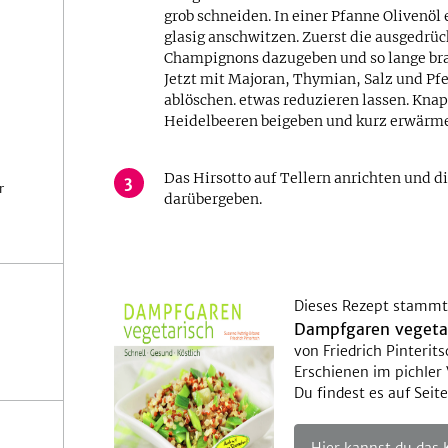
grob schneiden. In einer Pfanne Olivenöl
glasig anschwitzen. Zuerst die ausgedrüc
Champignons dazugeben und so lange brate
Jetzt mit Majoran, Thymian, Salz und P
ablöschen. etwas reduzieren lassen. Knap
Heidelbeeren beigeben und kurz erwärm
Das Hirsotto auf Tellern anrichten und 
3
r
darübergeben.
Dieses Rezept stammt
Dampfgaren vegeta
von Friedrich Pinterits
Erschienen im pichler 
Du findest es auf Seit
Hier kannst du das