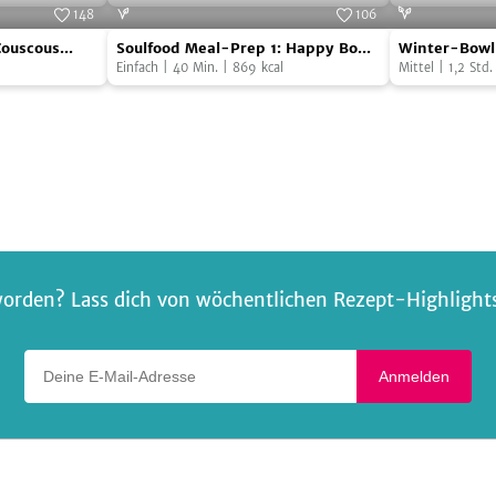
Quinoa
Blattspinat
148
106
Soulfood
Winter-
Foto:
SevenCooks
Foto:
SevenCooks
Couscous
Soulfood Meal-Prep 1: Happy Bowl
Winter-Bowl
Meal-
Bowl
mit Graupen und Röstgemüse
Einfach
|
40
Min.
|
869
kcal
Feldsalat un
Mittel
|
1,2
Std.
Schinkenwür
Prep
mit
1:
bunten
Happy
Beten,
Bowl
Feldsalat
mit
und
Graupen
veganen
und
Schinkenwür
Röstgemüse
orden? Lass dich von wöchentlichen Rezept-Highlights 
Deine E-Mail-Adresse
Anmelden