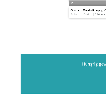
mit
Golden
Käsepolenta
Golden Meal-Prep 3: 
Meal-
Tacos
Einfach
|
10
Min.
|
286
kcal
Prep
3:
Couscous
Tacos
Hungrig gew