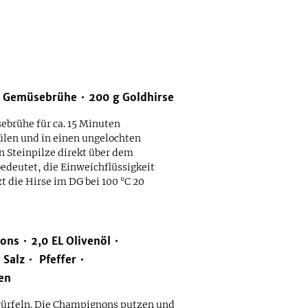
Gemüsebrühe
200
g
Goldhirse
ebrühe für ca. 15 Minuten
ülen und in einen ungelochten
n Steinpilze direkt über dem
bedeutet, die Einweichflüssigkeit
t die Hirse im DG bei 100 °C 20
ons
2,0
EL
Olivenöl
Salz
Pfeffer
en
 würfeln. Die Champignons putzen und