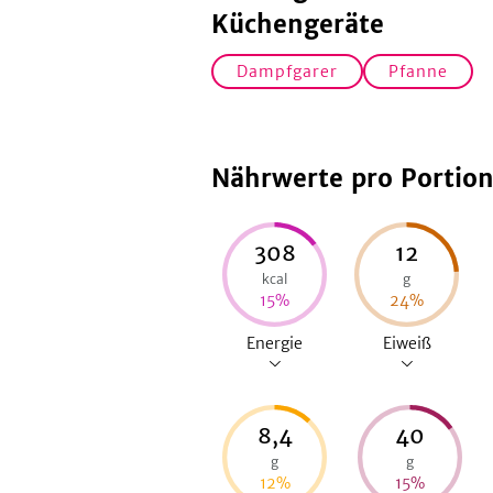
Küchengeräte
Dampfgarer
Pfanne
Nährwerte pro Portio
308
12
kcal
g
15
%
24
%
Energie
Eiweiß
8,4
40
g
g
12
%
15
%