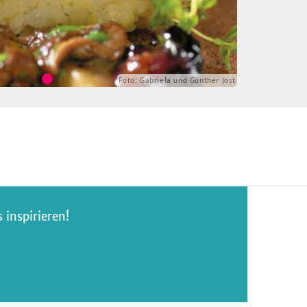
Foto:
Gabriela und Günther Jost
inspirieren!