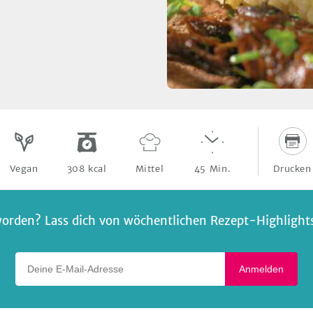
Drucken
Vegan
308
kcal
Mittel
45
Min.
orden? Lass dich von wöchentlichen Rezept-Highlights 
Deine E-Mail-Adresse
Anmelden