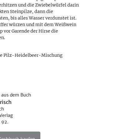
 erhitzen und die Zwiebelwürfel darin
kten Steinpilze, dann die
n, bis alles Wasser verdunstet ist.
feffer würzen und mit dem Weißwein
p vor Garende der Hirse die
en.
die Pilz-Heidelbeer-Mischung
 aus dem Buch
risch
ch
Verlag
e 92.
 Kochbuch kaufen