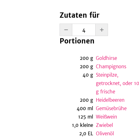
Zutaten für
Portionen
200
g
Goldhirse
200
g
Champignons
40
g
Steinpilze,
getrocknet, oder 1
g frische
200
g
Heidelbeeren
400
ml
Gemüsebrühe
125
ml
Weißwein
1,0
kleine
Zwiebel
2,0
EL
Olivenöl