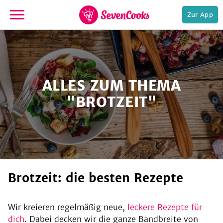
Zur App
zur
Startseite
ALLES ZUM THEMA
"BROTZEIT"
e,
Brotzeit: die besten Rezepte
Wir kreieren regelmäßig neue,
leckere Rezepte für
dich
. Dabei decken wir die ganze Bandbreite von