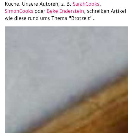
Küche. Unsere Autoren, z. B.
SarahCooks
,
SimonCooks
oder
Beke Enderstein
, schreiben Artikel
wie diese rund ums Thema "Brotzeit".