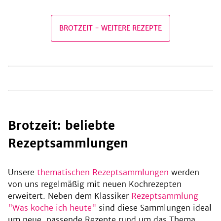
Schmalz
BROTZEIT
-
WEITERE REZEPTE
be
Brotzeit: beliebte
Rezeptsammlungen
Unsere
thematischen Rezeptsammlungen
werden
von uns regelmäßig mit neuen Kochrezepten
erweitert. Neben dem Klassiker
Rezeptsammlung
"Was koche ich heute"
sind diese Sammlungen ideal
um neue, passende Rezepte rund um das Thema