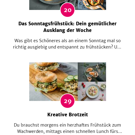
20
Das Sonntagsfrühstück: Dein gemütlicher
Ausklang der Woche
Was gibt es Schöneres als an einem Sonntag mal so
richtig ausgiebig und entspannt zu frühstücken? Und
da kann es ruhig etwas Besonderes am Morgen sein.
Ob selbstgemachtes Porridge, raffinierte Eierspeisen
oder ein außergewöhnlicher Belag für dein Brötchen,
hier findest du viele Ideen zum Schlemmen!
29
Kreative Brotzeit
Du brauchst morgens ein herzhaftes Frühstück zum
Wachwerden, mittags einen schnellen Lunch fürs