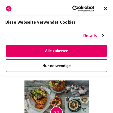
Büro oder bleibt bei dir abends die Küche lieber kalt?
Dann bist du hier genau richtig, denn hier findest du
raffiniert belegte Brote, die fast zu schön zum
Abbeißen sind!
Diese Webseite verwendet Cookies
Details
30
Alle zulassen
Brot und Brötchen für deinen Tag
Was gibt es besseres als Brot und Brötchen aus dem
Nur notwendige
heimischen Ofen? Du hast noch nie dein Brot selber
gebacken? Dann aber schnell! Wir liefern dir die
besten Rezepte für Vollkornbrot, Dinkelbrot,
Sauerteig & Co.
22