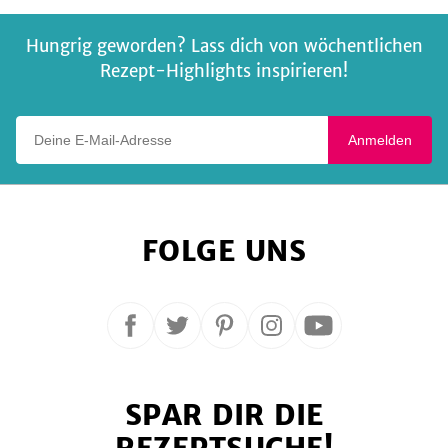
Hungrig geworden? Lass dich von wöchentlichen
Rezept-Highlights inspirieren!
Deine E-Mail-Adresse
Anmelden
FOLGE UNS
Folge
Folge
Folge
Folge
Folge
uns
uns
uns
uns
uns
auf
auf
auf
auf
auf
SPAR DIR DIE
Facebook
Twitter
Pinterest
Instagram
YouTube