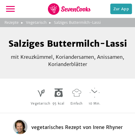
Zur App
zur
Rezepte
Vegetarisch
Salziges Buttermilch-Lassi
Startseite
Foto:
espies
Salziges Buttermilch-Lassi
mit Kreuzkümmel, Koriandersamen, Anissamen,
Korianderblätter
e,
Vegetarisch
95
kcal
Einfach
10
Min.
vegetarisches Rezept
von
Irene Rhyner