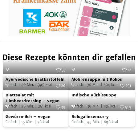
Diese Rezepte könnten dir gefallen
33
17
Ayurvedische
Möhrensuppe
Foto:
Harsha Gramminger
Foto:
iStock.com/Brent Hofacker
Ayurvedische Bratkartoffeln
Möhrensuppe mit Kokos
Bratkartoffeln
mit
Einfach
|
40
Min.
|
395
kcal
Einfach
|
30
Min.
|
404
kcal
20
251
Kokos
Blattsalat
Indische
Foto:
iStock.com/Elenathewise
Foto:
SevenCooks
Blattsalat mit
Indische Kürbissuppe
mit
Kürbissuppe
Himbeerdressing – vegan
Einfach
|
20
Min.
|
251
kcal
Einfach
|
30
Min.
|
136
kcal
Himbeerdressing
39
519
Gewürzmilch
Belugalinsencurry
–
Foto:
iStock.com/Zoryanchik
Foto:
SevenCooks
Gewürzmilch – vegan
Belugalinsencurry
–
vegan
Einfach
|
15
Min.
|
78
kcal
Einfach
|
45
Min.
|
698
kcal
vegan