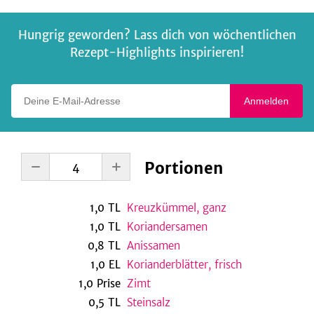
Hungrig geworden? Lass dich von wöchentlichen
Rezept-Highlights inspirieren!
Deine E-Mail-Adresse
Anmelden
Portionen
1,0
TL
Kreuzkümmel, ganz
1,0
TL
Koriandersamen
0,8
TL
Anissamen
1,0
EL
Korianderblätter, frisch
1,0
Prise
Zimt
0,5
TL
Steinsalz