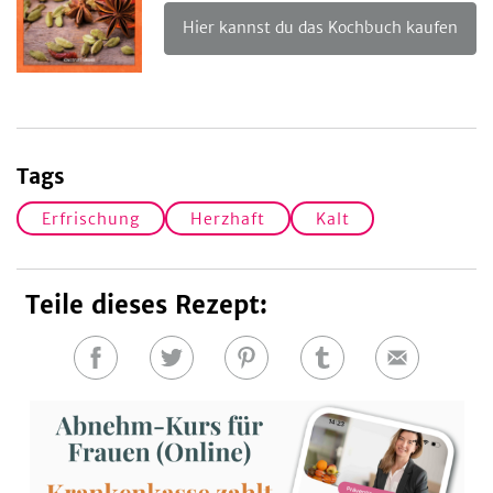
Hier kannst du das Kochbuch kaufen
Tags
Erfrischung
Herzhaft
Kalt
Teile dieses Rezept:
Auf
Auf
Auf
Auf
E-
Facebook
Twitter
Pinterest
Tumblr
Mail
teilen
teilen
teilen
teilen