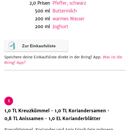
2,0
Prisen
Pfeffer, schwarz
500
ml
Buttermilch
200
ml
warmes Wasser
be
200
ml
Joghurt
Zur Einkaufsliste
Speichere deine Einkaufsliste direkt in der Bring! App.
Was ist die
Bring! App?
1
1,0
TL
Kreuzkümmel
1,0
TL
Koriandersamen
0,8
TL
Anissamen
1,0
EL
Korianderblätter
Kreuzkümmel, Koriander und Anis frisch fein mörsern.