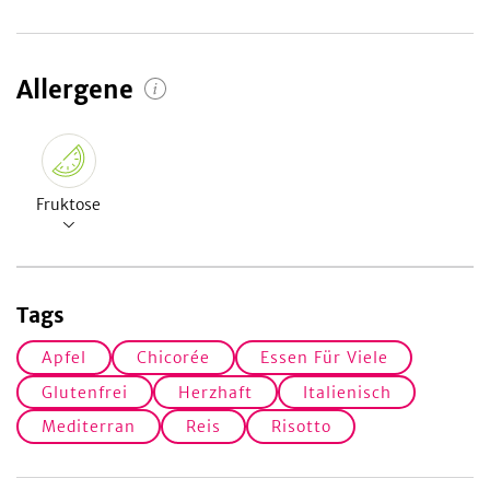
Allergene
Fruktose
Tags
Apfel
Chicorée
Essen Für Viele
Glutenfrei
Herzhaft
Italienisch
Mediterran
Reis
Risotto