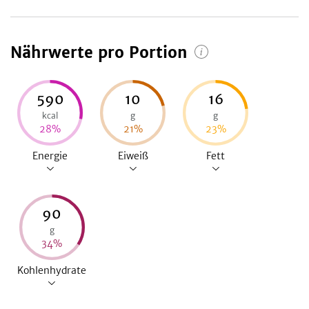
Nährwerte pro Portion
590
10
16
kcal
g
g
28
%
21
%
23
%
Energie
Eiweiß
Fett
90
g
34
%
Kohlenhydrate