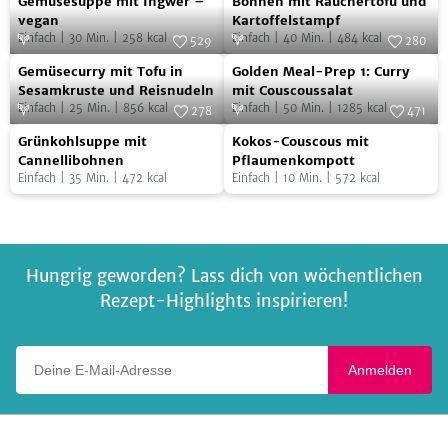
Gemüsesuppe mit Ingwer –
Bohnen mit Räuchertofu und
mit
mit
vegan
Kartoffelstampf
Einfach
|
30
Min.
|
258
kcal
Einfach
|
40
Min.
|
484
kcal
Ingwer
Räuchertofu
529
280
Gemüsecurry
Golden
–
Foto:
SevenCooks
und
Foto:
SevenCooks
Gemüsecurry mit Tofu in
Golden Meal-Prep 1: Curry
mit
Meal-
vegan
Kartoffelstampf
Sesamkruste und Reisnudeln
mit Couscoussalat
Einfach
|
25
Min.
|
856
kcal
Einfach
|
50
Min.
|
1285
kcal
Tofu
Prep
278
471
Grünkohlsuppe
Kokos-
in
Foto:
SevenCooks
1:
Foto:
SevenCooks
Grünkohlsuppe mit
Kokos-Couscous mit
mit
Couscous
Sesamkruste
Curry
Cannellibohnen
Pflaumenkompott
Einfach
|
35
Min.
|
472
kcal
Einfach
|
10
Min.
|
572
kcal
Cannellibohnen
mit
und
mit
Pflaumenkompott
Reisnudeln
Couscoussalat
Hungrig geworden? Lass dich von wöchentlichen
Rezept-Highlights inspirieren!
Deine E-Mail-Adresse
Anmelden