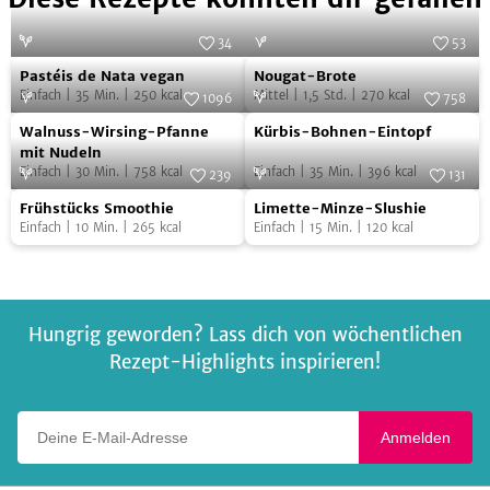
34
53
Pastéis
Nougat-
Foto:
SevenCooks
Foto:
SevenCooks
Pastéis de Nata vegan
Nougat-Brote
de
Brote
Einfach
|
35
Min.
|
250
kcal
Mittel
|
1,5
Std.
|
270
kcal
1096
758
Nata
Walnuss-
Kürbis-
Foto:
SevenCooks
Foto:
SevenCooks
Walnuss-Wirsing-Pfanne
Kürbis-Bohnen-Eintopf
vegan
Wirsing-
Bohnen-
mit Nudeln
Einfach
|
30
Min.
|
758
kcal
Einfach
|
35
Min.
|
396
kcal
Pfanne
Eintopf
239
131
Frühstücks
Limette-
mit
Foto:
Berief
Foto:
SevenCooks
Frühstücks Smoothie
Limette-Minze-Slushie
Smoothie
Minze-
Nudeln
Einfach
|
10
Min.
|
265
kcal
Einfach
|
15
Min.
|
120
kcal
Slushie
Hungrig geworden? Lass dich von wöchentlichen
Rezept-Highlights inspirieren!
Deine E-Mail-Adresse
Anmelden