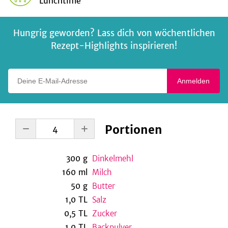
Lunchtime
Hungrig geworden? Lass dich von wöchentlichen
Rezept-Highlights inspirieren!
Deine E-Mail-Adresse
Anmelden
Portionen
300
g
Dinkelmehl
160
ml
Milch
50
g
Butter
1,0
TL
Salz
0,5
TL
Zucker
1,0
TL
Backpulver