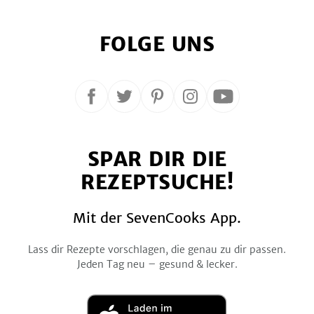
FOLGE UNS
Folge
Folge
Folge
Folge
Folge
uns
uns
uns
uns
uns
auf
auf
auf
auf
auf
SPAR DIR DIE
Facebook
Twitter
Pinterest
Instagram
YouTube
REZEPTSUCHE!
Mit der SevenCooks App.
Lass dir Rezepte vorschlagen, die genau zu dir passen.
Jeden Tag neu – gesund & lecker.
Laden