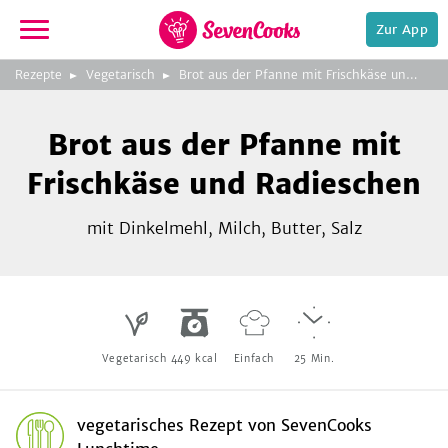
Zur App
zeigen
3
zur
Rezepte
Vegetarisch
Brot aus der Pfanne mit Frischkäse und Radieschen
Bild
Startseite
Foto:
Foto:
Foto:
SevenCooks
SevenCooks
SevenCooks
Bild
2
Brot aus der Pfanne mit
zeigen
Frischkäse und Radieschen
mit Dinkelmehl, Milch, Butter, Salz
e,
Vegetarisch
449
kcal
Einfach
25
Min.
vegetarisches Rezept
von
SevenCooks