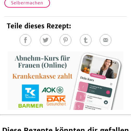
Selbermachen
Teile dieses Rezept:
Auf
Auf
Auf
Auf
E-
Facebook
Twitter
Pinterest
Tumblr
Mail
teilen
teilen
teilen
teilen
Diese Rezepte könnten dir gefallen