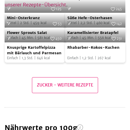
unserer Rezepte-Übersicht
.
125
245
Mini-
Süße
Foto:
SevenCooks
Foto:
SevenCooks
Mini-Osterkranz
Süße Hefe-Osterhasen
Osterkranz
Hefe-
Mittel
|
2
Std.
|
459
kcal
Mittel
|
2,2
Std.
|
460
kcal
53
142
Osterhasen
Flower
Karamellisierter
Foto:
SevenCooks
Foto:
SevenCooks
Flower Sprouts Salat
Karamellisierter Bratapfel
Sprouts
Bratapfel
Einfach
|
45
Min.
|
581
kcal
Einfach
|
45
Min.
|
556
kcal
450
231
Salat
Knusprige
Rhabarber-
Foto:
SevenCooks
Foto:
SevenCooks
Knusprige Kartoffelpizza
Rhabarber-Kokos-Kuchen
Kartoffelpizza
Kokos-
mit Bärlauch und Parmesan
Einfach
|
1,3
Std.
|
646
kcal
Einfach
|
1,2
Std.
|
267
kcal
mit
Kuchen
Bärlauch
und
Parmesan
ZUCKER
-
WEITERE REZEPTE
Nährwerte
pro 100g