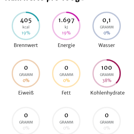
405
1.697
0,1
be
kcal
kJ
GRAMM
19
%
19
%
0
%
Brennwert
Energie
Wasser
0
0
100
GRAMM
GRAMM
GRAMM
0
%
0
%
38
%
Eiweiß
Fett
Kohlenhydrate
0
0
0
GRAMM
GRAMM
GRAMM
0
%
0
%
0
%