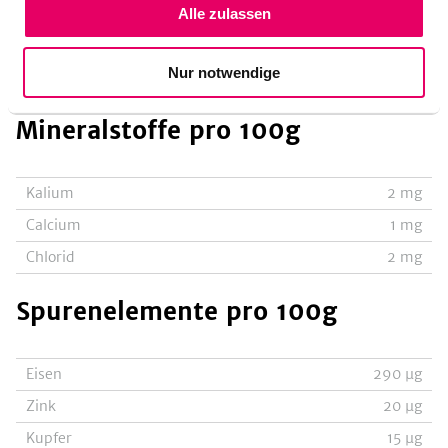
Alle zulassen
Keine Allergene enthalten
Nur notwendige
Mineralstoffe
pro 100g
Kalium
2
mg
Calcium
1
mg
Chlorid
2
mg
Spurenelemente
pro 100g
Eisen
290
µg
Zink
20
µg
Kupfer
15
µg