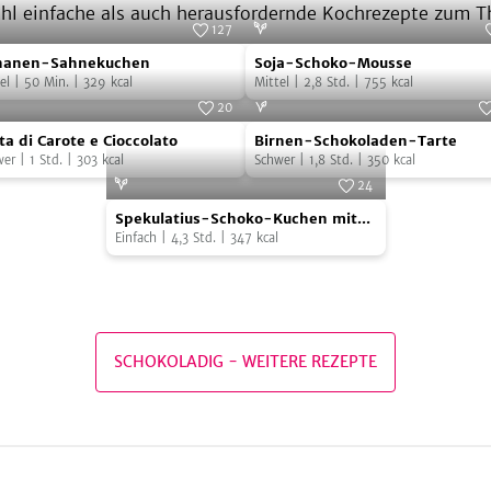
ohl einfache als auch herausfordernde Kochrezepte zum 
127
anen-
Soja-
Foto:
iStock.com/philly077
Foto:
Juliette Chrétien/AT 
nanen-Sahnekuchen
Soja-Schoko-Mousse
nekuchen
Schoko-
el
|
50
Min.
|
329
kcal
Mittel
|
2,8
Std.
|
755
kcal
Mousse
20
ta
Birnen-
:
Giorgio Violino, Thorbecke Verlag, 2015
Foto:
Stefa
ta di Carote e Cioccolato
Birnen-Schokoladen-Tarte
Schokoladen-
wer
|
1
Std.
|
303
kcal
Schwer
|
1,8
Std.
|
350
kcal
ote
Tarte
24
Spekulatius-
Foto:
ab jetzt vegan
Spekulatius-Schoko-Kuchen mit
Schoko-
ccolato
Orangenabrieb
Einfach
|
4,3
Std.
|
347
kcal
Kuchen
mit
Orangenabrieb
SCHOKOLADIG
-
WEITERE REZEPTE