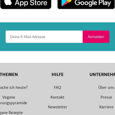
im
bei
App
Google
Store
Play
Deine E-Mail-Adresse
Anmelden
THEMEN
HILFE
UNTERNEH
oche ich heute?
FAQ
Über uns
Vegane
Kontakt
Presse
hrungspyramide
Newsletter
Karriere
gane Rezepte