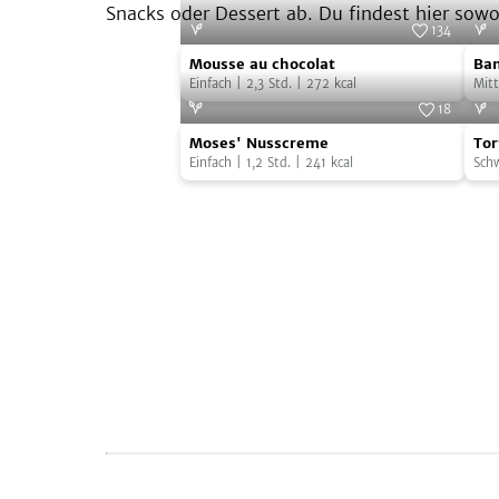
Snacks oder Dessert ab. Du findest hier sow
134
Mousse
Ban
Foto:
iStock.com/VeselovaElena
Mousse au chocolat
Ba
au
Sah
Einfach
|
2,3
Std.
|
272
kcal
Mitt
chocolat
18
Moses'
Tor
Foto:
Lisa Linder
Foto
Moses' Nusscreme
Tor
Nusscreme
di
Einfach
|
1,2
Std.
|
241
kcal
Sch
Car
e
Cio