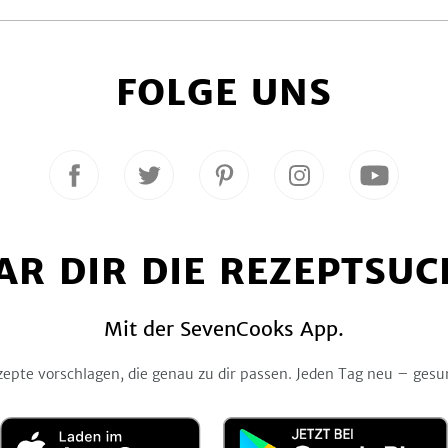
FOLGE UNS
Folge
Folge
Folge
Folge
Folge
uns
uns
uns
uns
uns
auf
auf
auf
auf
auf
Facebook
Twitter
Pinterest
Instagram
YouTube
AR DIR DIE REZEPTSUC
Mit der SevenCooks App.
zepte vorschlagen, die genau zu dir passen. Jeden Tag neu – gesu
Laden
Jetzt