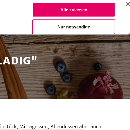
Suche Reze
Alle zulassen
Spendiere einen Kaffee
Nur notwendige
LADIG"
rühstück, Mittagessen, Abendessen aber auch