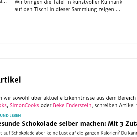
ass
Wir bringen die Tafel in kunstvoller Kulinarik
auf den Tisch! In dieser Sammlung zeigen wir
ein
kl
dir, wie du herzhafte Gerichte schokoladig
Wir
verfeinerst, knackige Salate mit feinster
Aga
Schokolade toppst & süßem Gebäck den
letzten Schoko-Schliff gibst. Du wirst
staunen, wie vielfältig Schokolade schmeckt!
rtikel
n wir sowohl über aktuelle Erkenntnisse aus dem Bereich
oks
,
SimonCooks
oder
Beke Enderstein
, schreiben Artike
SUND LEBEN
sunde Schokolade selber machen: Mit 3 Zut
t auf Schokolade aber keine Lust auf die ganzen Kalorien? Du ka