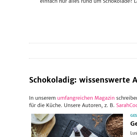
einfach nur alles rund um Schokolade? L
dich von unseren Lieblingsrezepten
inspirieren! Von süßen Smoothies über 
feines Mousse au chocolat, bis hin zu
traditionellen oder sogar veganen
Schokoladenkuchen.
Schokoladig: wissenswerte A
In unserem
umfangreichen Magazin
schreibe
für die Küche. Unsere Autoren, z. B.
SarahCo
GE
Gesunde
Ge
Schokolade
selber
Lus