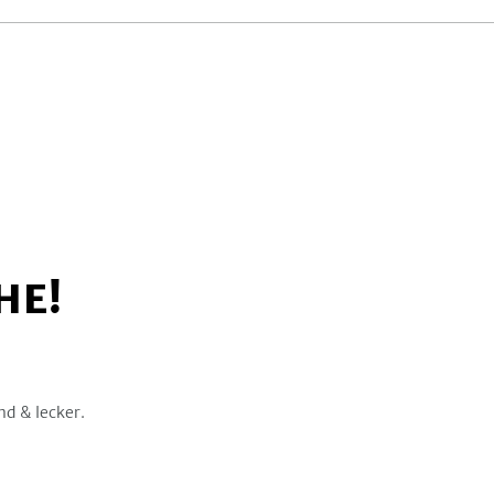
HE!
nd & lecker.