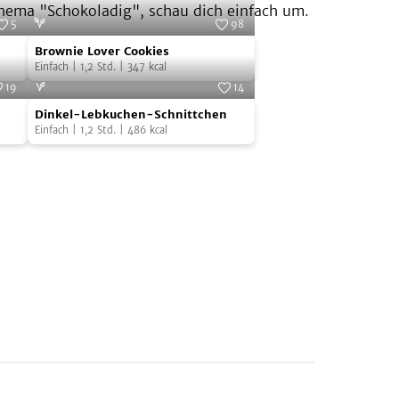
Thema "Schokoladig", schau dich einfach um.
5
98
Brownie
Verlag
Foto:
Stina Spiegelberg
Brownie Lover Cookies
Lover
Einfach
|
1,2
Std.
|
347
kcal
Cookies
19
14
Dinkel-
n Eder
Foto:
Stefan Eder
Dinkel-Lebkuchen-Schnittchen
Lebkuchen-
Einfach
|
1,2
Std.
|
486
kcal
Schnittchen