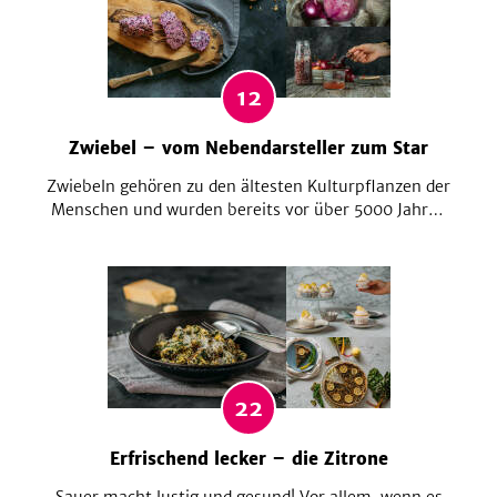
12
Zwiebel – vom Nebendarsteller zum Star
Zwiebeln gehören zu den ältesten Kulturpflanzen der
Menschen und wurden bereits vor über 5000 Jahren
angebaut. Kaum ein herzhaftes Gericht kommt ohne
sie aus und dennoch spielt die Zwiebel meist nur eine
Nebenrolle. Jetzt ist Schluss damit, denn wir erklären
die Zwiebel zum Star der Show!
22
Erfrischend lecker – die Zitrone