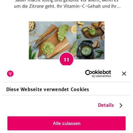
Sauer macht lustig und gesund! Vor allem, wenn es
um die Zitrone geht. Ihr Vitamin-C-Gehalt und ihre
Säure bewirken wahre Wunder in unserem Körper.
Zudem verleiht sie Gerichten ein besonders frisches
Aroma. Wie vielfältig du die Zitrone in der Küche
verwenden kannst, siehst du in dieser Sammlung!
11
Bärlauch – der wilde Bruder des Knoblauchs
Frische Würze für die Frühjahrsküche. Der Bärlauch
Diese Webseite verwendet Cookies
lässt sich vielseitig zubereiten – ob als
Bärlauchpesto, Risotto oder cremige Bärlauch-
Suppe, auch auf Flammkuchen oder als Pizzabelag ist
Details
der wilde Knoblauch vertreten. Wir zeigen dir hier,
wie vielfältig das heimische Wildkraut sein kann.
Alle zulassen