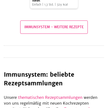
Sellerie-
Salat
Einfach
|
1,3
Std.
|
329
kcal
Karotten-
Salat
be
IMMUNSYSTEM
-
WEITERE REZEPTE
Immunsystem: beliebte
Rezeptsammlungen
Unsere
thematischen Rezeptsammlungen
werden
von uns regelmäßig mit neuen Kochrezepten