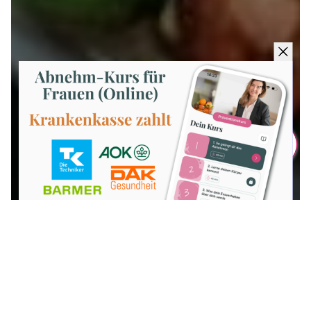
Teilen
GESUND LEBEN
Gesunde Darmflora: Wie
du mit der richtigen
Ernährung deine
Abwehrkräfte stärkst