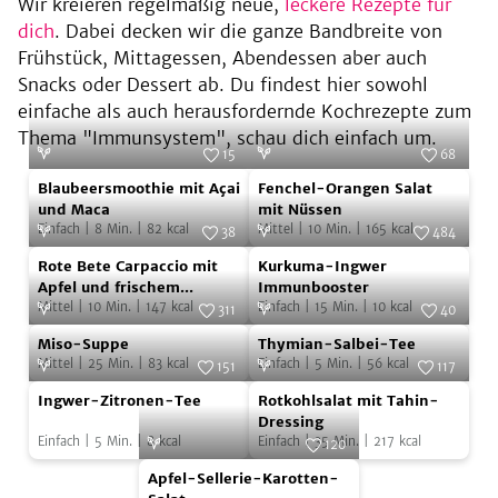
Wir kreieren regelmäßig neue,
leckere Rezepte für
dich
. Dabei decken wir die ganze Bandbreite von
Frühstück, Mittagessen, Abendessen aber auch
Snacks oder Dessert ab. Du findest hier sowohl
einfache als auch herausfordernde Kochrezepte zum
Thema "Immunsystem", schau dich einfach um.
15
68
Blaubeersmoothie
Fenchel-
Foto:
Franziska von "Have a Try"
Foto:
Franziska von "Have a Try"
Blaubeersmoothie mit Açai
Fenchel-Orangen Salat
mit
Orangen
und Maca
mit Nüssen
Einfach
|
8
Min.
|
82
kcal
Mittel
|
10
Min.
|
165
kcal
Açai
Salat
38
484
Rote
Kurkuma-
und
Foto:
Franziska von "Have a Try"
mit
Foto:
SevenCooks
Rote Bete Carpaccio mit
Kurkuma-Ingwer
Bete
Ingwer
Maca
Nüssen
Apfel und frischem
Immunbooster
Meerrettich
Mittel
|
10
Min.
|
147
kcal
Einfach
|
15
Min.
|
10
kcal
Carpaccio
Immunbooster
311
40
Miso-
Thymian-
mit
Foto:
SevenCooks
Foto:
SevenCooks
Miso-Suppe
Thymian-Salbei-Tee
Suppe
Salbei-
Apfel
Mittel
|
25
Min.
|
83
kcal
Einfach
|
5
Min.
|
56
kcal
151
117
Tee
und
Ingwer-
Rotkohlsalat
Foto:
SevenCooks
Foto:
SevenCooks
Ingwer-Zitronen-Tee
Rotkohlsalat mit Tahin-
frischem
Zitronen-
mit
Dressing
Einfach
|
5
Min.
|
8
kcal
Einfach
|
35
Min.
|
217
kcal
Meerrettich
Tee
Tahin-
120
Apfel-
Dressing
Foto:
SevenCooks
Apfel-Sellerie-Karotten-