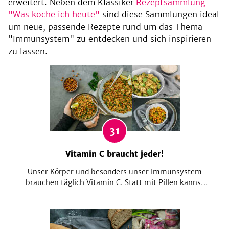
erweitert. Neben dem Klassiker
Rezeptsammlung
"Was koche ich heute"
sind diese Sammlungen ideal
um neue, passende Rezepte rund um das Thema
"Immunsystem" zu entdecken und sich inspirieren
zu lassen.
31
Vitamin C braucht jeder!
Unser Körper und besonders unser Immunsystem
brauchen täglich Vitamin C. Statt mit Pillen kannst
du durch eine ausgewogene Ernährung auch deinen
Vitamin-C-Speicher auffüllen. Hier findest du tolle
Rezeptideen mit Lebensmitteln, welche besonders
viel Vitamin C enthalten.