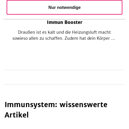
Nur notwendige
27
Immun Booster
Draußen ist es kalt und die Heizungsluft macht
sowieso allen zu schaffen. Zudem hat dein Körper die
ruhige Zeit um den Jahreswechsel genutzt, um eine
Erkältung auszubrüten – was kann da helfen?
Gekonnt eingesetzte Lebensmittel, die deinen Körper
bei der Abwehr von Erkältungsviren unterstützen!
Immunsystem: wissenswerte
Artikel