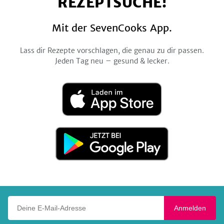
REZEPTSUCHE!
Mit der SevenCooks App.
Lass dir Rezepte vorschlagen, die genau zu dir passen.
Jeden Tag neu – gesund & lecker.
Laden
im
App
Store
Jetzt
bei
Google
Play
Deine E-Mail-Adresse
Anmelden