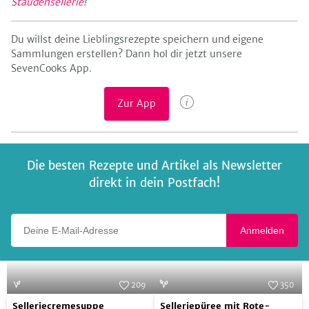
Staudensellerie
!
Du willst deine Lieblingsrezepte speichern und eigene
Sammlungen erstellen? Dann hol dir jetzt unsere
SevenCooks App.
Zur App
Die besten Rezepte und Artikel als Newsletter
direkt in dein Postfach!
Deine E-Mail-Adresse
Anmelden
209
350
Selleriecremesuppe
Selleriepüree
Foto:
SevenCooks
Foto:
SevenCooks
Selleriecremesuppe
Selleriepüree mit Rote-