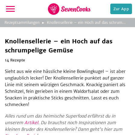
Zur App
zur
Rezeptsammlungen
Knollensellerie – ein Hoch auf das schrumpelige Gemüse
Startseite
Knollensellerie – ein Hoch auf das
schrumpelige Gemüse
14 Rezepte
Sieht aus wie eine hässliche kleine Bowlingkugel – ist aber
unglaublich lecker! Der Knollensellerie punktet auf ganzer
e,
Linie mit seinem würzigen Geschmack. Knackig paniert als
Schnitzel, fein gerieben in einem Waldorfsalat oder zum
Snacken in praktische Sticks geschnitten. Lasst es euch
schmecken!
Alles rund um das heimische Superfood erfährst du in
unserem
Artikel
. Du brauchst noch Inspirationen zum
kleinen Bruder des Knollensellerie? Dann geht's hier zum