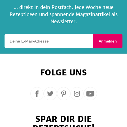
... direkt in dein Postfach. Jede Woche neue
Rezeptideen und spannende Magazinartikel als
Newsletter.
Deine E-Mail-Adresse
Anmelden
FOLGE UNS
Folge
Folge
Folge
Folge
Folge
uns
uns
uns
uns
uns
auf
auf
auf
auf
auf
SPAR DIR DIE
Facebook
Twitter
Pinterest
Instagram
YouTube