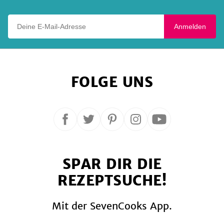
Deine E-Mail-Adresse
Anmelden
FOLGE UNS
Folge
Folge
Folge
Folge
Folge
uns
uns
uns
uns
uns
auf
auf
auf
auf
auf
SPAR DIR DIE
Facebook
Twitter
Pinterest
Instagram
YouTube
REZEPTSUCHE!
Mit der SevenCooks App.