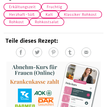
Erkältungszeit
Fruchtig
Herzhaft-Süß
Kalt
Klassiker Rohkost
Rohkost
Rohkostsalat
Teile dieses Rezept:
Auf
Auf
Auf
Auf
E-
Facebook
Twitter
Pinterest
Tumblr
Mail
teilen
teilen
teilen
teilen