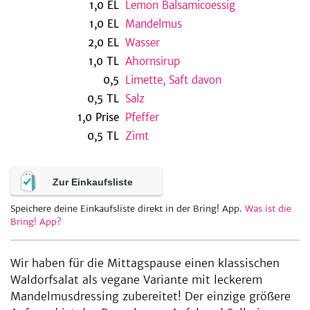
1,0
EL
Lemon Balsamicoessig
1,0
EL
Mandelmus
2,0
EL
Wasser
be
1,0
TL
Ahornsirup
0,5
Limette, Saft davon
0,5
TL
Salz
1,0
Prise
Pfeffer
0,5
TL
Zimt
Zur Einkaufsliste
Speichere deine Einkaufsliste direkt in der Bring! App.
Was ist die
Bring! App?
Wir haben für die Mittagspause einen klassischen
Waldorfsalat als vegane Variante mit leckerem
Mandelmusdressing zubereitet! Der einzige größere