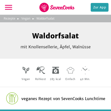
Zur App
zeigen
3
zur
Rezepte
Vegan
Waldorfsalat
Bild
Startseite
Foto:
Foto:
Foto:
SevenCooks
SevenCooks
SevenCooks
Bild
2
Waldorfsalat
zeigen
mit Knollensellerie, Äpfel, Walnüsse
e,
Vegan
Rohkost
283
kcal
Einfach
40
Min.
veganes Rezept
von
SevenCooks Lunchtime