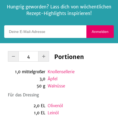
Hungrig geworden? Lass dich von wöchentlichen
Rezept-Highlights inspirieren!
Deine E-Mail-Adresse
Anmelden
Portionen
1,0
mittelgroßer
Knollensellerie
3,0
Äpfel
50
g
Walnüsse
Für das Dressing
2,0
EL
Olivenöl
1,0
EL
Leinöl