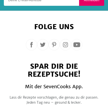
FOLGE UNS
Folge
Folge
Folge
Folge
Folge
uns
uns
uns
uns
uns
auf
auf
auf
auf
auf
SPAR DIR DIE
Facebook
Twitter
Pinterest
Instagram
YouTube
REZEPTSUCHE!
Mit der SevenCooks App.
Lass dir Rezepte vorschlagen, die genau zu dir passen.
Jeden Tag neu – gesund & lecker.