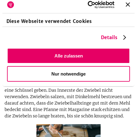
Diese Webseite verwendet Cookies
Details
Alle zulassen
6
1,0
rote Zwiebel
1,0
Prise
Salz
1,0
EL
Dinkelmehl
Nur notwendige
Für die Röstzwiebeln Zwiebel in Halbringe schneiden und in
eine Schüssel geben. Das Innerste der Zwiebel nicht
verwenden. Zwiebeln salzen, mit Dinkelmehl bestreuen und
darauf achten, dass die Zwiebelhalbringe gut mit dem Mehl
bedeckt sind. Eine Pfanne mit Margarine stark erhitzen und
die Zwiebeln so lange braten, bis sie schön knusprig sind.