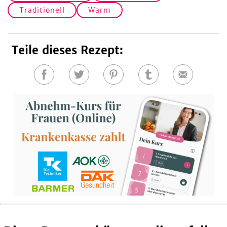
Traditionell
Warm
Teile dieses Rezept:
Auf
Auf
Auf
Auf
E-
Facebook
Twitter
Pinterest
Tumblr
Mail
teilen
teilen
teilen
teilen