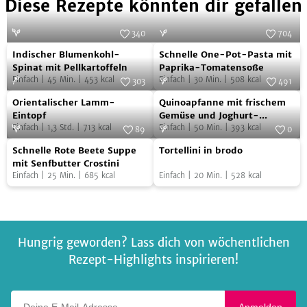
Diese Rezepte könnten dir gefallen
340
704
Indischer
Schnelle
Foto:
SevenCooks
Foto:
NOA GmbH & Co. KG
Indischer Blumenkohl-
Schnelle One-Pot-Pasta mit
Blumenkohl-
One-
Spinat mit Pellkartoffeln
Paprika-Tomatensoße
Einfach
|
45
Min.
|
453
kcal
Einfach
|
30
Min.
|
508
kcal
Spinat
Pot-
303
491
Orientalischer
Quinoapfanne
mit
Foto:
SevenCooks
Pasta
Foto:
SevenCooks
Orientalischer Lamm-
Quinoapfanne mit frischem
Lamm-
mit
Pellkartoffeln
mit
Eintopf
Gemüse und Joghurt-
Einfach
|
1,3
Std.
|
713
kcal
Topping
Einfach
|
50
Min.
|
393
kcal
Eintopf
frischem
89
0
Paprika-
Schnelle
Tortellini
Foto:
SevenCooks
Gemüse
Foto:
SevenCooks
Tomatensoße
Schnelle Rote Beete Suppe
Tortellini in brodo
Rote
in
und
mit Senfbutter Crostini
Einfach
|
25
Min.
|
685
kcal
Einfach
|
20
Min.
|
528
kcal
Beete
brodo
Joghurt-
Suppe
Topping
mit
Senfbutter
Hungrig geworden? Lass dich von wöchentlichen
Crostini
Rezept-Highlights inspirieren!
Deine E-Mail-Adresse
Anmelden