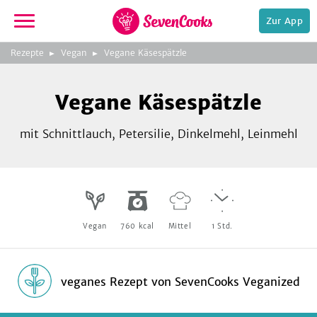
Zur App
zeigen
3
zur
Rezepte
Vegan
Vegane Käsespätzle
Bild
Startseite
Foto:
Foto:
Foto:
SevenCooks
SevenCooks
SevenCooks
Bild
2
Vegane Käsespätzle
zeigen
mit Schnittlauch, Petersilie, Dinkelmehl, Leinmehl
e,
Vegan
760
kcal
Mittel
1
Std.
veganes Rezept
von
SevenCooks Veganized