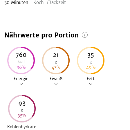
30
Minuten
Koch-/Backzeit
Nährwerte pro Portion
760
21
35
kcal
g
g
36
%
43
%
49
%
Energie
Eiweiß
Fett
93
g
35
%
Kohlenhydrate