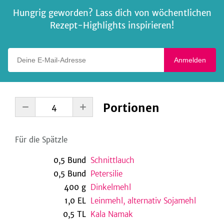
Hungrig geworden? Lass dich von wöchentlichen
Rezept-Highlights inspirieren!
Deine E-Mail-Adresse
Anmelden
Portionen
Für die Spätzle
0,5
Bund
Schnittlauch
0,5
Bund
Petersilie
400
g
Dinkelmehl
1,0
EL
Leinmehl, alternativ Sojamehl
0,5
TL
Kala Namak