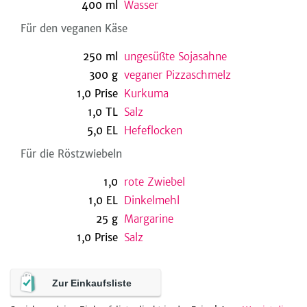
400
ml
Wasser
Für den veganen Käse
be
250
ml
ungesüßte Sojasahne
300
g
veganer Pizzaschmelz
1,0
Prise
Kurkuma
1,0
TL
Salz
5,0
EL
Hefeflocken
Für die Röstzwiebeln
1,0
rote Zwiebel
1,0
EL
Dinkelmehl
25
g
Margarine
1,0
Prise
Salz
Zur Einkaufsliste