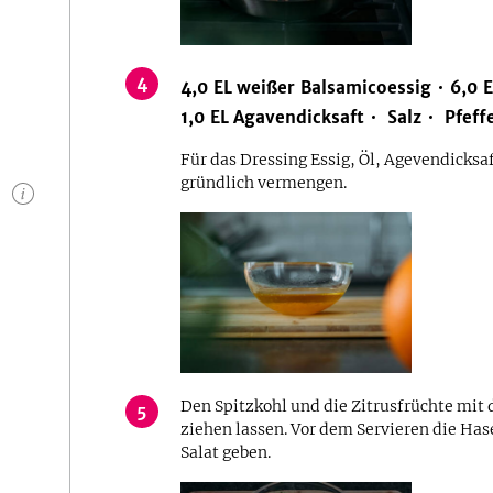
4
4,0
EL
weißer Balsamicoessig
6,0
E
1,0
EL
Agavendicksaft
Salz
Pfeff
Für das Dressing Essig, Öl, Agevendicksaf
gründlich vermengen.
n
Den Spitzkohl und die Zitrusfrüchte mit
5
ziehen lassen. Vor dem Servieren die Has
Salat geben.