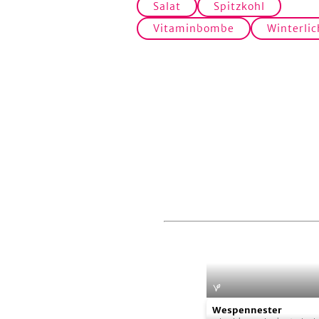
Salat
Spitzkohl
Vitaminbombe
Winterlic
Wespennester
Wespennester