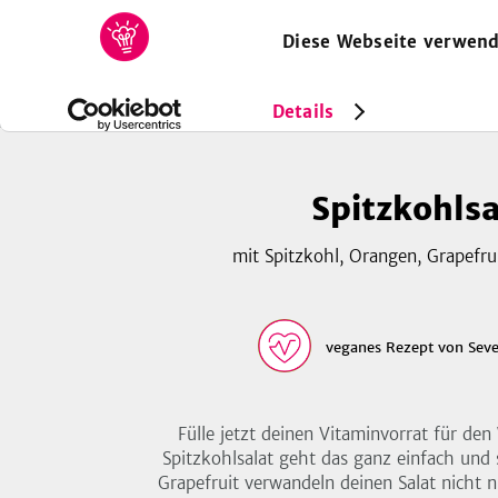
Diese Webseite verwend
HOME
REZEPTE
SAMMLUNGEN
MAGAZIN
Rezepte
Vegan
Spitzkohlsalat
Details
Spitzkohlsa
mit Spitzkohl, Orangen, Grapefrui
veganes Rezept
von
Sev
Fülle jetzt deinen Vitaminvorrat für den
Spitzkohlsalat geht das ganz einfach und 
Grapefruit verwandeln deinen Salat nicht 