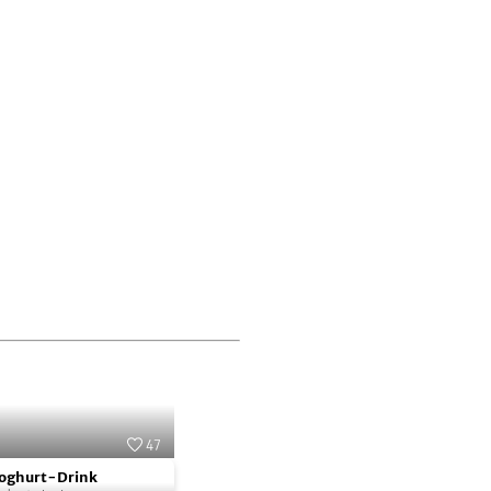
47
Foto:
SevenCooks
oghurt-Drink