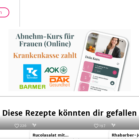
h
Diese Rezepte könnten dir gefallen
226
197
Rucolasalat
Rhabarber-
Foto:
SevenCooks
Foto:
SevenCooks
Rucolasalat mit
Rhabarber-J