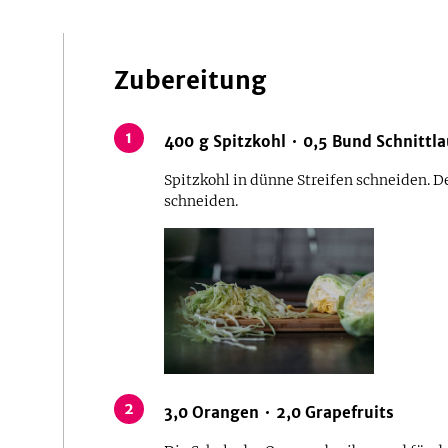
Zubereitung
1
400
g
Spitzkohl
0,5
Bund
Schnittl
Spitzkohl in dünne Streifen schneiden. D
schneiden.
2
3,0
Orangen
2,0
Grapefruits