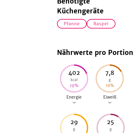
Benötigte
Küchengeräte
Pfanne
Raspel
Nährwerte pro Portio
402
7,8
kcal
g
19
%
16
%
Energie
Eiweiß
29
25
g
g