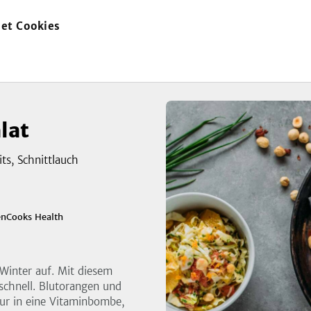
et Cookies
zur
Startseite
lat
ts, Schnittlauch
zeigen
enCooks Health
3
Bild
 Winter auf. Mit diesem
schnell. Blutorangen und
nur in eine Vitaminbombe,