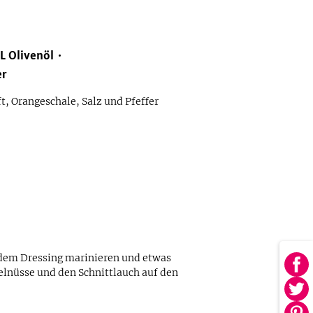
L
Olivenöl
er
t, Orangeschale, Salz und Pfeffer
 dem Dressing marinieren und etwas
Au
elnüsse und den Schnittlauch auf den
Fa
Au
tei
Twi