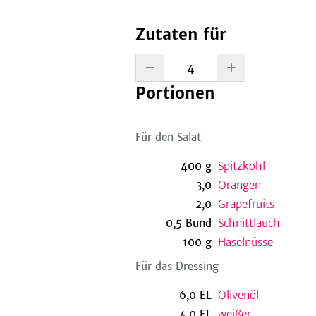
Zutaten für
Portionen
Für den Salat
400
g
Spitzkohl
3,0
Orangen
2,0
Grapefruits
0,5
Bund
Schnittlauch
100
g
Haselnüsse
Für das Dressing
6,0
EL
Olivenöl
4,0
EL
weißer