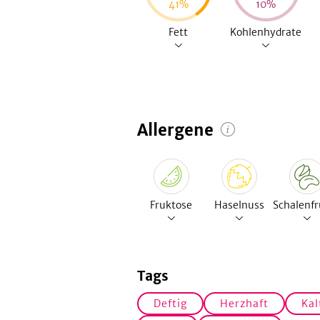
41
%
10
%
Fett
Kohlenhydrate
Allergene
Fruktose
Haselnuss
Schalenfr
Tags
Deftig
Herzhaft
Kal