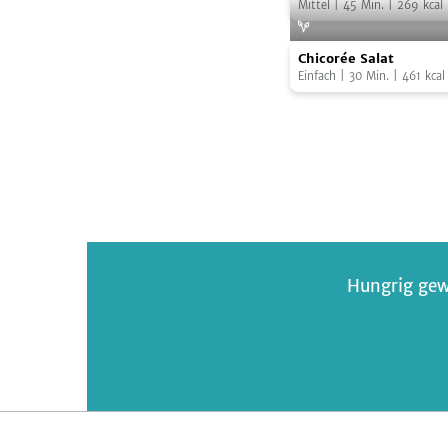
Mittel
|
45
Min.
|
269
kcal
Chicorée
Chicorée Salat
Salat
Einfach
|
30
Min.
|
461
kcal
Hungrig gew