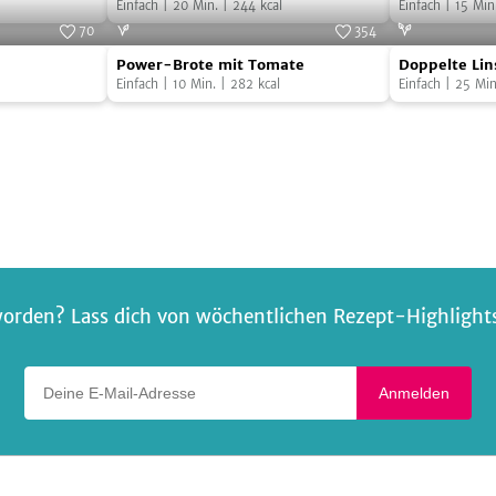
mit
Joghurt-
Johannisbeerdressing
Einfach
|
20
Min.
|
244
kcal
Einfach
|
15
Min
Johannisbeerdressing
Drink
70
354
Power-
Doppelte
Foto:
SevenCooks
Foto:
SevenCooks
Power-Brote mit Tomate
Doppelte Li
Brote
Linsensuppe
Einfach
|
10
Min.
|
282
kcal
Paprika-Chil
Einfach
|
25
Min
mit
mit
Tomate
Paprika-
Chili
orden? Lass dich von wöchentlichen Rezept-Highlights 
Deine E-Mail-Adresse
Anmelden