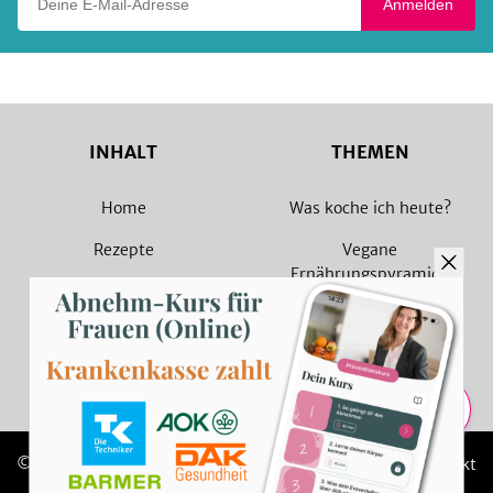
Anmelden
INHALT
THEMEN
Home
Was koche ich heute?
Rezepte
Vegane
Ernährungspyramide
Magazin
Vegane Rezepte
Sammlungen
Vegetarische Rezepte
Rezept Suche
Teilen
© 2026 SevenCooks
Impressum
Kontakt