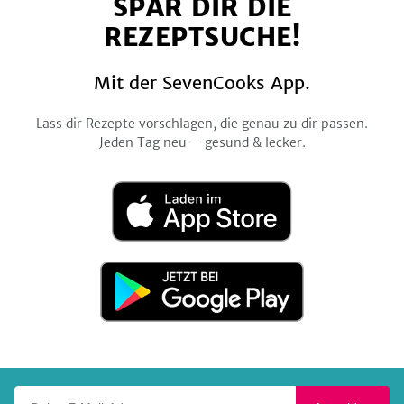
SPAR DIR DIE
Facebook
Twitter
Pinterest
Instagram
YouTube
REZEPTSUCHE!
Mit der SevenCooks App.
Lass dir Rezepte vorschlagen, die genau zu dir passen.
Jeden Tag neu – gesund & lecker.
Laden
im
App
Store
Jetzt
bei
Google
Play
Deine E-Mail-Adresse