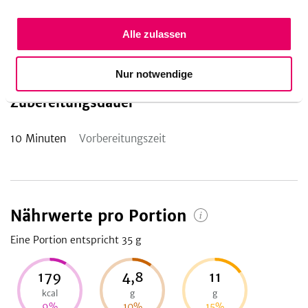
Das könnte dir auch gefallen!
Alle zulassen
Hier geht es zu unseren Lieblingsrezepten mit Marzipan:
Bratapfel mit Marzipan
und
Nuss-Marzipan-Kissen
.
Nur notwendige
Zubereitungsdauer
10
Minuten
Vorbereitungszeit
Nährwerte pro Portion
Eine Portion entspricht 35
g
179
4,8
11
kcal
g
g
9
%
10
%
15
%