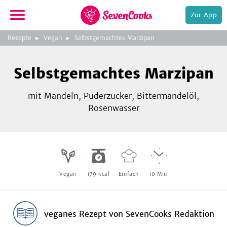
Zur App
zeigen
3
zur
Rezepte
Vegan
Selbstgemachtes Marzipan
Bild
Startseite
Foto:
Foto:
Foto:
SevenCooks
SevenCooks
SevenCooks
Bild
2
Selbstgemachtes Marzipan
zeigen
mit Mandeln, Puderzucker, Bittermandelöl,
Rosenwasser
e,
Vegan
179
kcal
Einfach
10
Min.
veganes Rezept
von
SevenCooks Redaktion