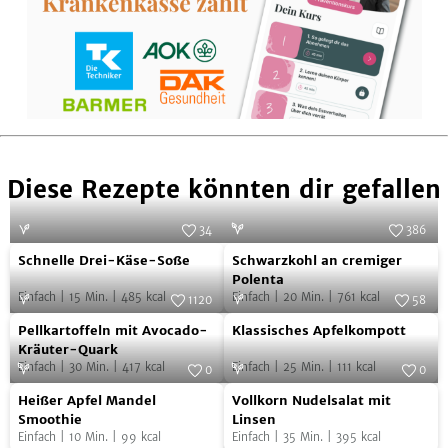
Diese Rezepte könnten dir gefallen
34
386
Schnelle
Schwarzkohl
Foto:
SevenCooks
Foto:
SevenCooks
Schnelle Drei-Käse-Soße
Schwarzkohl an cremiger
Drei-
an
Polenta
Einfach
|
15
Min.
|
485
kcal
Einfach
|
20
Min.
|
761
kcal
Käse-
cremiger
1120
58
Pellkartoffeln
Klassisches
Soße
Foto:
SevenCooks
Polenta
Foto:
SevenCooks
Pellkartoffeln mit Avocado-
Klassisches Apfelkompott
mit
Apfelkompott
Kräuter-Quark
Einfach
|
30
Min.
|
417
kcal
Einfach
|
25
Min.
|
111
kcal
Avocado-
0
0
Heißer
Vollkorn
Kräuter-
Foto:
SevenCooks
Foto:
SevenCooks
Heißer Apfel Mandel
Vollkorn Nudelsalat mit
Apfel
Nudelsalat
Quark
Smoothie
Linsen
Einfach
|
10
Min.
|
99
kcal
Einfach
|
35
Min.
|
395
kcal
Mandel
mit