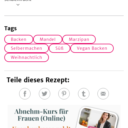
Tags
Backen
Mandel
Marzipan
Selbermachen
Süß
Vegan Backen
Weihnachtlich
Teile dieses Rezept:
Auf
Auf
Auf
Auf
E-
Facebook
Twitter
Pinterest
Tumblr
Mail
teilen
teilen
teilen
teilen