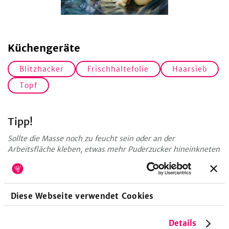
Küchengeräte
Blitzhacker
Frischhaltefolie
Haarsieb
Topf
Tipp!
Sollte die Masse noch zu feucht sein oder an der
Arbeitsfläche kleben, etwas mehr Puderzucker hineinkneten
und die Arbeitsfläche sowie die Hände mit Puderzucker
bestäuben.
Wissenshunger
Diese Webseite verwendet Cookies
Du möchtest mehr zum Thema Marzipan erfahren, dann
schau doch in unserem
Magazin
vorbei.
Details