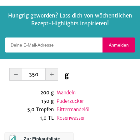
Hungrig geworden? Lass dich von wöchentlichen
Rezept-Highlights inspirieren!
Deine E-Mail-Adresse
Anmelden
g
200
g
Mandeln
150
g
Puderzucker
5,0
Tropfen
Bittermandelöl
1,0
TL
Rosenwasser
Zur Einkaufsliste