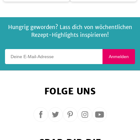
Smoothie
Linsen
Hungrig geworden? Lass dich von wöchentlichen
Rezept-Highlights inspirieren!
Deine E-Mail-Adresse
Anmelden
FOLGE UNS
Folge
Folge
Folge
Folge
Folge
uns
uns
uns
uns
uns
auf
auf
auf
auf
auf