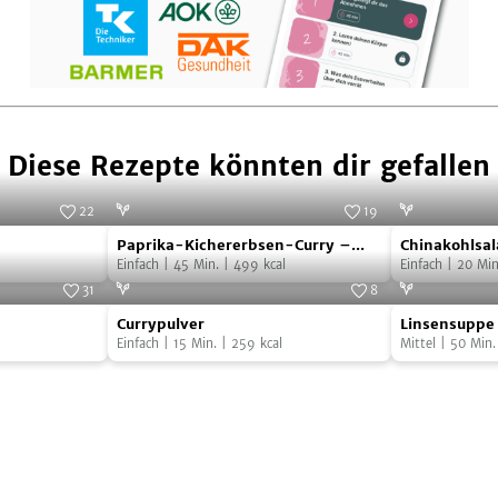
Diese Rezepte könnten dir gefallen
22
19
Paprika-
Chinakohlsa
ck.com/Saminaleo
Foto:
Teresa Maria Sura
Paprika-Kichererbsen-Curry –
Chinakohlsal
Kichererbsen-
in
vegan
Einfach
|
45
Min.
|
499
kcal
Einfach
|
20
Min
Curry
Walnussdres
31
8
Currypulver
Linsensuppe
–
.com/subodhsathe
Foto:
iStock.com/mikafotostok
Foto:
shutterst
Currypulver
Linsensuppe
mit
vegan
Einfach
|
15
Min.
|
259
kcal
Mittel
|
50
Min.
Gemüse
–
vegan