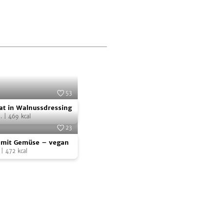
53
lat
Foto:
Uschi Sura
at in Walnussdressing
.
|
469
kcal
sing
23
ock.com/Panther Media GmbH
 mit Gemüse – vegan
|
472
kcal