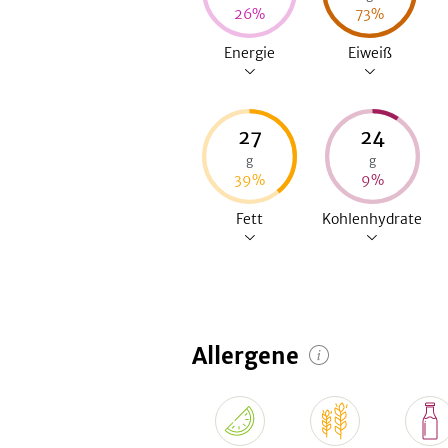
26
%
73
%
Energie
Eiweiß
27
24
g
g
39
%
9
%
Fett
Kohlenhydrate
Allergene