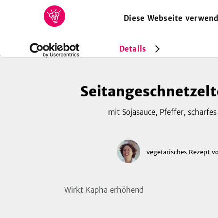
Diese Webseite verwend
HOME
REZEPTE
SAMMLUNGEN
MAGAZIN
Rezepte
Vegetarisch
Seitangeschnetzeltes Madeira
Details
Seitangeschnetzelt
mit Sojasauce, Pfeffer, scharfe
vegetarisches Rezept
v
Wirkt Kapha erhöhend