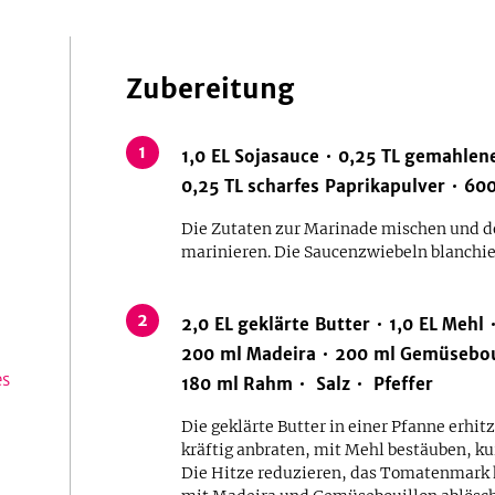
Zubereitung
1
1,0
EL
Sojasauce
0,25
TL
gemahlene
0,25
TL
scharfes Paprikapulver
60
Die Zutaten zur Marinade mischen und d
marinieren. Die Saucenzwiebeln blanchie
2
2,0
EL
geklärte Butter
1,0
EL
Mehl
200
ml
Madeira
200
ml
Gemüsebou
es
180
ml
Rahm
Salz
Pfeffer
Die geklärte Butter in einer Pfanne erhi
kräftig anbraten, mit Mehl bestäuben, k
Die Hitze reduzieren, das Tomatenmark