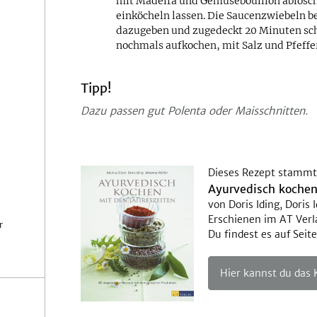
mit Madeira und Gemüsebouillon ablösche
einköcheln lassen. Die Saucenzwiebeln b
dazugeben und zugedeckt 20 Minuten sc
nochmals aufkochen, mit Salz und Pfeffer
Tipp!
Dazu passen gut Polenta oder Maisschnitten.
Dieses Rezept stammt
Ayurvedisch kochen
von Doris Iding, Doris
Erschienen im AT Verl
r
Du findest es auf Seite
Hier kannst du das