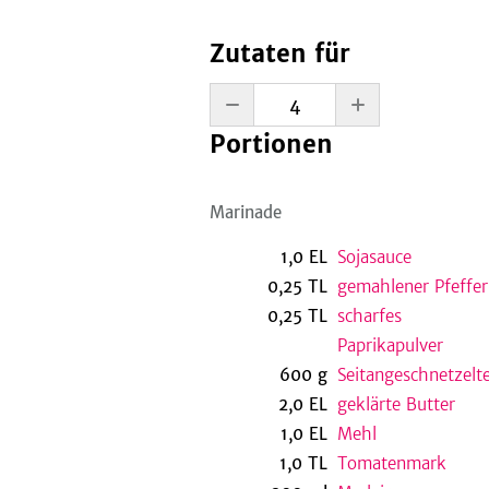
Zutaten für
Portionen
Marinade
1,0
EL
Sojasauce
0,25
TL
gemahlener Pfeffer
0,25
TL
scharfes
Paprikapulver
600
g
Seitangeschnetzelt
2,0
EL
geklärte Butter
1,0
EL
Mehl
1,0
TL
Tomatenmark