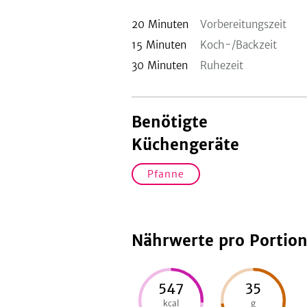
20
Minuten
Vorbereitungszeit
15
Minuten
Koch-/Backzeit
30
Minuten
Ruhezeit
Benötigte
Küchengeräte
Pfanne
Nährwerte pro Portio
547
35
kcal
g