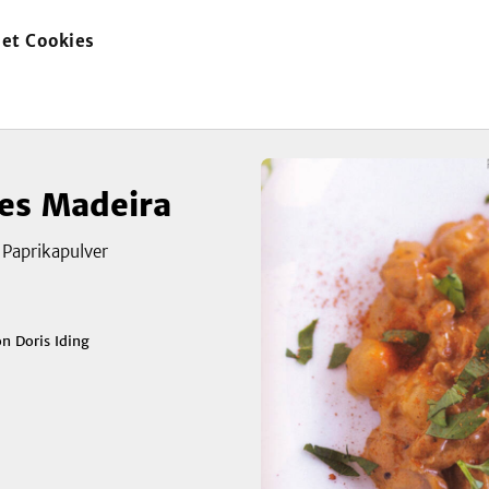
et Cookies
zur
Startseite
es Madeira
s Paprikapulver
on
Doris Iding