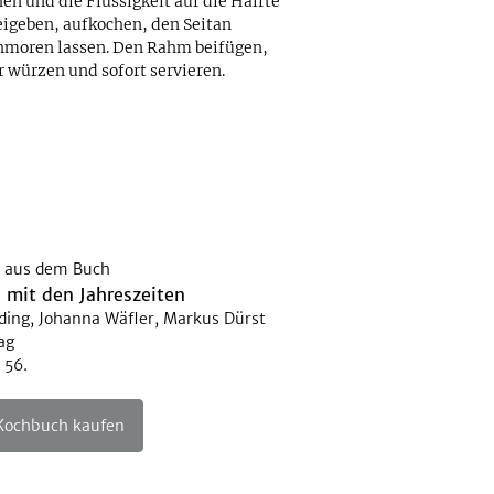
n und die Flüssigkeit auf die Hälfte
eigeben, aufkochen, den Seitan
hmoren lassen. Den Rahm beifügen,
 würzen und sofort servieren.
 aus dem Buch
 mit den Jahreszeiten
 Iding, Johanna Wäfler, Markus Dürst
ag
 56.
 Kochbuch kaufen