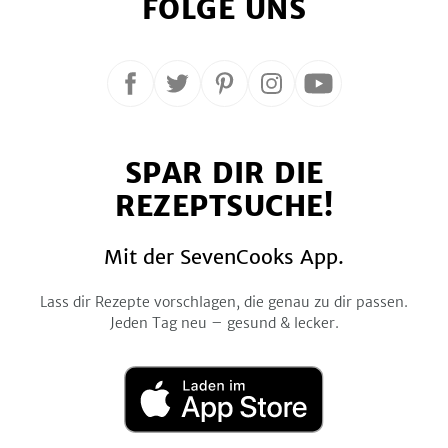
FOLGE UNS
Folge
Folge
Folge
Folge
Folge
uns
uns
uns
uns
uns
auf
auf
auf
auf
auf
SPAR DIR DIE
Facebook
Twitter
Pinterest
Instagram
YouTube
REZEPTSUCHE!
Mit der SevenCooks App.
Lass dir Rezepte vorschlagen, die genau zu dir passen.
Jeden Tag neu – gesund & lecker.
Laden
im
App