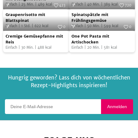
Einfach
|
25
Min.
|
489
kcal
Einfach
|
40
Min.
|
389
kcal
Suppe
Suppe
423
720
Graupenrisotto
Spinatspätzle
mit
Foto:
SevenCooks
Foto:
SevenCooks
Graupenrisotto mit
Spinatspätzle mit
mit
mit
Stangensellerie
Blattspinat
Frühlingsgemüse
Einfach
|
1
Std.
|
622
kcal
Einfach
|
50
Min.
|
599
kcal
Blattspinat
Frühlingsgemüse
0
0
Cremige
One
Foto:
SevenCooks
Foto:
SevenCooks
Cremige Gemüsepfanne mit
One Pot Pasta mit
Gemüsepfanne
Pot
Reis
Artischocken
Einfach
|
30
Min.
|
488
kcal
Einfach
|
20
Min.
|
581
kcal
mit
Pasta
Reis
mit
Artischocken
Hungrig geworden? Lass dich von wöchentlichen
Rezept-Highlights inspirieren!
Deine E-Mail-Adresse
Anmelden