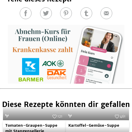
Auf
Auf
Auf
Auf
E-
Facebook
Twitter
Pinterest
Tumblr
Mail
teilen
teilen
teilen
teilen
Diese Rezepte könnten dir gefallen
121
461
Tomaten-
Kartoffel-
Foto:
SevenCooks
Foto:
SevenCooks
Tomaten-Graupen-Suppe
Kartoffel-Gemüse-Suppe
Graupen-
Gemüse-
mit Stangensellerie