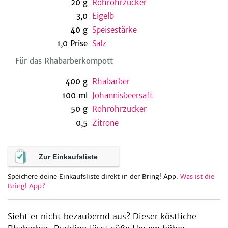
20
g
Rohrohrzucker
3,0
Eigelb
40
g
Speisestärke
be
1,0
Prise
Salz
Für das Rhabarberkompott
400
g
Rhabarber
100
ml
Johannisbeersaft
50
g
Rohrohrzucker
0,5
Zitrone
Zur Einkaufsliste
Speichere deine Einkaufsliste direkt in der Bring! App.
Was ist die
Bring! App?
Sieht er nicht bezaubernd aus? Dieser köstliche