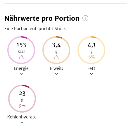
Nährwerte pro Portion
Eine Portion entspricht 1
Stück
153
3,4
4,1
kcal
g
g
7
%
7
%
6
%
Energie
Eiweiß
Fett
23
g
9
%
Kohlenhydrate