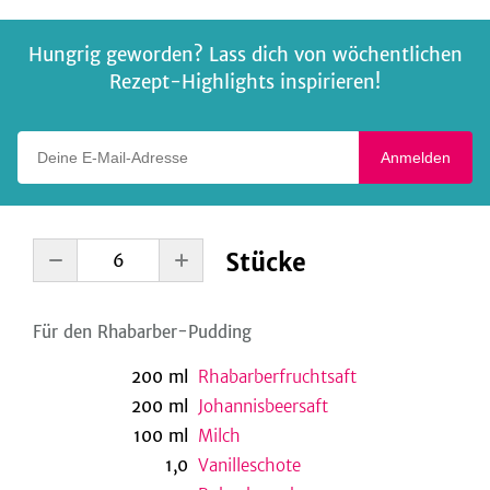
Hungrig geworden? Lass dich von wöchentlichen
Rezept-Highlights inspirieren!
Deine E-Mail-Adresse
Anmelden
Stücke
Für den Rhabarber-Pudding
200
ml
Rhabarberfruchtsaft
200
ml
Johannisbeersaft
100
ml
Milch
1,0
Vanilleschote