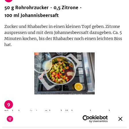
50
g
Rohrohrzucker
0,5
Zitrone
100
ml
Johannisbeersaft
Zucker und Rhabarber in einen kleinen Topf geben. Zitrone
auspressen und mit dem Johannesbeersaft dazugeben. Ca. 5
Minuten kochen, bis der Rhabarber noch einen leichten Biss
hat.
9
Rhabarber mit einer Schaumkelle herausnehmen und
beiseite stellen. Die verbleibende Flüssigkeit bei großer
Hitze für ca. 20 Minuten zu einem Sirup einkochen lassen.