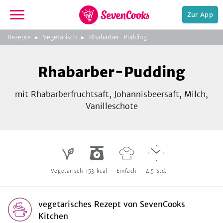
Zur App
zeigen
3
zur
Rezepte
Vegetarisch
Rhabarber-Pudding
Bild
Startseite
Foto:
Foto:
Foto:
SevenCooks
SevenCooks
SevenCooks
Bild
2
Rhabarber-Pudding
zeigen
mit Rhabarberfruchtsaft, Johannisbeersaft, Milch,
Vanilleschote
e,
Vegetarisch
153
kcal
Einfach
4,5
Std.
vegetarisches Rezept
von
SevenCooks
Kitchen