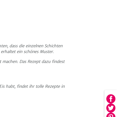
ten, dass die einzelnen Schichten
 erhaltet ein schönes Muster.
t machen. Das Rezept dazu findest
s habt, findet ihr tolle Rezepte in
Au
Fa
Au
tei
Twi