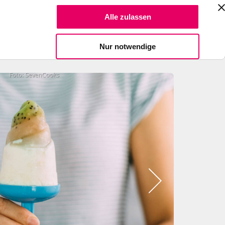
Suche Reze
Alle zulassen
Spendiere einen Kaffee
Nur notwendige
Bild
2
zeigen