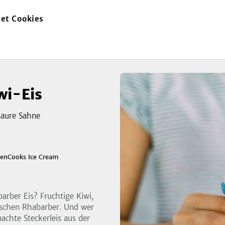
et Cookies
zur
Startseite
wi-Eis
saure Sahne
zeigen
enCooks Ice Cream
3
Bild
arber Eis? Fruchtige Kiwi,
ischen Rhabarber. Und wer
machte Steckerleis aus der