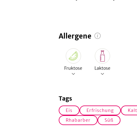
Allergene
Fruktose
Laktose
Tags
Eis
Erfrischung
Kal
Rhabarber
Süß