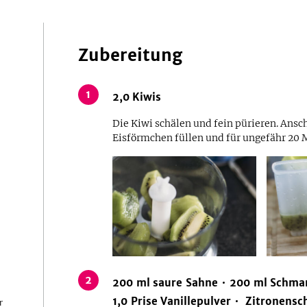
Zubereitung
1
2,0
Kiwis
Die Kiwi schälen und fein pürieren. Ansch
Eisförmchen füllen und für ungefähr 20 
2
200
ml
saure Sahne
200
ml
Schma
1,0
Prise
Vanillepulver
Zitronensc
r