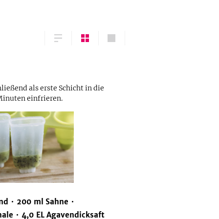
ließend als erste Schicht in die
Minuten einfrieren.
nd
200
ml
Sahne
hale
4,0
EL
Agavendicksaft