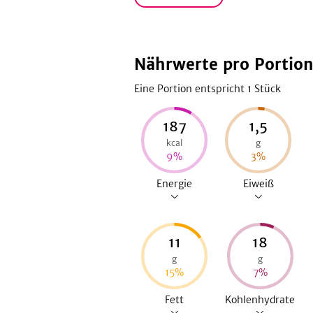
Nährwerte pro Portio
Eine Portion entspricht 1
Stück
187
1,5
kcal
g
9
%
3
%
Energie
Eiweiß
11
18
g
g
15
%
7
%
Fett
Kohlenhydrate