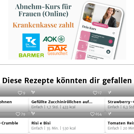
Diese Rezepte könnten dir gefallen
9
17
Gefüllte
Strawberry-
Chrétien/AT Verlag
Foto:
Tanja Bischof/BLV Buchverlag
bohnen
Gefüllte Zucchiniröllchen auf
Strawberry-
Zucchiniröllchen
Cheesecake
Rucolasalat
Einfach
|
1,7
Std.
|
433
kcal
Stiel
Einfach
|
6,3
Std
auf
Eis
79
654
Risi
Tomaten
Rucolasalat
am
Foto:
Sandra Then
Foto:
SevenCooks
-Crumble
Risi e Bisi
Tomaten Reis
e
Reis
Stiel
Einfach
|
35
Min.
|
530
kcal
Einfach
|
20
Min