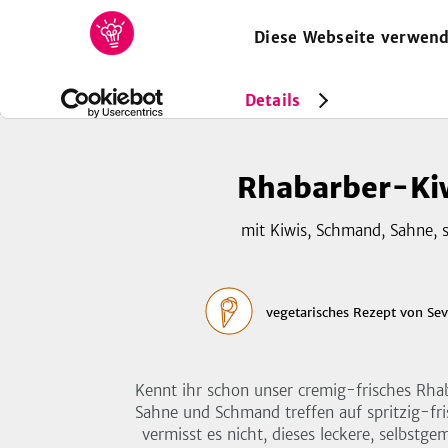
Diese Webseite verwend
HOME
REZEPTE
SAMMLUNGEN
MAGAZIN
Rezepte
Vegetarisch
Rhabarber-Kiwi-Eis
Details
Rhabarber-Ki
mit Kiwis, Schmand, Sahne, 
vegetarisches Rezept
von
Sev
Kennt ihr schon unser cremig-frisches Rhab
Sahne und Schmand treffen auf spritzig-fr
vermisst es nicht, dieses leckere, selbstge