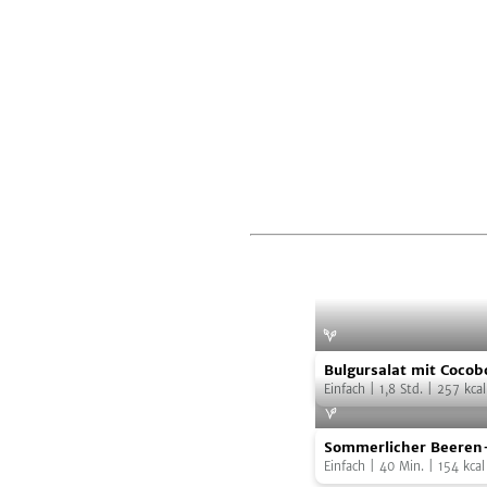
Bulgursalat
Foto:
Juliette 
Bulgursalat mit Coco
mit
Einfach
|
1,8
Std.
|
257
kcal
Cocobohnen
Sommerlicher
Sommerlicher Beeren
Beeren-
Einfach
|
40
Min.
|
154
kcal