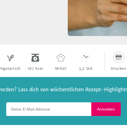
Drucken
Vegetarisch
187
kcal
Mittel
3,2
Std.
orden? Lass dich von wöchentlichen Rezept-Highlights 
Deine E-Mail-Adresse
Anmelden