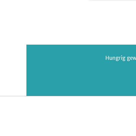
Crumble
Hungrig gew