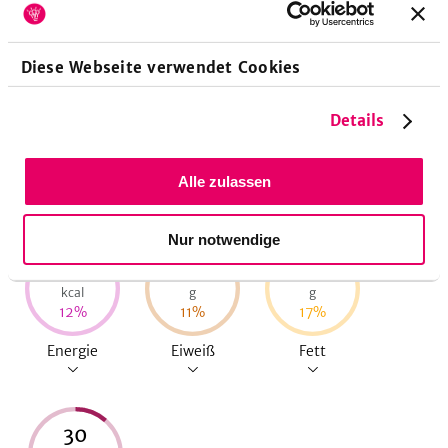
Zubereitungsdauer
10
Minuten
Vorbereitungszeit
Diese Webseite verwendet Cookies
10
Minuten
Koch-/Backzeit
Details
Alle zulassen
Nährwerte pro Portion
Nur notwendige
252
5,5
12
kcal
g
g
12
%
11
%
17
%
Energie
Eiweiß
Fett
30