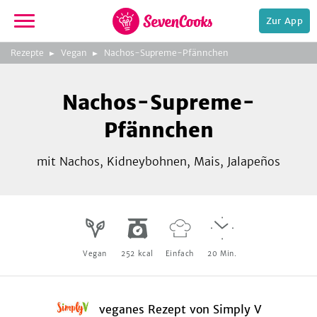
Zur App
zeigen
3
zur
Rezepte
Vegan
Nachos-Supreme-Pfännchen
Bild
Startseite
Foto:
Foto:
Foto:
SevenCooks
SevenCooks
SevenCooks
Bild
2
Nachos-Supreme-
zeigen
Pfännchen
mit Nachos, Kidneybohnen, Mais, Jalapeños
e,
Vegan
252
kcal
Einfach
20
Min.
veganes Rezept
von
Simply V