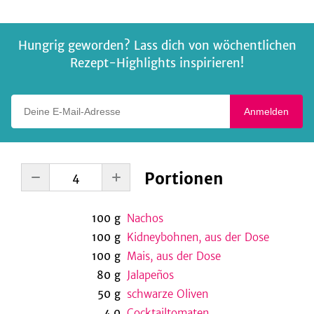
Hungrig geworden? Lass dich von wöchentlichen
Rezept-Highlights inspirieren!
Deine E-Mail-Adresse
Anmelden
Portionen
100
g
Nachos
100
g
Kidneybohnen, aus der Dose
100
g
Mais, aus der Dose
80
g
Jalapeños
50
g
schwarze Oliven
4,0
Cocktailtomaten