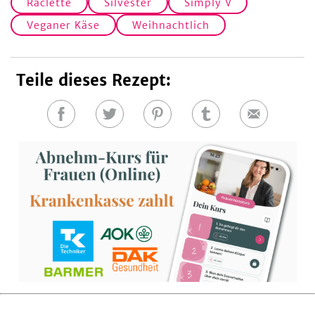
Raclette
Silvester
Simply V
Veganer Käse
Weihnachtlich
Teile dieses Rezept:
Auf
Auf
Auf
Auf
E-
Facebook
Twitter
Pinterest
Tumblr
Mail
teilen
teilen
teilen
teilen