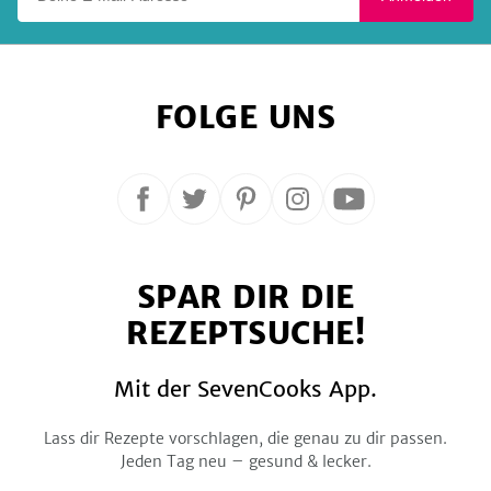
FOLGE UNS
Folge
Folge
Folge
Folge
Folge
uns
uns
uns
uns
uns
auf
auf
auf
auf
auf
SPAR DIR DIE
Facebook
Twitter
Pinterest
Instagram
YouTube
REZEPTSUCHE!
Mit der SevenCooks App.
Lass dir Rezepte vorschlagen, die genau zu dir passen.
Jeden Tag neu – gesund & lecker.