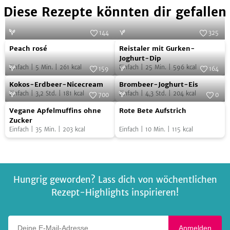
Diese Rezepte könnten dir gefallen
144
325
Peach
Reistaler
Foto:
SevenCooks
Foto:
SevenCooks
Peach rosé
Reistaler mit Gurken-
rosé
mit
Joghurt-Dip
Einfach
|
5
Min.
|
261
kcal
Einfach
|
25
Min.
|
596
kcal
Gurken-
159
164
Kokos-
Brombeer-
Foto:
SevenCooks
Joghurt-
Foto:
SevenCooks
Kokos-Erdbeer-Nicecream
Brombeer-Joghurt-Eis
Erdbeer-
Joghurt-
Dip
Einfach
|
3,2
Std.
|
181
kcal
Einfach
|
4,3
Std.
|
204
kcal
700
0
Nicecream
Eis
Vegane
Rote
Foto:
SevenCooks
Foto:
SevenCooks
Vegane Apfelmuffins ohne
Rote Bete Aufstrich
Apfelmuffins
Bete
Zucker
Einfach
|
35
Min.
|
203
kcal
Einfach
|
10
Min.
|
115
kcal
ohne
Aufstrich
Zucker
Hungrig geworden? Lass dich von wöchentlichen
Rezept-Highlights inspirieren!
Deine E-Mail-Adresse
Anmelden