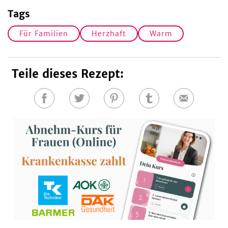
Tags
Für Familien
Herzhaft
Warm
Teile dieses Rezept:
Auf
Auf
Auf
Auf
E-
Facebook
Twitter
Pinterest
Tumblr
Mail
teilen
teilen
teilen
teilen