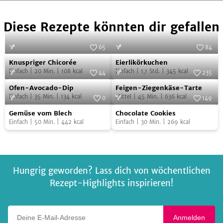
Diese Rezepte könnten dir gefallen
65
84
Knuspriger
Eierlikörkuchen
Foto:
Charlotte Lascève
Foto:
iStock.com/SStajic
Knuspriger Chicorée
Eierlikörkuchen
Chicorée
Einfach
|
20
Min.
|
108
kcal
Einfach
|
1,1
Std.
|
345
kcal
44
235
Ofen-
Feigen-
Foto:
TZM
Foto:
SevenCooks
Ofen-Avocado-Dip
Feigen-Ziegenkäse-Tarte
Avocado-
Ziegenkäse-
Einfach
|
35
Min.
|
134
kcal
Mittel
|
45
Min.
|
636
kcal
0
149
Dip
Tarte
Gemüse
Chocolate
Foto:
SevenCooks
Foto:
SevenCooks
Gemüse vom Blech
Chocolate Cookies
vom
Cookies
Einfach
|
50
Min.
|
442
kcal
Einfach
|
30
Min.
|
269
kcal
Blech
Hungrig geworden? Lass dich von wöchentlichen
Rezept-Highlights inspirieren!
Deine E-Mail-Adresse
Anmelden