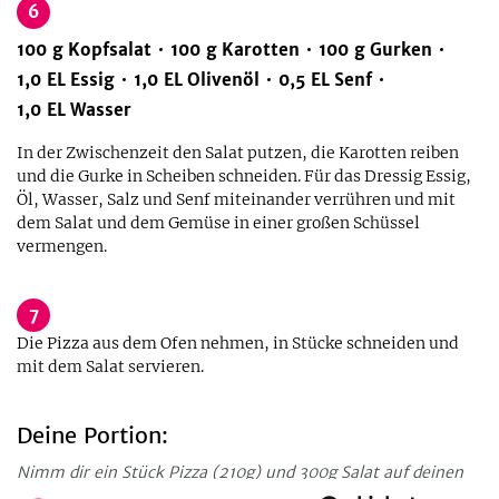
6
100
g
Kopfsalat
100
g
Karotten
100
g
Gurken
1,0
EL
Essig
1,0
EL
Olivenöl
0,5
EL
Senf
1,0
EL
Wasser
In der Zwischenzeit den Salat putzen, die Karotten reiben
und die Gurke in Scheiben schneiden. Für das Dressig Essig,
Öl, Wasser, Salz und Senf miteinander verrühren und mit
dem Salat und dem Gemüse in einer großen Schüssel
vermengen.
7
Die Pizza aus dem Ofen nehmen, in Stücke schneiden und
mit dem Salat servieren.
Deine Portion:
Nimm dir ein Stück Pizza (210g) und 300g Salat auf deinen
Teller. Lass es dir schmecken. Guten Appetit!