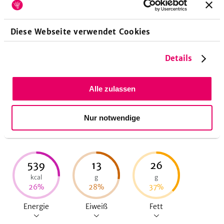
Diese Webseite verwendet Cookies
Zubereitungsdauer
Details
10
Minuten
Vorbereitungszeit
20
Minuten
Koch-/Backzeit
Alle zulassen
Nur notwendige
Nährwerte pro Portion
539
13
26
kcal
g
g
26
%
28
%
37
%
Energie
Eiweiß
Fett