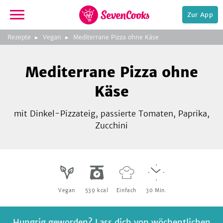
Zur App
zeigen
3
zur
Rezepte
Vegan
Mediterrane Pizza ohne Käse
Bild
Startseite
Foto:
Foto:
Foto:
SevenCooks
SevenCooks
SevenCooks
Bild
2
Mediterrane Pizza ohne
zeigen
Käse
mit Dinkel-Pizzateig, passierte Tomaten, Paprika,
Zucchini
e,
Vegan
539
kcal
Einfach
30
Min.
Hungrig geworden? Lass dich von wöchentlichen