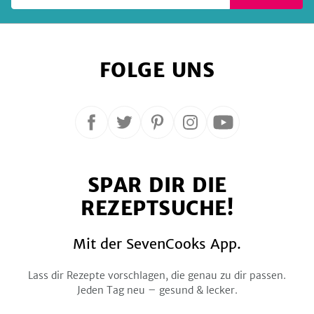
FOLGE UNS
Folge
Folge
Folge
Folge
Folge
uns
uns
uns
uns
uns
auf
auf
auf
auf
auf
SPAR DIR DIE
Facebook
Twitter
Pinterest
Instagram
YouTube
REZEPTSUCHE!
Mit der SevenCooks App.
Lass dir Rezepte vorschlagen, die genau zu dir passen.
Jeden Tag neu – gesund & lecker.