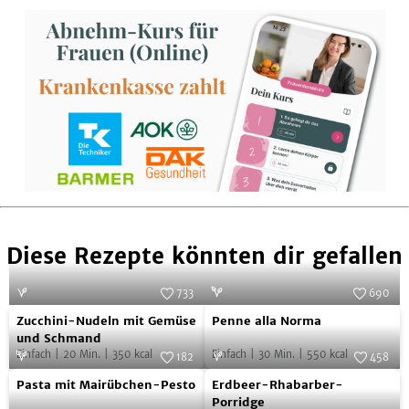
Facebook
Twitter
Pinterest
Tumblr
Mail
teilen
teilen
teilen
teilen
Diese Rezepte könnten dir gefallen
733
690
Zucchini-
Penne
Foto:
SevenCooks
Foto:
SevenCooks
Zucchini-Nudeln mit Gemüse
Penne alla Norma
Nudeln
alla
und Schmand
Einfach
|
20
Min.
|
350
kcal
Einfach
|
30
Min.
|
550
kcal
mit
Norma
182
458
Pasta
Erdbeer-
Gemüse
Foto:
SevenCooks
Foto:
SevenCooks
Pasta mit Mairübchen-Pesto
Erdbeer-Rhabarber-
mit
Rhabarber-
und
Porridge