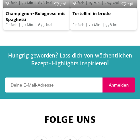
Einfach
|
30
Min.
|
828
kcal
Einfach
|
15
Min.
|
394
kcal
Mairübchen-
Porridge
728
238
Schmand
Champignon-
Tortellini
Pesto
Foto:
SevenCooks
Foto:
SevenCooks
Champignon-Bolognese mit
Tortellini in brodo
Bolognese
in
Spaghetti
Einfach
|
30
Min.
|
675
kcal
Einfach
|
20
Min.
|
578
kcal
mit
brodo
Spaghetti
Hungrig geworden? Lass dich von wöchentlichen
Rezept-Highlights inspirieren!
Deine E-Mail-Adresse
Anmelden
FOLGE UNS