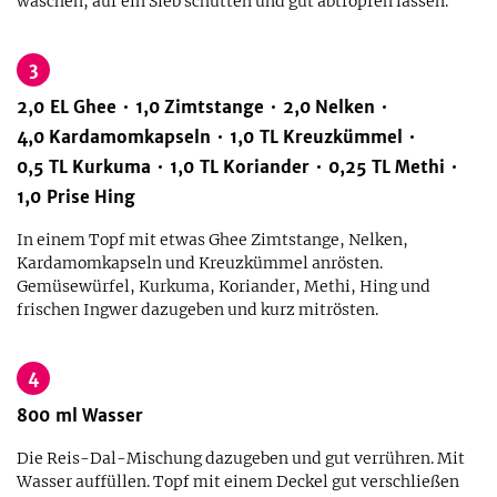
waschen, auf ein Sieb schütten und gut abtropfen lassen.
3
2,0
EL
Ghee
1,0
Zimtstange
2,0
Nelken
4,0
Kardamomkapseln
1,0
TL
Kreuzkümmel
0,5
TL
Kurkuma
1,0
TL
Koriander
0,25
TL
Methi
1,0
Prise
Hing
In einem Topf mit etwas Ghee Zimtstange, Nelken,
Kardamomkapseln und Kreuzkümmel anrösten.
Gemüsewürfel, Kurkuma, Koriander, Methi, Hing und
frischen Ingwer dazugeben und kurz mitrösten.
4
800
ml
Wasser
Die Reis-Dal-Mischung dazugeben und gut verrühren. Mit
Wasser auffüllen. Topf mit einem Deckel gut verschließen