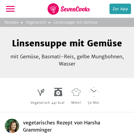
Zur App
zur
Foto:
Rezepte
Vegetarisch
Linsensuppe mit Gemüse
Startseite
iStock.com/AnnaPustynnikova
Linsensuppe mit Gemüse
mit Gemüse, Basmati-Reis, gelbe Mungbohnen,
Wasser
e,
Vegetarisch
441
kcal
Mittel
50
Min.
vegetarisches Rezept
von
Harsha
Gramminger