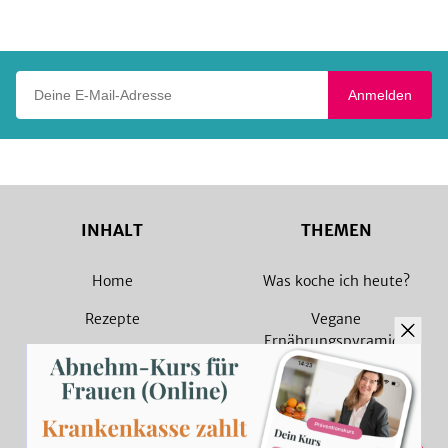
Play
Deine E-Mail-Adresse
Anmelden
INHALT
THEMEN
Home
Was koche ich heute?
Rezepte
Vegane
Ernährungspyramide
Magazin
Vegane Rezepte
Sammlungen
Vegetarische Rezepte
Rezept Suche