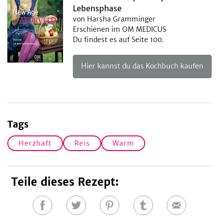
Lebensphase
von Harsha Gramminger
Erschienen im OM MEDICUS
Du findest es auf Seite 100.
Hier kannst du das Kochbuch kaufen
Tags
Herzhaft
Reis
Warm
Teile dieses Rezept:
Auf
Auf
Auf
Auf
E-