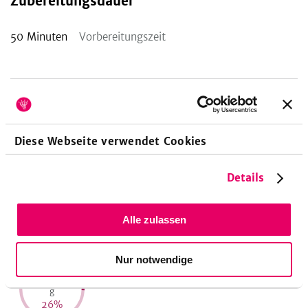
Zubereitungsdauer
50
Minuten
Vorbereitungszeit
Nährwerte pro Portion
Diese Webseite verwendet Cookies
441
15
12
Details
kcal
g
g
21
%
31
%
17
%
Energie
Eiweiß
Fett
Alle zulassen
Nur notwendige
68
g
26
%