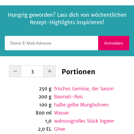
Hungrig geworden? Lass dich von wöchentlichen
Rezept-Highlights inspirieren!
Deine E-Mail-Adresse
Anmelden
Portionen
250
g
frisches Gemüse, der Saison
200
g
Basmati-Reis
100
g
halbe gelbe Mungbohnen
800
ml
Wasser
1,0
walnussgroßes Stück Ingwer
2,0
EL
Ghee