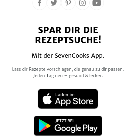
Folge
Folge
Folge
Folge
Folge
uns
uns
uns
uns
uns
auf
auf
auf
auf
auf
SPAR DIR DIE
Facebook
Twitter
Pinterest
Instagram
YouTube
REZEPTSUCHE!
Mit der SevenCooks App.
Lass dir Rezepte vorschlagen, die genau zu dir passen.
Jeden Tag neu – gesund & lecker.
Laden
im
App
Store
Jetzt
bei
Google