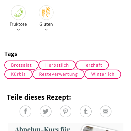
Fruktose
Gluten
Tags
Brotsalat
Herbstlich
Herzhaft
Kürbis
Resteverwertung
Winterlich
Teile dieses Rezept:
Auf
Auf
Auf
Auf
E-
Facebook
Twitter
Pinterest
Tumblr
Mail
teilen
teilen
teilen
teilen