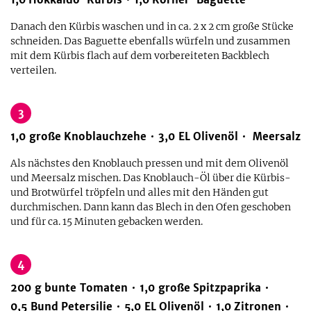
Danach den Kürbis waschen und in ca. 2 x 2 cm große Stücke
schneiden. Das Baguette ebenfalls würfeln und zusammen
mit dem Kürbis flach auf dem vorbereiteten Backblech
verteilen.
3
1,0
große
Knoblauchzehe
3,0
EL
Olivenöl
Meersalz
Als nächstes den Knoblauch pressen und mit dem Olivenöl
und Meersalz mischen. Das Knoblauch-Öl über die Kürbis-
und Brotwürfel tröpfeln und alles mit den Händen gut
durchmischen. Dann kann das Blech in den Ofen geschoben
und für ca. 15 Minuten gebacken werden.
4
200
g
bunte Tomaten
1,0
große
Spitzpaprika
0,5
Bund
Petersilie
5,0
EL
Olivenöl
1,0
Zitronen