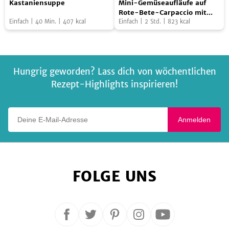
Salbei
Kastaniensuppe
Mini-Gemüseaufläufe auf
Gemüseaufläufe
gefüllter
Rote-Bete-Carpaccio mit
Einfach
|
40
Min.
|
407
kcal
Feldsalatpesto
Einfach
|
2
Std.
|
823
kcal
auf
Eichelkürbis
Rote-
aus
Bete-
dem
Carpaccio
Backofen
Hungrig geworden? Lass dich von wöchentlichen
mit
Rezept-Highlights inspirieren!
Feldsalatpesto
Deine E-Mail-Adresse
Anmelden
FOLGE UNS
Folge
Folge
Folge
Folge
Folge