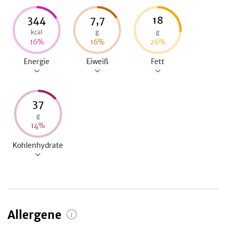
344
7,7
18
kcal
g
g
16
%
16
%
26
%
Energie
Eiweiß
Fett
37
g
14
%
Kohlenhydrate
Allergene