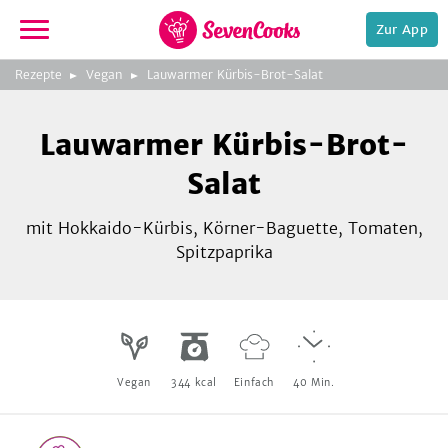
Zur App
zeigen
3
zur
Rezepte
Vegan
Lauwarmer Kürbis-Brot-Salat
Bild
Startseite
Foto:
Foto:
Foto:
SevenCooks
SevenCooks
SevenCooks
Bild
2
Lauwarmer Kürbis-Brot-
zeigen
Salat
mit Hokkaido-Kürbis, Körner-Baguette, Tomaten,
Spitzpaprika
e,
Vegan
344
kcal
Einfach
40
Min.