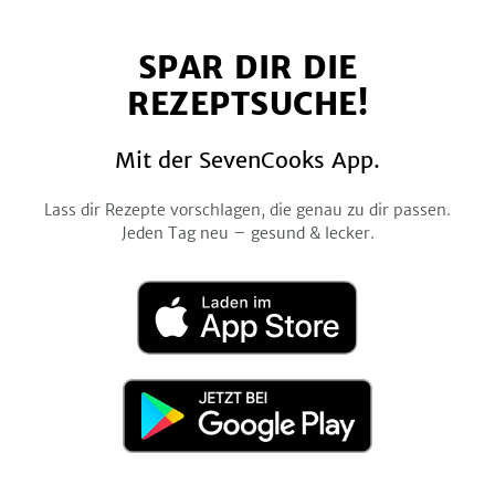
uns
uns
uns
uns
uns
auf
auf
auf
auf
auf
SPAR DIR DIE
Facebook
Twitter
Pinterest
Instagram
YouTube
REZEPTSUCHE!
Mit der SevenCooks App.
Lass dir Rezepte vorschlagen, die genau zu dir passen.
Jeden Tag neu – gesund & lecker.
Laden
im
App
Store
Jetzt
bei
Google
Play