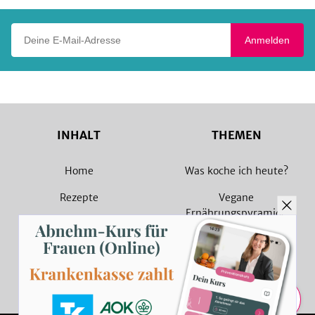
Deine E-Mail-Adresse
Anmelden
INHALT
THEMEN
Home
Was koche ich heute?
Rezepte
Vegane
Ernährungspyramide
Magazin
Vegane Rezepte
Sammlungen
Vegetarische Rezepte
Rezept Suche
Teilen