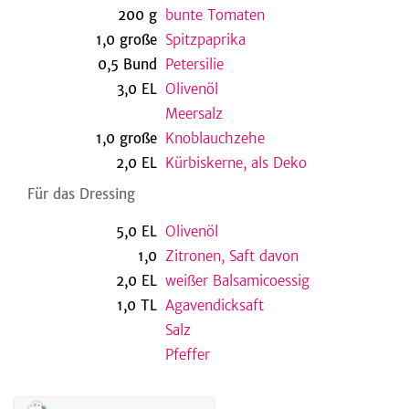
200
g
bunte Tomaten
1,0
große
Spitzpaprika
0,5
Bund
Petersilie
be
3,0
EL
Olivenöl
Meersalz
1,0
große
Knoblauchzehe
2,0
EL
Kürbiskerne, als Deko
Für das Dressing
5,0
EL
Olivenöl
1,0
Zitronen, Saft davon
2,0
EL
weißer Balsamicoessig
1,0
TL
Agavendicksaft
Salz
Pfeffer