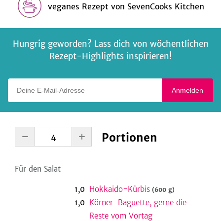
veganes Rezept
von
SevenCooks Kitchen
Hungrig geworden? Lass dich von wöchentlichen
Rezept-Highlights inspirieren!
Deine E-Mail-Adresse
Anmelden
Portionen
Für den Salat
1,0
Hokkaido-Kürbis
(600 g)
1,0
Körner-Baguette, gerne die
Reste vom Vortag