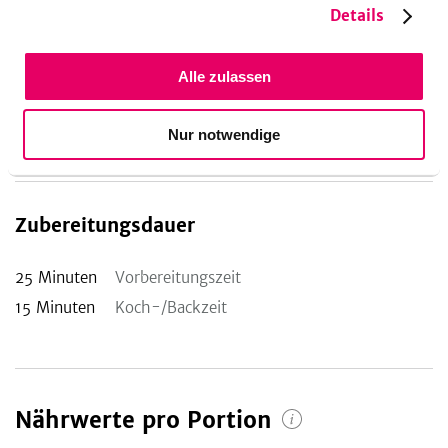
Details
Kürbis ist der Klassiker im Herbst. Doch wie gesund ist er
wirklich? Das klären wir in unserem
Faktencheck
!
Schon probiert?
Alle zulassen
Statt diesem herbstlichen Brotsalat hier ist auch der
sommerliche
Panzanella mit gegrillter Nektarine
ein
Nur notwendige
Leckerbissen.
Zubereitungsdauer
25
Minuten
Vorbereitungszeit
15
Minuten
Koch-/Backzeit
Nährwerte pro Portion