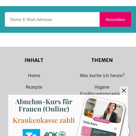
Deine E-Mail-Adresse
Anmelden
INHALT
THEMEN
Home
Was koche ich heute?
Rezepte
Vegane
Ernährungspyramide
Magazin
Vegane Rezepte
Sammlungen
Vegetarische Rezepte
Rezept Suche
Teilen