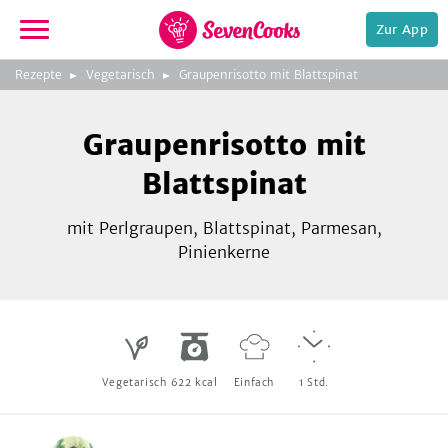
Zur App
zeigen
3
zur
Rezepte
Vegetarisch
Graupenrisotto mit Blattspinat
Bild
Startseite
Foto:
Foto:
Foto:
SevenCooks
SevenCooks
SevenCooks
Bild
2
Graupenrisotto mit
zeigen
Blattspinat
mit Perlgraupen, Blattspinat, Parmesan,
Pinienkerne
e,
Vegetarisch
622
kcal
Einfach
1
Std.