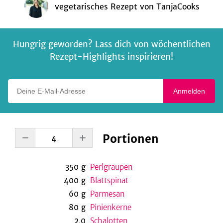
vegetarisches Rezept
von
TanjaCooks
Hungrig geworden? Lass dich von wöchentlichen
Rezept-Highlights inspirieren!
Deine E-Mail-Adresse
Anmelden
Portionen
350
g
Perlgraupen
400
g
Blattspinat
60
g
Parmesan
80
g
Pinienkerne
2,0
Schalotten