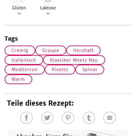
Gluten
Laktose
Tags
Cremig
Graupe
Herzhaft
Italienisch
Klassiker Meets Neu
Mediterran
Risotto
Spinat
Warm
Teile dieses Rezept:
Auf
Auf
Auf
Auf
E-
Facebook
Twitter
Pinterest
Tumblr
Mail
teilen
teilen
teilen
teilen