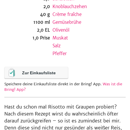
2,0
Knoblauchzehen
40
g
Crème fraîche
1100
ml
Gemüsebrühe
be
2,0
EL
Olivenöl
1,0
Prise
Muskat
Salz
Pfeffer
Zur Einkaufsliste
Speichere deine Einkaufsliste direkt in der Bring! App.
Was ist die
Bring! App?
Hast du schon mal Risotto mit Graupen probiert?
Nach diesem Rezept wirst du wahrscheinlich öfter
darauf zurückgreifen – so ist es zumindest bei mir.
Denn diese sind nicht nur gesünder als weißer Reis,