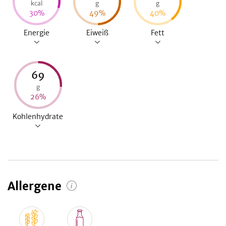
kcal
g
g
30
%
49
%
40
%
Energie
Eiweiß
Fett
69
g
26
%
Kohlenhydrate
Allergene