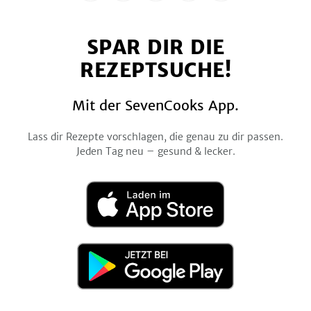
uns
uns
uns
uns
uns
auf
auf
auf
auf
auf
SPAR DIR DIE
Facebook
Twitter
Pinterest
Instagram
YouTube
REZEPTSUCHE!
Mit der SevenCooks App.
Lass dir Rezepte vorschlagen, die genau zu dir passen.
Jeden Tag neu – gesund & lecker.
Laden
im
App
Store
Jetzt
bei
Google
Play