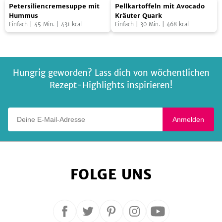
Petersiliencremesuppe
Pellkartoffeln
Pfanne
Foto:
NOA GmbH & Co. KG
mit
Foto:
SevenCooks
Petersiliencremesuppe mit
Pellkartoffeln mit Avocado
mit
mit
gerösteten
Hummus
Kräuter Quark
Einfach
|
45
Min.
|
431
kcal
Einfach
|
30
Min.
|
468
kcal
Hummus
Avocado
Kichererbsen
Kräuter
Quark
Hungrig geworden? Lass dich von wöchentlichen
Rezept-Highlights inspirieren!
Deine E-Mail-Adresse
Anmelden
FOLGE UNS
Folge
Folge
Folge
Folge
Folge