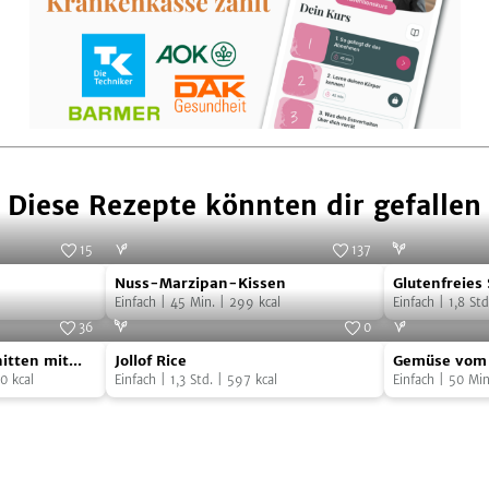
Diese Rezepte könnten dir gefallen
15
137
Nuss-
Glutenfreies
Foto:
SevenCook
Foto:
SevenCooks
Nuss-Marzipan-Kissen
Glutenfreies
Marzipan-
Superfood-
Einfach
|
45
Min.
|
299
kcal
Einfach
|
1,8
Std
Kissen
Brot
36
0
Jollof
Gemüse
Foto:
MAKRi
Foto:
SevenCooks
itten mit
Jollof Rice
Gemüse vom 
Rice
vom
0
kcal
Einfach
|
1,3
Std.
|
597
kcal
Einfach
|
50
Min
Blech