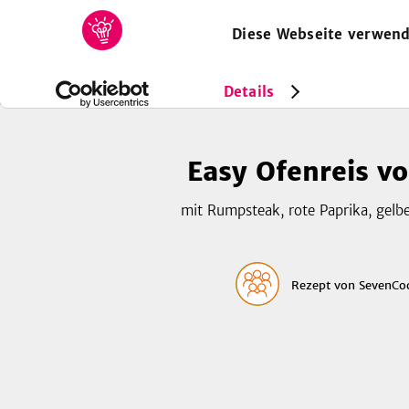
Diese Webseite verwend
HOME
REZEPTE
SAMMLUNGEN
MAGAZIN
Rezepte
Easy Ofenreis vom Blech
Details
Easy Ofenreis v
mit Rumpsteak, rote Paprika, gelbe
Rezept
von
SevenCo