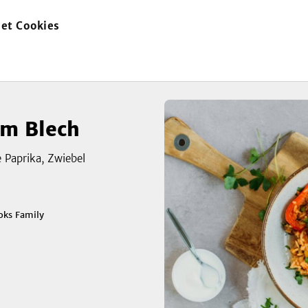
et Cookies
zur
Startseite
om Blech
 Paprika, Zwiebel
zeigen
oks Family
3
Bild