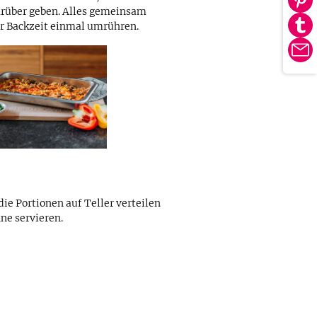
Au
rüber geben. Alles gemeinsam
tei
Pin
er Backzeit einmal umrühren.
Au
tei
Tu
E-
tei
Ma
die Portionen auf Teller verteilen
ne servieren.