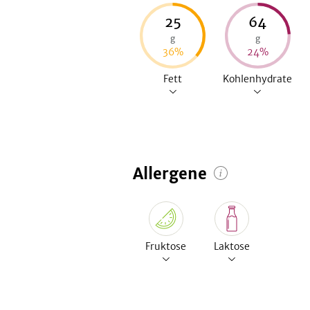
25
64
g
g
36
%
24
%
Fett
Kohlenhydrate
Allergene
Fruktose
Laktose