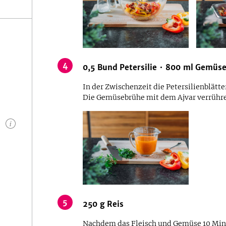
4
0,5
Bund
Petersilie
800
ml
Gemüse
In der Zwischenzeit die Petersilienblätte
Die Gemüsebrühe mit dem Ajvar verrühr
n
5
250
g
Reis
Nachdem das Fleisch und Gemüse 10 Min