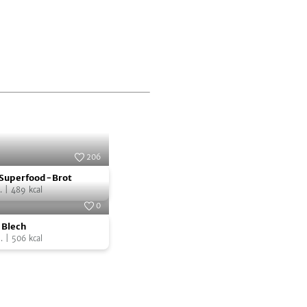
206
Foto:
SevenCooks
 Superfood-Brot
.
|
489
kcal
0
Foto:
SevenCooks
Blech
.
|
506
kcal