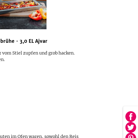
brühe
3,0
EL
Ajvar
r vom Stiel zupfen und grob hacken.
en.
Au
Fa
Au
tei
uten im Ofen waren, sowohl den Reis
Twi