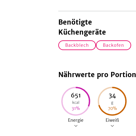
Benötigte
Küchengeräte
Backblech
Backofen
Nährwerte pro Portio
651
34
kcal
g
31
%
70
%
Energie
Eiweiß