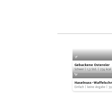
Gebackene
Gebackene Ostereier
Ostereier
Schwer
|
1,3
Std.
|
234
kcal
Haselnuss-
Haselnuss-Waffelschn
Waffelschnitten
Dattel Schokolade
Einfach
|
keine Angabe
|
39
mit
Dattel
Schokolade