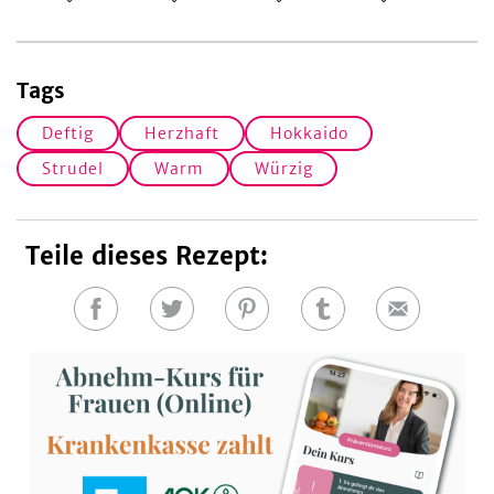
Tags
Deftig
Herzhaft
Hokkaido
Strudel
Warm
Würzig
Teile dieses Rezept:
Auf
Auf
Auf
Auf
E-
Facebook
Twitter
Pinterest
Tumblr
Mail
teilen
teilen
teilen
teilen