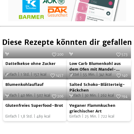
Diese Rezepte könnten dir gefallen
200
573
Dattelkekse
Low
Foto:
SevenCooks
Foto:
SevenCooks
Dattelkekse ohne Zucker
Low Carb Blumenkohl aus
ohne
Carb
dem Ofen mit Mandel-
Einfach
|
1
Std.
|
157
kcal
Dukkah
Mittel
|
55
Min.
|
341
kcal
Zucker
Blumenkohl
1457
140
Blumenkohlauflauf
Salted
Foto:
SevenCooks
aus
Foto:
SevenCooks
Blumenkohlauflauf
Salted Schoko-Blätterteig-
Schoko-
dem
Päckchen
Einfach
|
40
Min.
|
507
kcal
Einfach
|
30
Min.
|
262
kcal
Blätterteig-
206
194
Ofen
Glutenfreies
Veganer
Foto:
SevenCooks
Päckchen
Foto:
SevenCooks
mit
Glutenfreies Superfood-Brot
Veganer Flammkuchen
Superfood-
Flammkuchen
griechischer Art
Mandel-
Einfach
|
1,8
Std.
|
489
kcal
Einfach
|
25
Min.
|
722
kcal
Brot
griechischer
Dukkah
Art