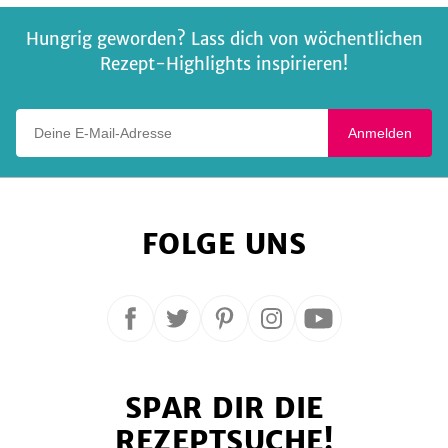
Hungrig geworden? Lass dich von wöchentlichen
Rezept-Highlights inspirieren!
Deine E-Mail-Adresse
Anmelden
FOLGE UNS
Folge
Folge
Folge
Folge
Folge
uns
uns
uns
uns
uns
auf
auf
auf
auf
auf
SPAR DIR DIE
Facebook
Twitter
Pinterest
Instagram
YouTube
REZEPTSUCHE!