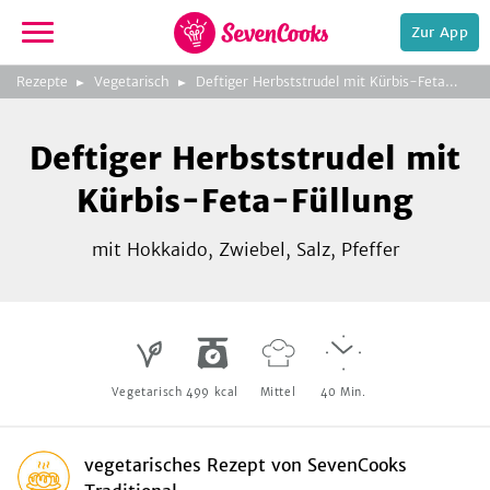
Zur App
zeigen
3
zur
Rezepte
Vegetarisch
Deftiger Herbststrudel mit Kürbis-Feta-Füllung
Bild
Startseite
Foto:
Foto:
Foto:
SevenCooks
SevenCooks
SevenCooks
Bild
2
Deftiger Herbststrudel mit
zeigen
Kürbis-Feta-Füllung
mit Hokkaido, Zwiebel, Salz, Pfeffer
e,
Vegetarisch
499
kcal
Mittel
40
Min.
vegetarisches Rezept
von
SevenCooks