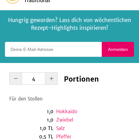
Traditional
Hungrig geworden? Lass dich von wöchentlichen
Rezept-Highlights inspirieren!
Deine E-Mail-Adresse
Anmelden
Portionen
Für den Stollen
1,0
Hokkaido
1,0
Zwiebel
1,0
TL
Salz
0,5
TL
Pfeffer