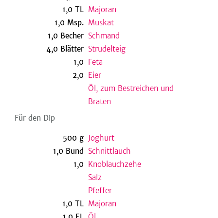
1,0
TL
Majoran
1,0
Msp.
Muskat
1,0
Becher
Schmand
be
4,0
Blätter
Strudelteig
1,0
Feta
2,0
Eier
Öl, zum Bestreichen und
Braten
Für den Dip
500
g
Joghurt
1,0
Bund
Schnittlauch
1,0
Knoblauchzehe
Salz
Pfeffer
1,0
TL
Majoran
1,0
EL
Öl