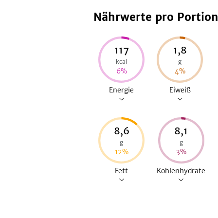
Nährwerte pro Portio
117
1,8
kcal
g
6
%
4
%
Energie
Eiweiß
8,6
8,1
g
g
12
%
3
%
Fett
Kohlenhydrate