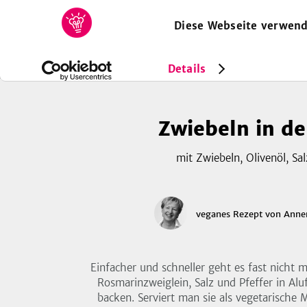
Diese Webseite verwend
HOME
REZEPTE
SAMMLUNGEN
MAGAZIN
Rezepte
Vegan
Zwiebeln in der Folie
Details
Zwiebeln in de
mit Zwiebeln, Olivenöl, Sal
veganes Rezept
von
Anne
Einfacher und schneller geht es fast nicht 
Rosmarinzweiglein, Salz und Pfeffer in Alu
backen. Serviert man sie als vegetarische 