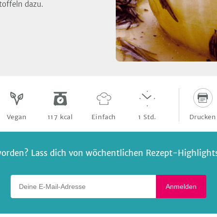
toffeln dazu.
Drucken
Vegan
117
kcal
Einfach
1
Std.
orden? Lass dich von wöchentlichen Rezept-Highlights 
Deine E-Mail-Adresse
Anmelden