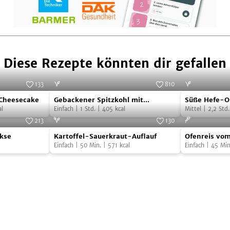
Diese Rezepte könnten dir gefallen
133
810
Gebackener
Süße
:
Kirsten Kaminski
Foto:
SevenCooks
Cheesecake
Gebackener Spitzkohl mit
Süße Hefe-O
Spitzkohl
Hefe-
l
Salzkartoffeln
Einfach
|
1
Std.
|
405
kcal
Mittel
|
2,2
Std.
mit
Osterhasen
213
130
Kartoffel-
Ofenreis
Salzkartoffeln
Foto:
SevenCooks
Foto:
SevenCooks
kse
Kartoffel-Sauerkraut-Auflauf
Ofenreis vom
Sauerkraut-
vom
Einfach
|
50
Min.
|
571
kcal
Einfach
|
45
Min
Auflauf
Blech