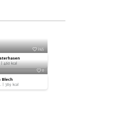
245
Foto:
SevenCooks
sterhasen
|
460
kcal
0
Foto:
SevenCooks
 Blech
.
|
389
kcal