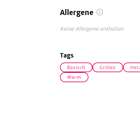
Allergene
Keine Allergene enthalten
Tags
Basisch
Grillen
Her
Warm