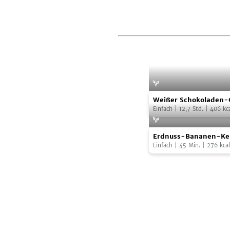
Weißer
Foto
Weißer Schokoladen-
Schokoladen-
Einfach
|
12,7
Std.
|
406
kca
Cheesecake
Erdnuss-
Erdnuss-Bananen-Ke
Bananen-
Einfach
|
45
Min.
|
276
kcal
Kekse