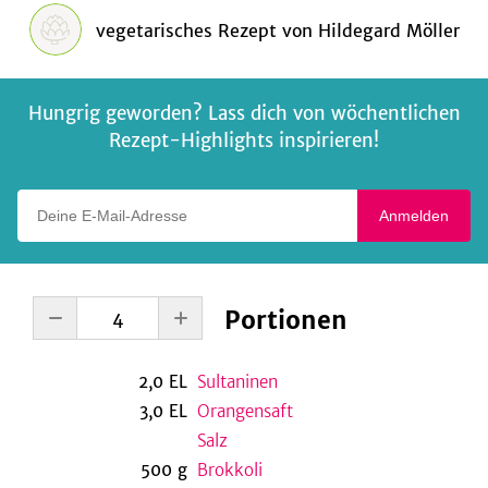
vegetarisches Rezept
von
Hildegard Möller
Hungrig geworden? Lass dich von wöchentlichen
Rezept-Highlights inspirieren!
Deine E-Mail-Adresse
Anmelden
Portionen
2,0
EL
Sultaninen
3,0
EL
Orangensaft
Salz
500
g
Brokkoli