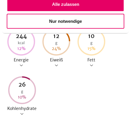
Alle zulassen
Nährwerte pro Portion
Nur notwendige
244
12
10
kcal
g
g
12
%
24
%
15
%
Energie
Eiweiß
Fett
26
g
10
%
Kohlenhydrate