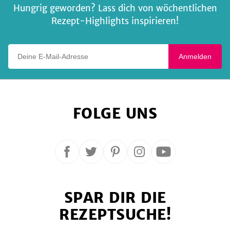
Hungrig geworden? Lass dich von wöchentlichen
Rezept-Highlights inspirieren!
Deine E-Mail-Adresse
Anmelden
FOLGE UNS
Folge
Folge
Folge
Folge
Folge
uns
uns
uns
uns
uns
auf
auf
auf
auf
auf
SPAR DIR DIE
Facebook
Twitter
Pinterest
Instagram
YouTube
REZEPTSUCHE!