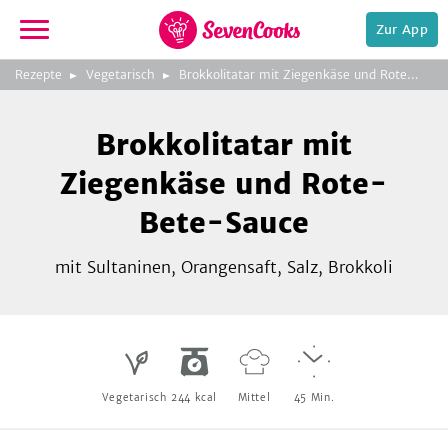
Zur App
zur
Foto:
Rogge & Jankovic
Rezepte
Vegetarisch
Brokkolitatar mit Ziegenkäse und Rote-Bete-Sauce
Startseite
Fotografen / Kosmos Verlag
Brokkolitatar mit
Ziegenkäse und Rote-
Bete-Sauce
mit Sultaninen, Orangensaft, Salz, Brokkoli
e,
Vegetarisch
244
kcal
Mittel
45
Min.