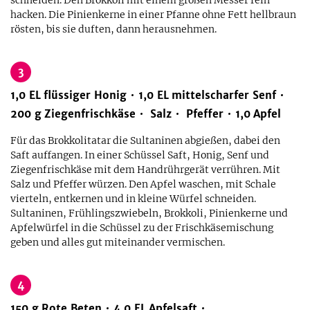
schneiden. Den Brokkoli mit einem großen Messer fein
hacken. Die Pinienkerne in einer Pfanne ohne Fett hellbraun
rösten, bis sie duften, dann herausnehmen.
3
1,0
EL
flüssiger Honig
1,0
EL
mittelscharfer Senf
200
g
Ziegenfrischkäse
Salz
Pfeffer
1,0
Apfel
Für das Brokkolitatar die Sultaninen abgießen, dabei den
Saft auffangen. In einer Schüssel Saft, Honig, Senf und
Ziegenfrischkäse mit dem Handrührgerät verrühren. Mit
Salz und Pfeffer würzen. Den Apfel waschen, mit Schale
vierteln, entkernen und in kleine Würfel schneiden.
Sultaninen, Frühlingszwiebeln, Brokkoli, Pinienkerne und
Apfelwürfel in die Schüssel zu der Frischkäsemischung
geben und alles gut miteinander vermischen.
4
150
g
Rote Beten
4,0
EL
Apfelsaft