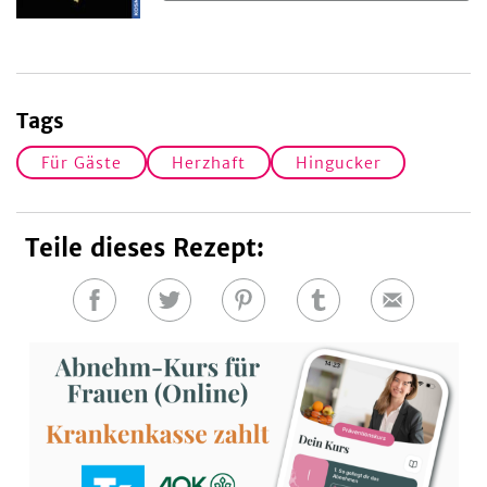
Tags
Für Gäste
Herzhaft
Hingucker
Teile dieses Rezept:
Auf
Auf
Auf
Auf
E-
Facebook
Twitter
Pinterest
Tumblr
Mail
teilen
teilen
teilen
teilen