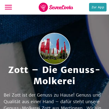
Zur App
zur
Startseite
Zott – Die Genuss-
e,
Molkerei
Bei Zott ist der Genuss zu Hause! Genuss und
Qualität aus einer Hand – dafür steht unsere
Genuss-Molkerei Zott aus Mertingen. Wir sind