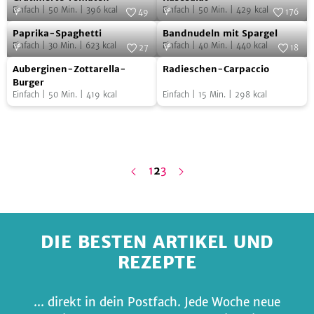
f
f
f
Tomaten
Einfach
|
50
Min.
|
396
kcal
Einfach
|
50
Min.
|
429
kcal
49
176
F
Y
H
Paprika-
Bandnudeln
Paprika-Spaghetti
Bandnudeln mit Spargel
a
o
o
Spaghetti
mit
Einfach
|
30
Min.
|
623
kcal
Einfach
|
40
Min.
|
440
kcal
27
18
Spargel
c
u
m
Auberginen-
Radieschen-
Auberginen-Zottarella-
Radieschen-Carpaccio
Zottarella-
Carpaccio
e
T
e
Burger
Diese Webseite verwendet Cookies
Einfach
|
50
Min.
|
419
kcal
Einfach
|
15
Min.
|
298
kcal
Burger
b
u
p
o
b
a
Details
o
e
g
n
ä
c
s
t
e
S
e
i
t
k
e
h
e
Alle zulassen
erste
letzte
1
2
3
e
v
o
r
h
e
r
i
g
e
S
e
i
t
Seite
Seite
Nur notwendige
DIE BESTEN ARTIKEL UND
REZEPTE
... direkt in dein Postfach. Jede Woche neue