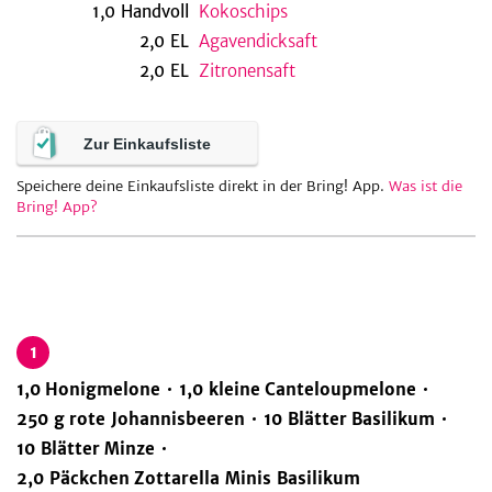
1,0
Handvoll
Kokoschips
2,0
EL
Agavendicksaft
2,0
EL
Zitronensaft
be
Zur Einkaufsliste
Speichere deine Einkaufsliste direkt in der Bring! App.
Was ist die
Bring! App?
1
1,0
Honigmelone
1,0
kleine
Canteloupmelone
250
g
rote Johannisbeeren
10
Blätter
Basilikum
10
Blätter
Minze
2,0
Päckchen
Zottarella Minis Basilikum