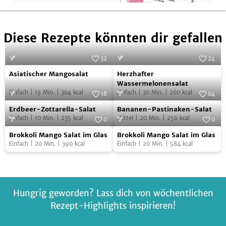
Diese Rezepte könnten dir gefallen
32
24
Asiatischer
Herzhafter
Foto:
Zott - Die Genuss-Molkerei
Foto:
Zott - Die Genuss-Molkerei
Asiatischer Mangosalat
Herzhafter
Mangosalat
Wassermelonensalat
Wassermelonensalat
Einfach
|
15
Min.
|
364
kcal
Einfach
|
30
Min.
|
260
kcal
18
64
Erdbeer-
Bananen-
Foto:
Zott - Die Genuss-Molkerei
Foto:
Claudia Renner
Erdbeer-Zottarella-Salat
Bananen-Pastinaken-Salat
Zottarella-
Pastinaken-
Einfach
|
10
Min.
|
235
kcal
Mittel
|
20
Min.
|
256
kcal
0
0
Salat
Salat
Brokkoli
Brokkoli
Foto:
SevenCooks
Foto:
SevenCooks
Brokkoli Mango Salat im Glas
Brokkoli Mango Salat im Glas
Mango
Mango
Einfach
|
20
Min.
|
390
kcal
Einfach
|
20
Min.
|
584
kcal
Salat
Salat
im
im
Glas
Glas
Hungrig geworden? Lass dich von wöchentlichen
Rezept-Highlights inspirieren!