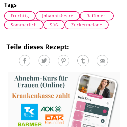
Tags
Fruchtig
Johannisbeere
Raffiniert
Sommerlich
Süß
Zuckermelone
Teile dieses Rezept:
Auf
Auf
Auf
Auf
E-
Facebook
Twitter
Pinterest
Tumblr
Mail
teilen
teilen
teilen
teilen