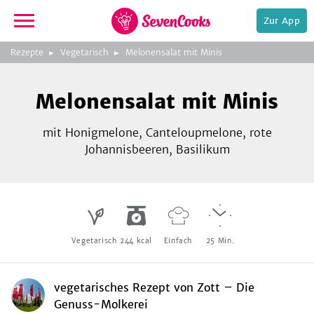
Zur App
zur
Foto:
Zott - Die Genuss-
Rezepte
Vegetarisch
Melonensalat mit Minis
Startseite
Molkerei
Melonensalat mit Minis
mit Honigmelone, Canteloupmelone, rote
Johannisbeeren, Basilikum
e,
Vegetarisch
244
kcal
Einfach
25
Min.
vegetarisches Rezept
von
Zott – Die
Genuss-Molkerei