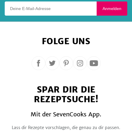
Deine E-Mail-Adresse
Anmelden
FOLGE UNS
Folge
Folge
Folge
Folge
Folge
uns
uns
uns
uns
uns
auf
auf
auf
auf
auf
SPAR DIR DIE
Facebook
Twitter
Pinterest
Instagram
YouTube
REZEPTSUCHE!
Mit der SevenCooks App.
Lass dir Rezepte vorschlagen, die genau zu dir passen.