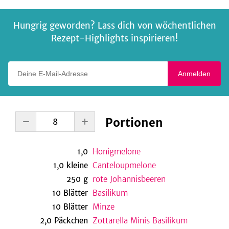
Hungrig geworden? Lass dich von wöchentlichen
Rezept-Highlights inspirieren!
Deine E-Mail-Adresse
Anmelden
Portionen
1,0
Honigmelone
1,0
kleine
Canteloupmelone
250
g
rote Johannisbeeren
10
Blätter
Basilikum
10
Blätter
Minze
2,0
Päckchen
Zottarella Minis Basilikum