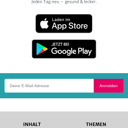
Jeden Tag neu – gesund & lecker.
Laden
im
App
Store
Jetzt
bei
Google
Play
Deine E-Mail-Adresse
Anmelden
INHALT
THEMEN