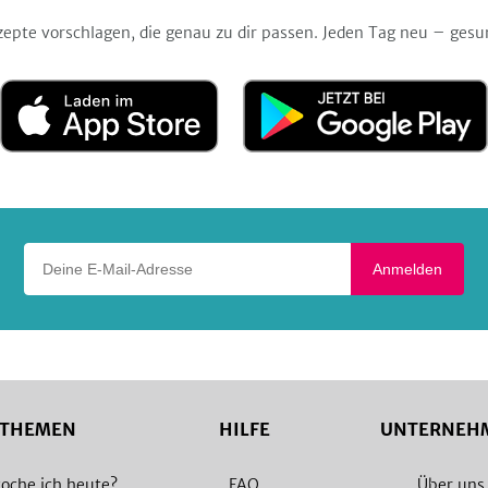
zepte vorschlagen, die genau zu dir passen. Jeden Tag neu – gesu
Laden
Jetzt
im
bei
App
Google
Store
Play
Deine E-Mail-Adresse
Anmelden
THEMEN
HILFE
UNTERNEH
oche ich heute?
FAQ
Über uns