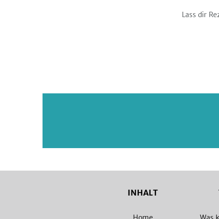
Lass dir Re
INHALT
Home
Was k