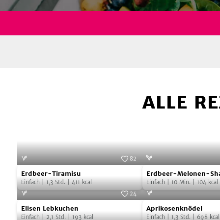
ALLE RE
82
Erdbeer-
Erdbeer-
Erdbeer-Tiramisu
Erdbeer-Melonen-Sh
Tiramisu
Melonen-
Einfach
|
1,3
Std.
|
411
kcal
Einfach
|
10
Min.
|
104
kcal
Shake
24
Elisen
Aprikosenknödel
Elisen Lebkuchen
Aprikosenknödel
Lebkuchen
Einfach
|
2,1
Std.
|
193
kcal
Einfach
|
1,3
Std.
|
698
kcal