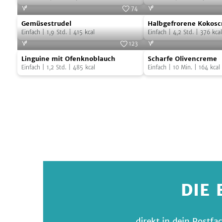
74
Gemüsestrudel
Halbgefrorene
Gemüsestrudel
Halbgefrorene Kokos
Kokoscreme
Einfach
|
1,9
Std.
|
415
kcal
Einfach
|
4,2
Std.
|
376
kcal
123
Linguine
Scharfe
Linguine mit Ofenknoblauch
Scharfe Olivencreme
mit
Olivencreme
Einfach
|
1,2
Std.
|
485
kcal
Einfach
|
10
Min.
|
164
kcal
Ofenknoblauch
DIE 
... direkt in dein Post