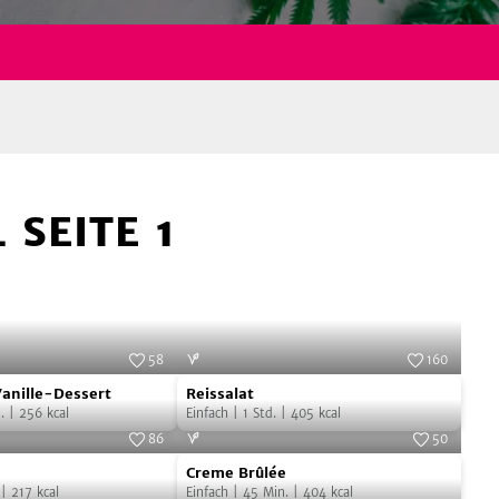
 SEITE 1
58
160
Reissalat
anille-Dessert
Reissalat
.
|
256
kcal
Einfach
|
1
Std.
|
405
kcal
86
50
Creme
Creme Brûlée
Brûlée
|
217
kcal
Einfach
|
45
Min.
|
404
kcal