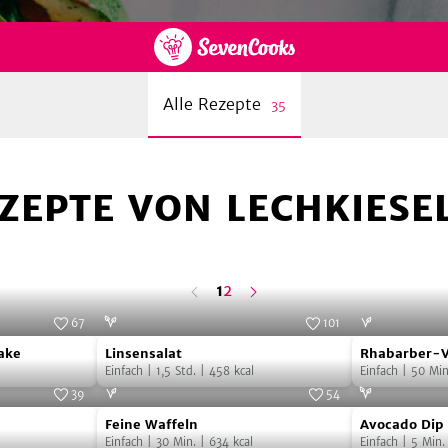
Alle Rezepte
35
ZEPTE VON LECHKIESEL
n
ä
c
s
t
e
S
e
i
t
h
e
letzte
1
2
Seite
67
101
Linsensalat
Rhabarber-
ake
Linsensalat
Rhabarber-V
Vanille-
Einfach
|
1,5
Std.
|
458
kcal
Einfach
|
50
Min
Dessert
39
54
Feine
Avocado
Feine Waffeln
Avocado Dip
Waffeln
Dip
Einfach
|
30
Min.
|
634
kcal
Einfach
|
5
Min.