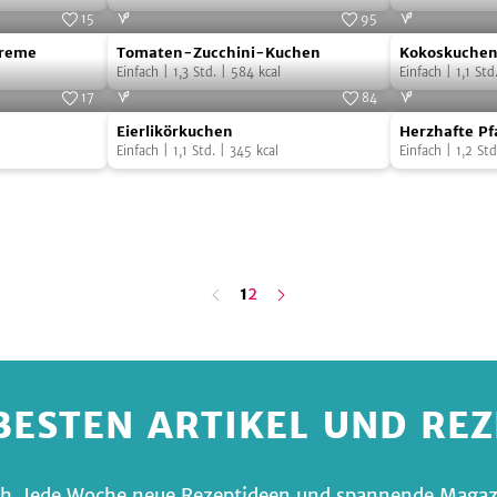
15
95
Tomaten-
Kokoskuche
creme
Tomaten-Zucchini-Kuchen
Kokoskuche
Zucchini-
Einfach
|
1,3
Std.
|
584
kcal
Einfach
|
1,1
Std
Kuchen
17
84
Eierlikörkuchen
Herzhafte
Eierlikörkuchen
Herzhafte P
Pfannkuche
Einfach
|
1,1
Std.
|
345
kcal
Spinatfüllun
Einfach
|
1,2
Std
mit
Spinatfüllu
n
ä
c
s
t
e
S
e
i
t
h
e
letzte
1
2
Seite
BESTEN ARTIKEL UND RE
fach. Jede Woche neue Rezeptideen und spannende Magazi