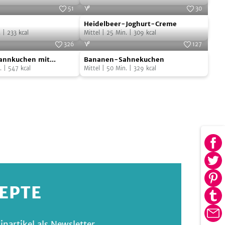
51
30
n
Heidelbeer-
n
Heidelbeer-Joghurt-Creme
Joghurt-
.
|
233
kcal
Mittel
|
25
Min.
|
309
kcal
Creme
326
127
Bananen-
fannkuchen mit
Bananen-Sahnekuchen
n
Sahnekuchen
g
.
|
547
kcal
Mittel
|
50
Min.
|
329
kcal
ng
Au
Fa
Au
tei
Twi
Au
ZEPTE
tei
Pin
Au
tei
Tu
E-
nartikel als Newsletter.
tei