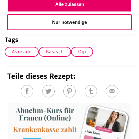
Alle zulassen
Fruktose
Nur notwendige
Tags
Avocado
Basisch
Dip
Teile dieses Rezept:
Auf
Auf
Auf
Auf
E-
Facebook
Twitter
Pinterest
Tumblr
Mail
teilen
teilen
teilen
teilen