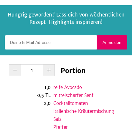
Hungrig geworden? Lass dich von wöchentlichen
Rezept-Highlights inspirieren!
Deine E-Mail-Adresse
Anmelden
Portion
1,0
reife Avocado
0,5
TL
mittelscharfer Senf
2,0
Cocktailtomaten
italienische Kräutermischung
Salz
Pfeffer