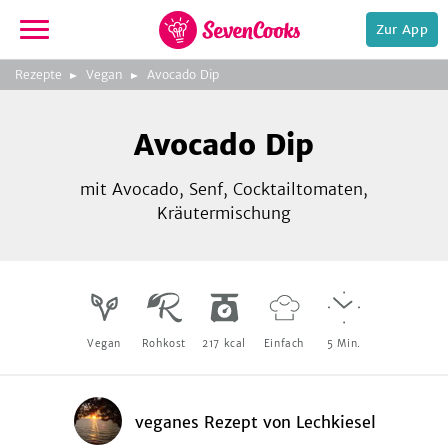
Zur App
zur
Rezepte
Vegan
Avocado Dip
Startseite
Foto:
iStock.com/Klenova
Avocado Dip
mit Avocado, Senf, Cocktailtomaten,
Kräutermischung
e,
Vegan
Rohkost
217
kcal
Einfach
5
Min.
veganes Rezept
von
Lechkiesel