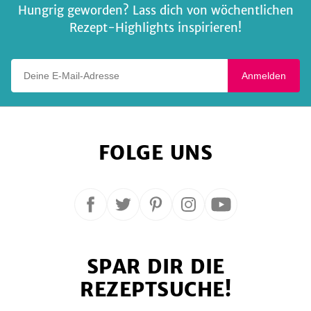
Hungrig geworden? Lass dich von wöchentlichen
Rezept-Highlights inspirieren!
Deine E-Mail-Adresse
Anmelden
FOLGE UNS
Folge
Folge
Folge
Folge
Folge
uns
uns
uns
uns
uns
auf
auf
auf
auf
auf
SPAR DIR DIE
Facebook
Twitter
Pinterest
Instagram
YouTube
REZEPTSUCHE!