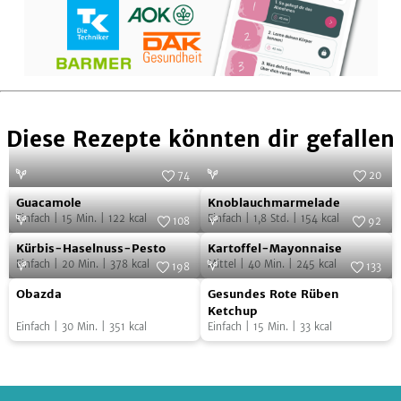
Diese Rezepte könnten dir gefallen
74
20
Guacamole
Knoblauchmarmelade
Foto:
Ananda C. Artinger
Foto:
Irena Macri
Guacamole
Knoblauchmarmelade
Einfach
|
15
Min.
|
122
kcal
Einfach
|
1,8
Std.
|
154
kcal
108
92
Kürbis-
Kartoffel-
Foto:
Simply Vegan
Foto:
SevenCooks
Kürbis-Haselnuss-Pesto
Kartoffel-Mayonnaise
Haselnuss-
Mayonnaise
Einfach
|
20
Min.
|
378
kcal
Mittel
|
40
Min.
|
245
kcal
198
133
Pesto
Obazda
Gesundes
Foto:
SevenCooks
Foto:
SevenCooks
Obazda
Gesundes Rote Rüben
Rote
Ketchup
Einfach
|
30
Min.
|
351
kcal
Einfach
|
15
Min.
|
33
kcal
Rüben
Ketchup