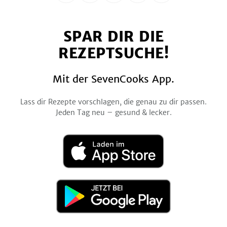
uns
uns
uns
uns
uns
auf
auf
auf
auf
auf
SPAR DIR DIE
Facebook
Twitter
Pinterest
Instagram
YouTube
REZEPTSUCHE!
Mit der SevenCooks App.
Lass dir Rezepte vorschlagen, die genau zu dir passen.
Jeden Tag neu – gesund & lecker.
Laden
im
App
Store
Jetzt
bei
Google
Play