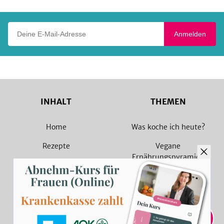
Deine E-Mail-Adresse
Anmelden
INHALT
THEMEN
Home
Was koche ich heute?
Rezepte
Vegane
Ernährungspyramide
Magazin
Vegane Rezepte
Sammlungen
Vegetarische Rezepte
Rezept Suche