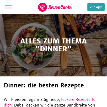
Zur App
zur
Startseite
ALLES ZUM THEMA
"DINNER"
e,
Dinner: die besten Rezepte
Wir kreieren regelmäßig neue,
leckere Rezepte für
dich
. Dabei decken wir die ganze Bandbreite von