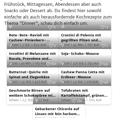
Frühstück, Mittagessen, Abendessen aber auch
Snacks oder Dessert ab. Du findest hier sowohl
einfache als auch herausfordernde Kochrezepte zum
Thema "Dinner", schau dich einfach um.
12
13
Rote-
Crostini
Foto:
Pau Esculies
Foto:
Michael Holtz
Rote-Bete-Ravioli mit
Crostini di Polenta mit
Bete-
di
Cashew-Pinienkern-
gegrillten Pilzen und
Kräuterkäse
Schwer
|
3
Std.
|
829
kcal
Kräutern
Mittel
|
45
Min.
|
787
kcal
Ravioli
Polenta
9
5
Involtini
Soja-
mit
Foto:
Michael Holtz
mit
Foto:
Juliette Chrétien/AT Verlag
Involtini di Melanzane mit
Soja-Schoko-Mousse
di
Schoko-
Cashew-
gegrillten
Rucola, Provolone und
getrockneten Tomaten
Mittel
|
40
Min.
|
183
kcal
Mittel
|
2,8
Std.
|
755
kcal
Melanzane
Mousse
610
149
Pinienkern-
Pilzen
Butternut-
Cashew
mit
Foto:
SevenCooks
Foto:
SevenCooks
Kräuterkäse
und
Butternut-Quiche mit
Cashew Panna Cotta mit
Quiche
Panna
Rucola,
Spinat und Ziegenkäse
Erdbeer-Mousse
Kräutern
Mittel
|
1,5
Std.
|
473
kcal
Mittel
|
1,3
Std.
|
216
kcal
mit
Cotta
45
98
Provolone
Geschmorte
Tofubraten
Spinat
Foto:
SevenCooks
mit
Foto:
SevenCooks
und
Geschmorte Birnen auf
Tofubraten mit
Birnen
mit
und
Erdbeer-
weißem Schokopüree mit
Kartoffelstampf, grünen
getrockneten
Kartoffelgratin-Türmchen
Schwer
|
2,5
Std.
|
657
kcal
Bohnen und Rotweinsoße
Schwer
|
2,5
Std.
|
1015
kcal
auf
Kartoffelstampf,
358
Ziegenkäse
Mousse
Tomaten
Gebackener
weißem
grünen
Foto:
SevenCooks
Gebackener Chicorée auf
Chicorée
Schokopüree
Bohnen
Linsen mit fein herbem