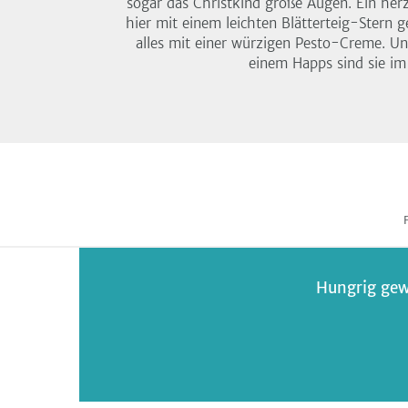
sogar das Christkind große Augen. Ein her
hier mit einem leichten Blätterteig-Stern g
alles mit einer würzigen Pesto-Creme. U
einem Happs sind sie i
Hungrig gew