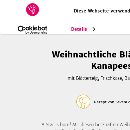
Diese Webseite verwend
HOME
REZEPTE
SAMMLUNGEN
MAGAZIN
Rezepte
Weihnachtliche Blätterteig-Kanapees
Details
Weihnachtliche Bl
Kanapee
mit Blätterteig, Frischkäse, B
Rezept
von
SevenCo
A Star is born! Mit diesen herzhaften W