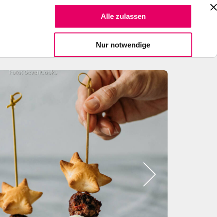
Suche Reze
Alle zulassen
Spendiere einen Kaffee
Nur notwendige
Bild
2
zeigen