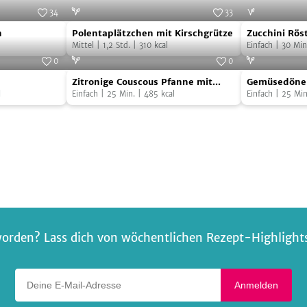
34
33
en
Polentaplätzchen
Zucchini
oto:
noirchocolate
Foto:
SevenCooks
n
Polentaplätzchen mit Kirschgrütze
Zucchini Rös
mit
Rösti
Mittel
|
1,2
Std.
|
310
kcal
Einfach
|
30
Min
Kirschgrütze
mit
0
0
Zitronige
Gemüsedöne
Kräuterdip
Foto:
SevenCooks
Foto:
SevenCooks
Zitronige Couscous Pfanne mit
Gemüsedöne
Couscous
l
Zucchini
Einfach
|
25
Min.
|
485
kcal
Einfach
|
25
Min
Pfanne
mit
Zucchini
orden? Lass dich von wöchentlichen Rezept-Highlights 
Deine E-Mail-Adresse
Anmelden