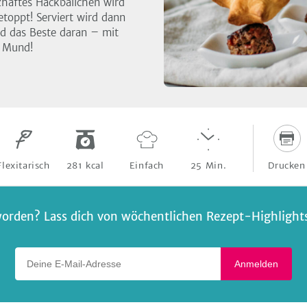
zhaftes Hackbällchen wird
etoppt! Serviert wird dann
nd das Beste daran – mit
m Mund!
Drucken
Flexitarisch
281
kcal
Einfach
25
Min.
orden? Lass dich von wöchentlichen Rezept-Highlights 
Deine E-Mail-Adresse
Anmelden