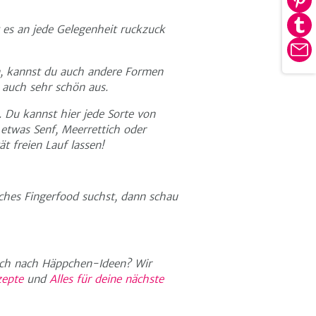
Au
tei
Pin
t es an jede Gelegenheit ruckzuck
Au
tei
Tu
E-
tei
en, kannst du auch andere Formen
Ma
 auch sehr schön aus.
. Du kannst hier jede Sorte von
etwas Senf, Meerrettich oder
ät freien Lauf lassen!
ches Fingerfood suchst, dann schau
och nach Häppchen-Ideen? Wir
zepte
und
Alles für deine nächste