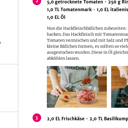
2
5,0
getrocknete Tomaten
250
g
Ri
1,0
TL
Tomatenmark
1,0
EL
italieni
1,0
EL
Öl
Nun die Hackfleischbällchen zubereiten:
hacken. Das Hackfleisch mit Tomatenmar
Tomaten vermischen und mit Salz und Pf
r
kleine Bällchen formen, es sollten so vie
ausgestochen wurden. Diese in Öl gleich
abkühlen lassen.
3
2,0
EL
Frischkäse
2,0
TL
Basilikum