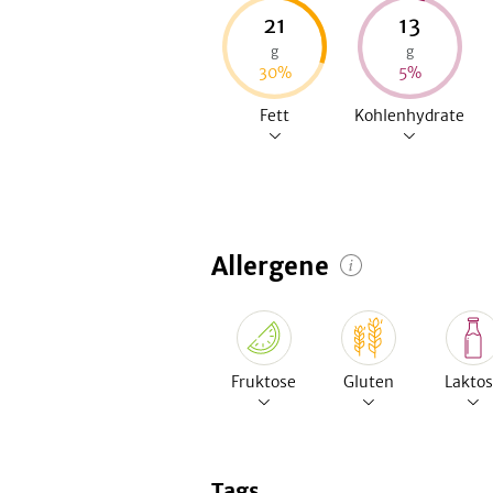
21
13
g
g
30
%
5
%
Fett
Kohlenhydrate
Allergene
Fruktose
Gluten
Lakto
Tags