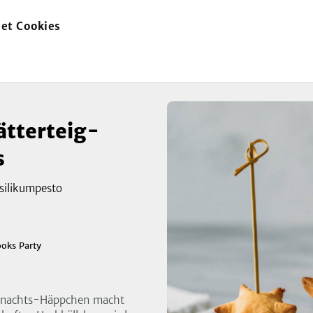
et Cookies
zur
Startseite
ätterteig-
s
asilikumpesto
zeigen
3
Bild
oks Party
eihnachts-Häppchen macht