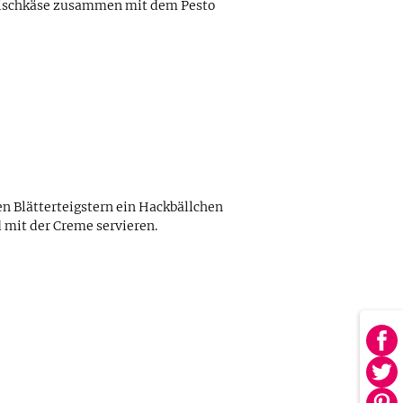
Frischkäse zusammen mit dem Pesto
en Blätterteigstern ein Hackbällchen
 mit der Creme servieren.
Au
Fa
Au
tei
Twi