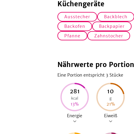
Küchengeräte
Ausstecher
Backblech
Backofen
Backpapier
Pfanne
Zahnstocher
Nährwerte pro Portio
Eine Portion entspricht 3
Stücke
281
10
kcal
g
13
%
21
%
Energie
Eiweiß