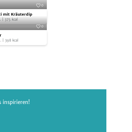
0
Foto:
SevenCooks
ti mit Kräuterdip
.
|
375
kcal
0
r
Foto:
SevenCooks
r
.
|
398
kcal
inspirieren!